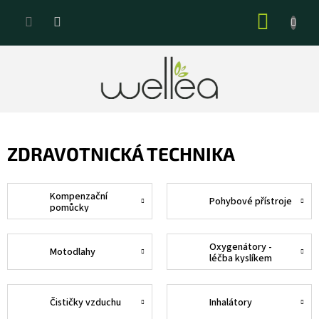
Přejít
NÁKUP
na
KOŠÍK
obsah
ZDRAVOTNICKÁ TECHNIKA
Kompenzační
Pohybové přístroje
pomůcky
Oxygenátory -
Motodlahy
léčba kyslíkem
Čističky vzduchu
Inhalátory