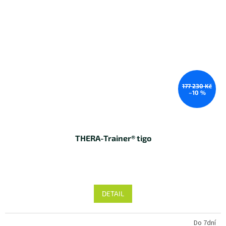
177 230 Kč
–10 %
THERA-Trainer® tigo
DETAIL
Do 7dní