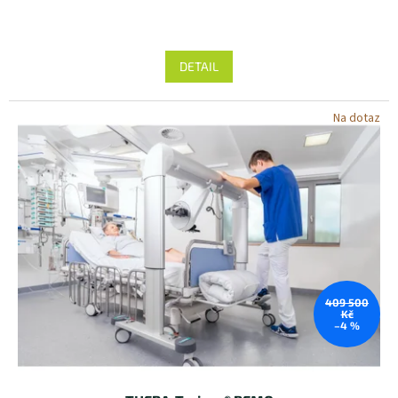
DETAIL
Na dotaz
409 500
Kč
–4 %