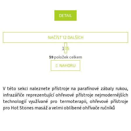
DETAIL
NAČÍST 12 DALŠÍCH
S
1
5
t
O
r
59
položek celkem
v
á
l
n
NAHORU
k
á
o
d
v
a
á
c
V této sekci naleznete přístroje na parafínové zábaly rukou,
n
í
í
infrazářiče reprezentující ohřevové přístroje nejmodernějších
p
technologií využívané pro termoterapii, ohřevové přístroje
r
pro Hot Stones masáž a velmi oblíbené ohřívače ručníků
v
k
y
v