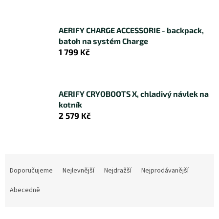
AERIFY CHARGE ACCESSORIE - backpack,
batoh na systém Charge
1 799 Kč
AERIFY CRYOBOOTS X, chladivý návlek na
kotník
2 579 Kč
Ř
a
Doporučujeme
Nejlevnější
Nejdražší
Nejprodávanější
z
e
Abecedně
n
í