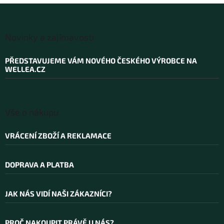
ý
p
i
Z
s
á
Novinky a zajímavosti
u
p
a
PŘEDSTAVUJEME VÁM NOVÉHO ČESKÉHO VÝROBCE NA
t
WELLEA.CZ
í
Vše o nákupu
VRÁCENÍ ZBOŽÍ A REKLAMACE
DOPRAVA A PLATBA
JAK NÁS VIDÍ NAŠI ZÁKAZNÍCI?
PROČ NAKOUPIT PRÁVĚ U NÁS?