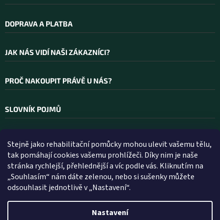
DOPRAVA A PLATBA
JAK NÁS VIDÍ NAŠI ZÁKAZNÍCI?
PROČ NAKOUPIT PRÁVĚ U NÁS?
SLOVNÍK POJMŮ
Stejně jako rehabilitační pomůcky mohou ulevit vašemu tělu,
Kontakt
tak pomáhají cookies vašemu prohlížeči. Díky nim je naše
stránka rychlejší, přehlednější a víc podle vás. Kliknutím na
INFO
@
WELLEA.CZ
„Souhlasím“ nám dáte zelenou, nebo si sušenky můžete
odsouhlasit jednotlivě v „Nastavení“.
800 200 900
602 112 602
Nastavení