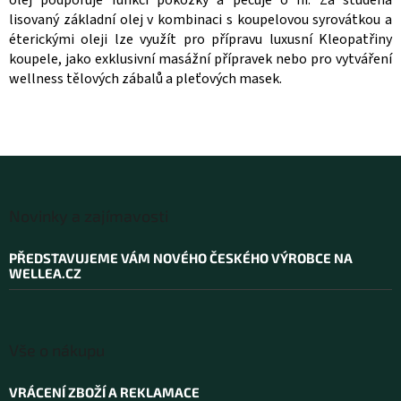
olej podporuje funkci pokožky a pečuje o ni. Za studena
lisovaný základní olej v kombinaci s koupelovou syrovátkou a
éterickými oleji lze využít pro přípravu luxusní Kleopatřiny
koupele, jako exklusivní masážní přípravek nebo pro vytváření
wellness tělových zábalů a pleťových masek.
Z
á
Novinky a zajímavosti
p
a
PŘEDSTAVUJEME VÁM NOVÉHO ČESKÉHO VÝROBCE NA
t
WELLEA.CZ
í
Vše o nákupu
VRÁCENÍ ZBOŽÍ A REKLAMACE