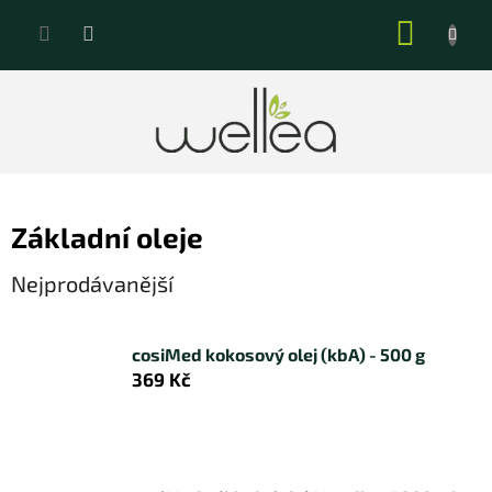
Přejít
NÁKUP
na
KOŠÍK
obsah
Základní oleje
Nejprodávanější
cosiMed kokosový olej (kbA) - 500 g
369 Kč