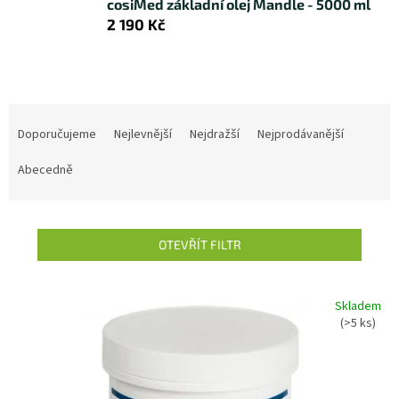
cosiMed základní olej Mandle - 5000 ml
2 190 Kč
Ř
a
Doporučujeme
Nejlevnější
Nejdražší
Nejprodávanější
z
e
Abecedně
n
í
p
OTEVŘÍT FILTR
r
o
d
V
Skladem
u
ý
(>5 ks)
k
p
t
i
ů
s
p