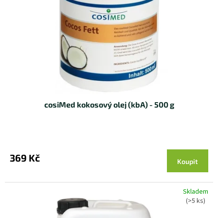
r
o
d
u
k
t
ů
cosiMed kokosový olej (kbA) - 500 g
369 Kč
Koupit
Skladem
(>5 ks)