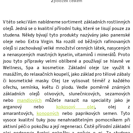
2
položek celkem
O
v
l
á
V této sekci Vám nabídneme sortiment základních rostlinných
d
olejů. Jedná se o kvalitní přírodní tuky, které se lisují pouze za
a
studena. Někdy bývají tyto produkty nazývány jako panenské
c
oleje nebo Extra Virgin. Na rozdíl od běžných rafinovaných
í
olejů si zachovávají velké množství cenných látek, nasycených
p
r
a nenasycených mastných kyselin, vitaminů i minerálů. Proto
v
jsou tyto přípravky velmi oblíbené a používají se hlavně ve
k
Wellness, Spa a kosmetice. Základní oleje lze využít k
y
masážím, do relaxačních koupelí, jako základ pro tělové zábaly
v
či kosmetické masky. Olej lze vylisovat téměř z každého
ý
ořechu, semínka, květu či plodu. Vedle poměrně známých
p
i
základních olejů olivových, slunečnicových, sezamových
s
nebo
mandlových
můžete narazit na speciality jako je
u
arganový nebo
kokosový olej
, olej z
amarantových,
konopných
nebo paprikových semen. Tyto
vysoce kvalitní tuky jsou nenahraditelným pomocníkem při
aktivní péči o pokožku a její regeneraci. Čistě přírodní základní