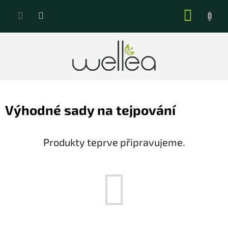
Přejít
NÁKUP
na
KOŠÍK
obsah
Výhodné sady na tejpování
Produkty teprve připravujeme.