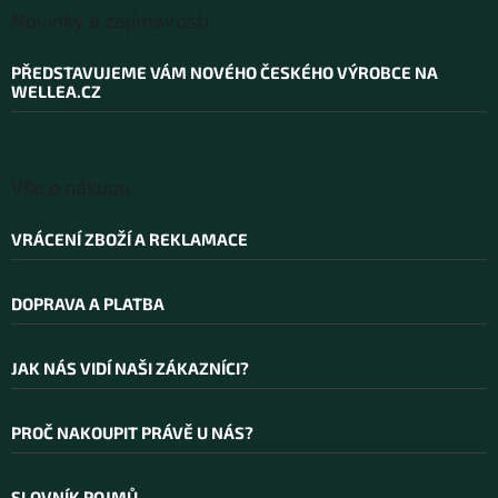
á
Novinky a zajímavosti
p
a
PŘEDSTAVUJEME VÁM NOVÉHO ČESKÉHO VÝROBCE NA
t
WELLEA.CZ
í
Vše o nákupu
VRÁCENÍ ZBOŽÍ A REKLAMACE
DOPRAVA A PLATBA
JAK NÁS VIDÍ NAŠI ZÁKAZNÍCI?
PROČ NAKOUPIT PRÁVĚ U NÁS?
SLOVNÍK POJMŮ