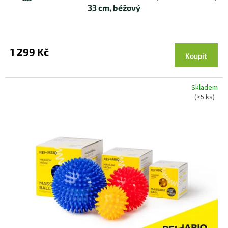
33 cm, béžový
1 299 Kč
Koupit
Skladem
(>5 ks)