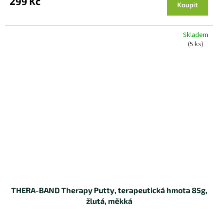
299 Kč
Koupit
Skladem
(5 ks)
THERA-BAND Therapy Putty, terapeutická hmota 85g,
žlutá, měkká