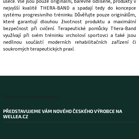
úseče. Vše jsou pouze originální, barevně odlišené, produkty v
k
y
nejvyšší kvalitě THERA-BAND a spadají tedy do koncepce
v
systému progresivního tréninku. Důvěřujte pouze originálům,
ý
které garantují dlouhou životnost produktu a maximální
p
bezpečnost při cvičení. Terapeutické pomůcky Thera-Band
i
využívají při svém tréninku vrcholoví sportovci a také jsou
s
nedílnou součástí moderních rehabilitačních zařízení či
u
soukromých terapeutických praxí.
Z
á
Novinky a zajímavosti
p
a
PŘEDSTAVUJEME VÁM NOVÉHO ČESKÉHO VÝROBCE NA
t
WELLEA.CZ
í