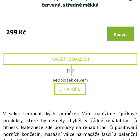
červená, středně měkká
299 Kč
Koupit
NAČÍST 12 DALŠÍCH
S
1
6
t
O
r
64
položek celkem
v
á
l
n
NAHORU
k
á
o
d
v
a
á
c
V sekci terapeutických pomůcek Vám nabízíme špičkové
n
í
í
produkty, které by neměly chybět v žádné rehabilitaci či
p
fitness. Naleznete zde pomůcky na rehabilitaci či posilování
r
horních končetin, masážní válce na masáže fascií a balanční
v