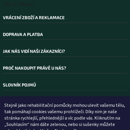
Vše o nákupu
VRÁCENÍ ZBOŽÍ A REKLAMACE
DOPRAVA A PLATBA
JAK NÁS VIDÍ NAŠI ZÁKAZNÍCI?
PROČ NAKOUPIT PRÁVĚ U NÁS?
SLOVNÍK POJMŮ
Stejně jako rehabilitační pomůcky mohou ulevit vašemu tělu,
Kontakt
tak pomáhají cookies vašemu prohlížeči. Díky nim je naše
stránka rychlejší, přehlednější a víc podle vás. Kliknutím na
INFO
@
WELLEA.CZ
„Souhlasím“ nám dáte zelenou, nebo si sušenky můžete