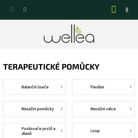
Přejít
NÁKUP
na
KOŠÍK
obsah
TERAPEUTICKÉ POMŮCKY
Balanční úseče
FlexBar
Masážní pomůcky
Masážní válce
Posilovače prstů a
Loop
dlaně