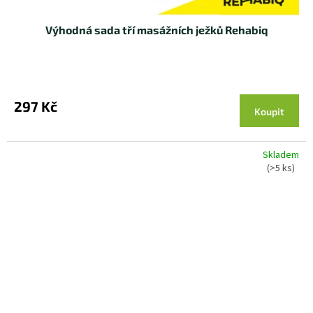
Výhodná sada tří masážních ježků Rehabiq
297 Kč
Koupit
Skladem
(>5 ks)