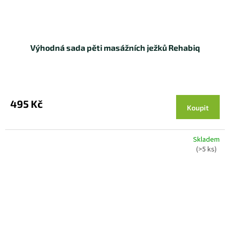
Výhodná sada pěti masážních ježků Rehabiq
495 Kč
Koupit
Skladem
(>5 ks)