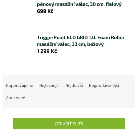
pěnový masážní válec, 30 cm, fialový
699 Kč
TriggerPoint ECO GRID 1.0. Foam Roller,
masážní válec, 33 cm, béžový
1 299 Kč
Ř
a
Doporučujeme
Nejlevnější
Nejdražší
Nejprodávanější
z
e
Abecedně
n
í
p
OTEVŘÍT FILTR
r
o