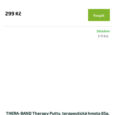
299 Kč
Koupit
Skladem
(>5 ks)
THERA-BAND Therapy Putty, terapeutická hmota 85g,