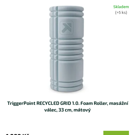
d
V
Skladem
u
ý
(>5 ks)
k
p
t
i
ů
s
p
r
o
d
u
k
t
ů
TriggerPoint RECYCLED GRID 1.0. Foam Roller, masážní
válec, 33 cm, mátový