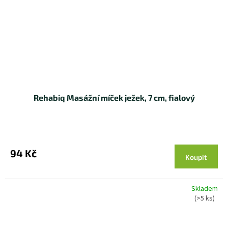
Rehabiq Masážní míček ježek, 7 cm, fialový
94 Kč
Koupit
Skladem
(>5 ks)