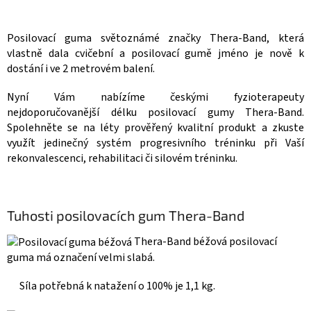
v
l
á
Posilovací guma světoznámé značky Thera-Band, která
d
vlastně dala cvičební a posilovací gumě jméno je nově k
a
dostání i ve 2 metrovém balení.
c
í
Nyní Vám nabízíme českými fyzioterapeuty
p
nejdoporučovanější délku posilovací gumy Thera-Band.
r
v
Spolehněte se na léty prověřený kvalitní produkt a zkuste
k
využít jedinečný systém progresivního tréninku při Vaší
y
rekonvalescenci, rehabilitaci či silovém tréninku.
v
ý
p
i
Tuhosti posilovacích gum Thera-Band
s
u
Thera-Band béžová posilovací
guma má označení velmi slabá.
Síla potřebná k natažení o 100% je 1,1 kg.