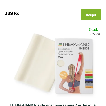
389 Kč
Koupit
Skladem
(>5 ks)
THERA-BAND Inside posilovací guma 2 m, béžová,