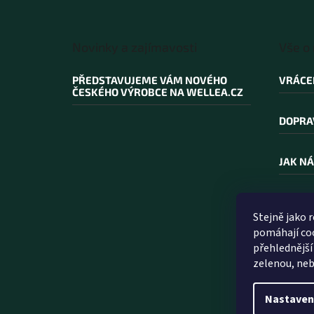
Z
á
Novinky a zajímavosti
Vše o
p
a
PŘEDSTAVUJEME VÁM NOVÉHO
VRÁCE
t
ČESKÉHO VÝROBCE NA WELLEA.CZ
í
DOPRA
JAK NÁ
PROČ N
Stejně jako 
pomáhají coo
SLOVN
přehlednější
zelenou, neb
Nastaven