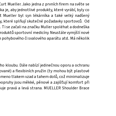
Curt Mueller. Jako jedna z prvních firem na světe se
 je, aby jednotlivé produkty, které vyrábí, byly co
t Mueller byl syn lékárníka a také velký nadšený
ty, které splňují skutečné požadavky sportovců. Od
. Ti se začali na značku Muller spoléhat a dodneška
 produktů sportovní medicíny. Neustále vymýšlí nové
 pohybového či svalového aparátu atd.. Má několik
ho kloubu. Dále nabízí jedinečnou oporu a ochranu
ované) a flexibiních pružin (ty mohou být plastové
rameno tlakem vzad a tahem dolů, což minimalizuje
popruhy jsou měkké, pěnové a zajišťují komfort při
šuje pravá a levá strana. MUELLER Shoulder Brace