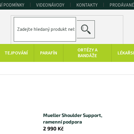
Í PODMÍNKY
VIDEONÁVODY
KONTAKTY
PRODÁVANÉ
HLEDAT
ORTÉZY A
TEJPOVÁNÍ
PARAFÍN
LÉKAŘS
BANDÁŽE
ERAPEUTICKÉ
SPORT A
RAŠELINOVÉ
o
POMŮCKY
FITNESS
VÝROBKY
HYGIENA A
KONOPNÉ
PRODUKTY Z
DOPLŇKY
PRODUKTY
MRTVÉHO MOŘE
Mueller Shoulder Support,
ramenní podpora
2 990 Kč