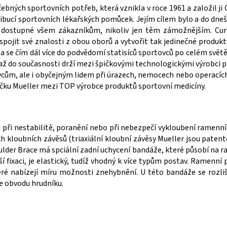
v
ebných sportovních potřeb, která vznikla v roce 1961 a založil ji 
k
bucí sportovních lékařských pomůcek. Jejím cílem bylo a do dneška
y
však dostupné všem zákazníkům, nikoliv jen těm zámožnějším. Cur
v
spojit své znalosti z obou oborů a vytvořit tak jedinečné produk
ý
p
ala se čím dál více do podvědomí statisíců sportovců po celém světě
i
u až do současnosti drží mezi špičkovými technologickými výrobci
s
vcům, ale i obyčejným lidem při úrazech, nemocech nebo operacích
u
čku Mueller mezi TOP výrobce produktů sportovní medicíny.
při nestabilitě, poranění nebo při nebezpečí vykloubení ramenní
h kloubních závěsů (triaxiální kloubní závěsy Mueller jsou patent
der Brace má spciální zadní uchycení bandáže, které působí na 
 fixaci, je elastický, tudíž vhodný k více typům postav. Ramenní 
eré nabízejí míru možnosti znehybnění. U této bandáže se rozli
le obvodu hrudníku.