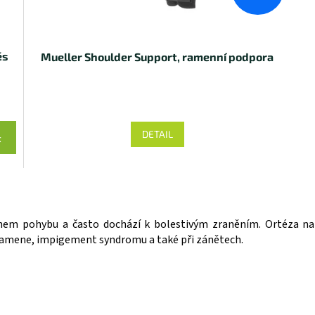
ěs
Mueller Shoulder Support, ramenní podpora
DETAIL
t
O
v
l
ahem pohybu a často dochází k bolestivým zraněním. Ortéza 
á
 ramene, impigement syndromu a také při zánětech.
d
a
c
í
p
r