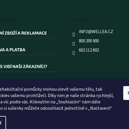
 nákupu
Kontakt
INFO
@
WELLEA.CZ
NÍ ZBOŽÍ A REKLAMACE
800 200 900
VA A PLATBA
602 112 602
S VIDÍ NAŠI ZÁKAZNÍCI?
AKOUPIT PRÁVĚ U NÁS?
rehabilitační pomůcky mohou ulevit vašemu tělu, tak
kies vašemu prohlížeči. Díky nim je naše stránka rychlejší,
ÍK POJMŮ
 a víc podle vás. Kliknutím na „Souhlasím“ nám dáte
o si sušenky můžete odsouhlasit jednotlivě v „Nastavení“.
í