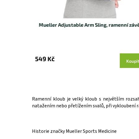
k
t
ů
Mueller Adjustable Arm Sling, ramenní záv
549 Kč
Koupi
Ramenní kloub je velký kloub s největším rozs
natažením nebo přetížením svalů, při vykloubení
Historie značky Mueller Sports Medicine