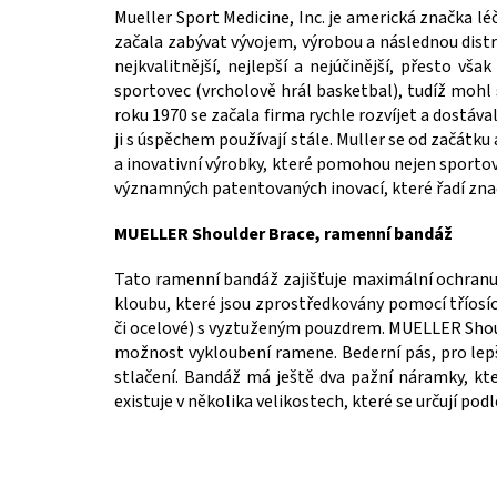
Mueller Sport Medicine, Inc. je americká značka léč
začala zabývat vývojem, výrobou a následnou distri
nejkvalitnější, nejlepší a nejúčinější, přesto 
sportovec (vrcholově hrál basketbal), tudíž mohl 
roku 1970 se začala firma rychle rozvíjet a dostáv
ji s úspěchem používají stále. Muller se od začátk
a inovativní výrobky, které pomohou nejen sporto
významných patentovaných inovací, které řadí zna
MUELLER Shoulder Brace, ramenní bandáž
Tato ramenní bandáž zajišťuje maximální ochranu 
kloubu, které jsou zprostředkovány pomocí tříosíc
či ocelové) s vyztuženým pouzdrem. MUELLER Shoul
možnost vykloubení ramene. Bederní pás, pro lepší
stlačení. Bandáž má ještě dva pažní náramky, kt
existuje v několika velikostech, které se určují pod