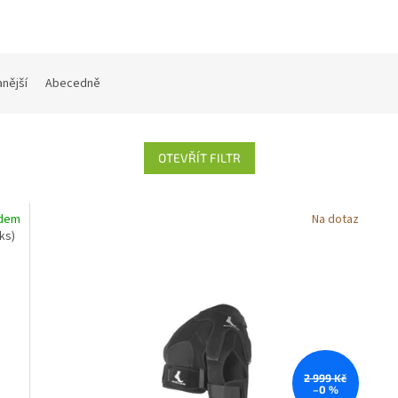
nější
Abecedně
OTEVŘÍT FILTR
adem
Na dotaz
 ks)
2 999 Kč
–0 %