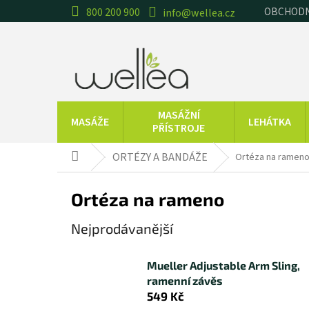
Přejít
OBCHODN
800 200 900
info@wellea.cz
na
obsah
MASÁŽNÍ
MASÁŽE
LEHÁTKA
PŘÍSTROJE
TRÉNINKOVÉ
CVIČEBNÍ
T
ORTÉZY A BANDÁŽE
Ortéza na ramen
Domů
POMŮCKY
POMŮCKY
Ortéza na rameno
ESENCIÁLNÍ
BALNEOTERAPIE
OLEJE
Nejprodávanější
Značky
Mueller Adjustable Arm Sling,
ramenní závěs
549 Kč