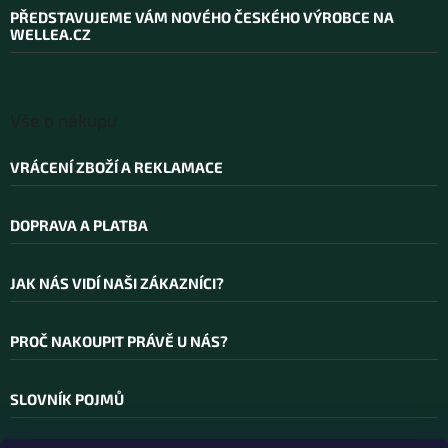
a
i
PŘEDSTAVUJEME VÁM NOVÉHO ČESKÉHO VÝROBCE NA
t
s
WELLEA.CZ
í
u
Vše o nákupu
VRÁCENÍ ZBOŽÍ A REKLAMACE
DOPRAVA A PLATBA
JAK NÁS VIDÍ NAŠI ZÁKAZNÍCI?
PROČ NAKOUPIT PRÁVĚ U NÁS?
SLOVNÍK POJMŮ