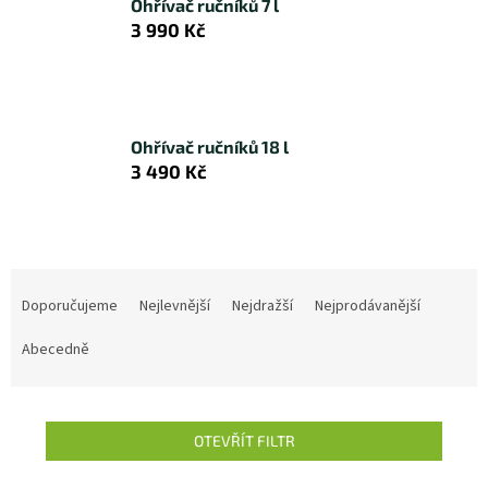
Ohřívač ručníků 7 l
3 990 Kč
Ohřívač ručníků 18 l
3 490 Kč
Ř
a
Doporučujeme
Nejlevnější
Nejdražší
Nejprodávanější
z
e
Abecedně
n
í
p
OTEVŘÍT FILTR
r
o