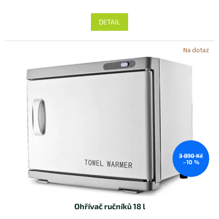
DETAIL
Na dotaz
3 890 Kč
–10 %
Ohřívač ručníků 18 l