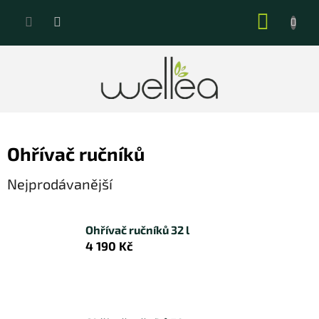
Přejít
NÁKUP
na
KOŠÍK
obsah
Ohřívač ručníků
Nejprodávanější
Ohřívač ručníků 32 l
4 190 Kč