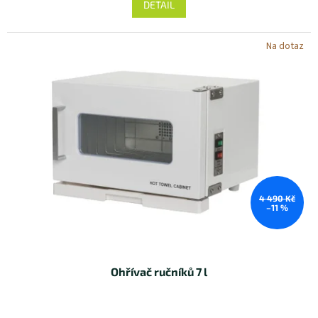
DETAIL
Na dotaz
4 490 Kč
–11 %
Ohřívač ručníků 7 l