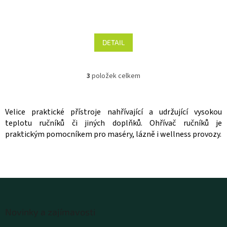
Průměrné
hodnocení
produktu
DETAIL
je
5,0
z 5
3
položek celkem
hvězdiček.
O
v
l
á
Velice praktické přístroje nahřívající a udržující vysokou
d
teplotu ručníků či jiných doplňků. Ohřívač ručníků je
a
praktickým pomocníkem pro maséry, lázně i wellness provozy.
c
í
p
r
v
k
y
Z
v
á
Novinky a zajímavosti
ý
p
p