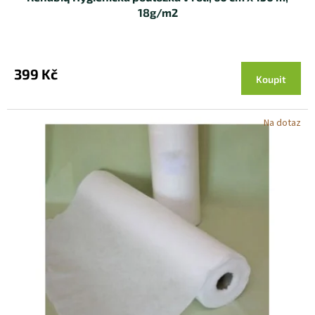
18g/m2
399 Kč
Koupit
Na dotaz