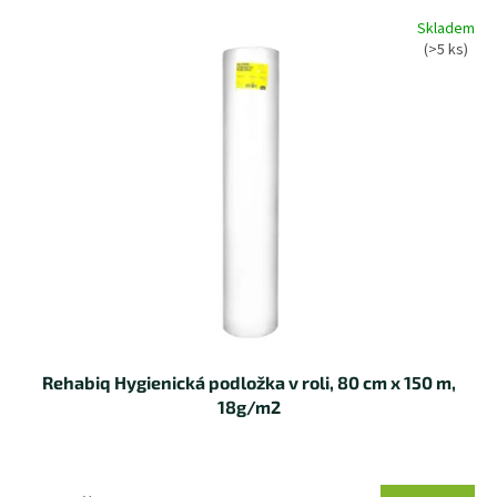
d
V
Skladem
u
ý
(>5 ks)
k
p
t
i
ů
s
p
r
o
d
u
k
t
ů
Rehabiq Hygienická podložka v roli, 80 cm x 150 m,
18g/m2