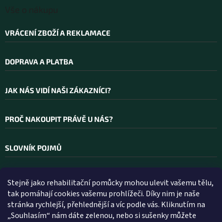
Vše o nákupu
VRÁCENÍ ZBOŽÍ A REKLAMACE
DOPRAVA A PLATBA
JAK NÁS VIDÍ NAŠI ZÁKAZNÍCI?
PROČ NAKOUPIT PRÁVĚ U NÁS?
SLOVNÍK POJMŮ
Stejně jako rehabilitační pomůcky mohou ulevit vašemu tělu,
Kontakt
tak pomáhají cookies vašemu prohlížeči. Díky nim je naše
stránka rychlejší, přehlednější a víc podle vás. Kliknutím na
INFO
@
WELLEA.CZ
„Souhlasím“ nám dáte zelenou, nebo si sušenky můžete