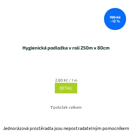
799 Kč
–12 %
Hygienická podložka v roli 250m x 80cm
Měrná
2,80 Kč / 1 m
cena:
DETAIL
7
položek celkem
O
v
l
á
Jednorázová prostěradla jsou nepostradatelným pomocníkem