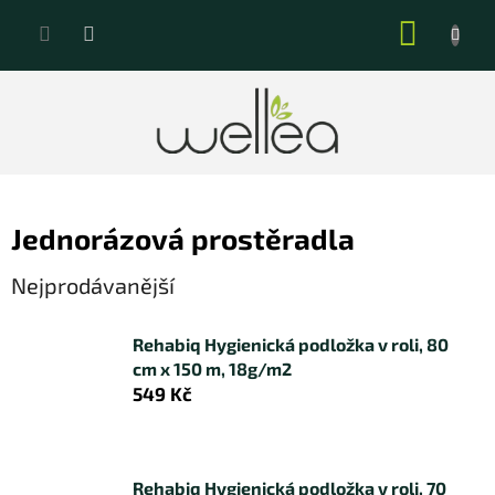
Přejít
NÁKUP
na
KOŠÍK
obsah
Jednorázová prostěradla
Nejprodávanější
Rehabiq Hygienická podložka v roli, 80
cm x 150 m, 18g/m2
549 Kč
Rehabiq Hygienická podložka v roli, 70