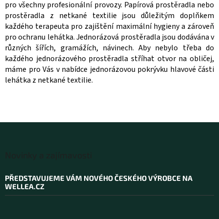
d
pro všechny profesionální provozy. Papírová prostěradla nebo
a
prostěradla z netkané textilie jsou důležitým doplňkem
c
každého terapeuta pro zajištění maximální hygieny a zároveň
í
pro ochranu lehátka. Jednorázová prostěradla jsou dodávána v
p
r
různých šířích, gramážích, návinech. Aby nebylo třeba do
v
každého jednorázového prostěradla stříhat otvor na obličej,
k
máme pro Vás v nabídce jednorázovou pokrývku hlavové části
y
lehátka z netkané textilie.
v
ý
p
i
s
u
Z
á
Novinky a zajímavosti
p
a
PŘEDSTAVUJEME VÁM NOVÉHO ČESKÉHO VÝROBCE NA
t
WELLEA.CZ
í