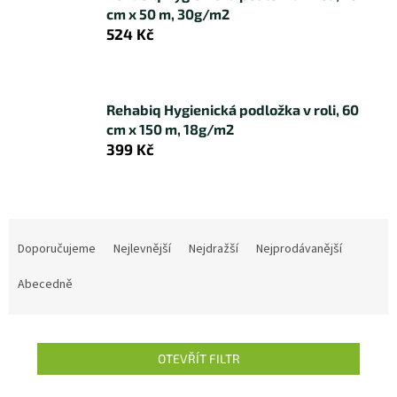
cm x 50 m, 30g/m2
524 Kč
Rehabiq Hygienická podložka v roli, 60
cm x 150 m, 18g/m2
399 Kč
Ř
a
Doporučujeme
Nejlevnější
Nejdražší
Nejprodávanější
z
e
Abecedně
n
í
p
OTEVŘÍT FILTR
r
o