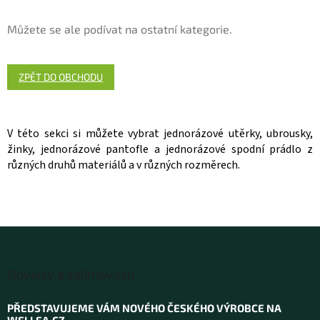
Můžete se ale podívat na ostatní kategorie.
ZPĚT DO OBCHODU
V této sekci si můžete vybrat jednorázové utěrky, ubrousky,
žinky, jednorázové pantofle a jednorázové spodní prádlo z
různých druhů materiálů a v různých rozměrech.
Z
á
Novinky a zajímavosti
p
a
PŘEDSTAVUJEME VÁM NOVÉHO ČESKÉHO VÝROBCE NA
t