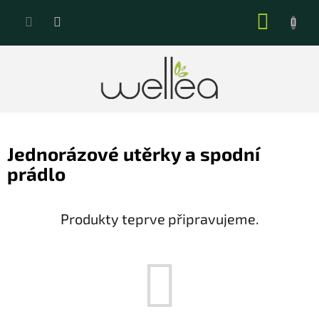
Přejít
NÁKUP
na
KOŠÍK
obsah
Jednorázové utěrky a spodní
prádlo
Produkty teprve připravujeme.