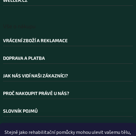
WELLEA.CZ
í
Vše o nákupu
VRÁCENÍ ZBOŽÍ A REKLAMACE
DOPRAVA A PLATBA
JAK NÁS VIDÍ NAŠI ZÁKAZNÍCI?
PROČ NAKOUPIT PRÁVĚ U NÁS?
SLOVNÍK POJMŮ
Stejně jako rehabilitační pomůcky mohou ulevit vašemu tělu,