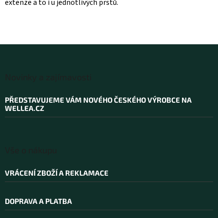
r
extenze a to i u jednotlivých prstů.
v
k
y
v
ý
p
Z
i
á
s
Novinky a zajímavosti
p
u
a
PŘEDSTAVUJEME VÁM NOVÉHO ČESKÉHO VÝROBCE NA
t
WELLEA.CZ
í
Vše o nákupu
VRÁCENÍ ZBOŽÍ A REKLAMACE
DOPRAVA A PLATBA