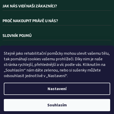
JAK NÁS VIDÍ NAŠI ZÁKAZNÍCI?
PROČ NAKOUPIT PRÁVĚ U NÁS?
SLOVNÍK POJMŮ
Stejně jako rehabilitační pomůcky mohou ulevit vašemu tělu,
Kontakt
tak pomáhají cookies vašemu prohlížeči. Díky nim je naše
stránka rychlejší, přehlednější a víc podle vás. Kliknutím na
INFO
@
WELLEA.CZ
„Souhlasím“ nám dáte zelenou, nebo si sušenky můžete
odsouhlasit jednotlivě v „Nastavení“.
800 200 900
602 112 602
Nastavení
Vytvořil Shoptet
Souhlasím