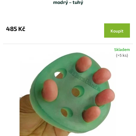
modrý – tuhý
485 Kč
Koupit
Skladem
(>5 ks)