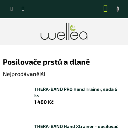
Přejít
NÁKUP
na
KOŠÍK
obsah
Posilovače prstů a dlaně
Nejprodávanější
THERA-BAND PRO Hand Trainer, sada 6
ks
1 480 Kč
THERA-BAND Hand Xtrainer - posilovač