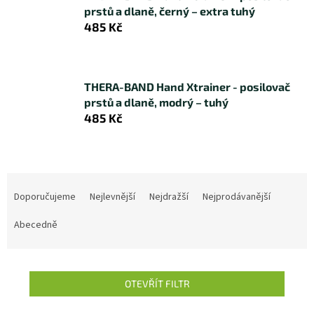
prstů a dlaně, černý – extra tuhý
485 Kč
THERA-BAND Hand Xtrainer - posilovač
prstů a dlaně, modrý – tuhý
485 Kč
Ř
a
Doporučujeme
Nejlevnější
Nejdražší
Nejprodávanější
z
e
Abecedně
n
í
p
OTEVŘÍT FILTR
r
o