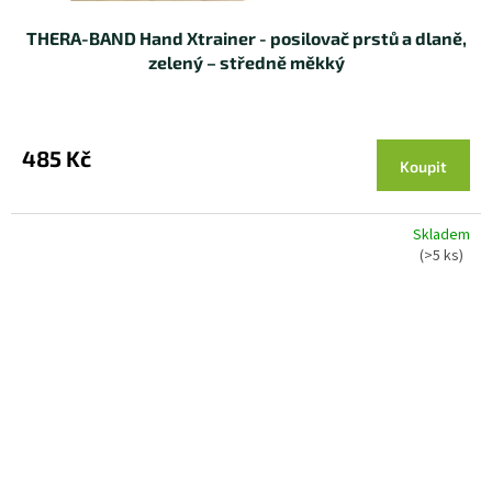
THERA-BAND Hand Xtrainer - posilovač prstů a dlaně,
zelený – středně měkký
485 Kč
Koupit
Skladem
(>5 ks)