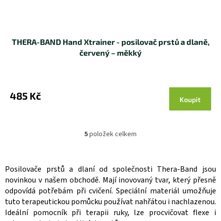
THERA-BAND Hand Xtrainer - posilovač prstů a dlaně,
červený – měkký
485 Kč
Koupit
5
položek celkem
O
v
l
á
Posilovače prstů a dlaní od společnosti Thera-Band jsou
d
novinkou v našem obchodě. Mají inovovaný tvar, který přesně
a
odpovídá potřebám při cvičení. Speciální materiál umožňuje
c
tuto terapeutickou pomůcku používat nahřátou i nachlazenou.
í
Ideální pomocník při terapii ruky, lze procvičovat flexe i
p