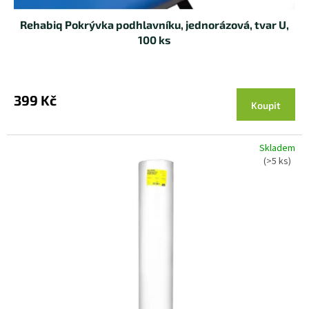
Rehabiq Pokrývka podhlavníku, jednorázová, tvar U,
100 ks
399 Kč
Koupit
Skladem
(>5 ks)