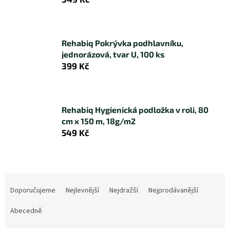
Rehabiq Pokrývka podhlavníku,
jednorázová, tvar U, 100 ks
399 Kč
Rehabiq Hygienická podložka v roli, 80
cm x 150 m, 18g/m2
549 Kč
Ř
a
Doporučujeme
Nejlevnější
Nejdražší
Nejprodávanější
z
e
Abecedně
n