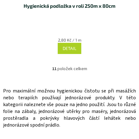
Hygienická podložka v roli 250m x 80cm
Měrná
2,80 Kč / 1 m
cena:
DETAIL
11
položek celkem
O
v
l
á
Pro maximální možnou hygienickou čistotu se při masážích
d
nebo terapiích používají jednorázové produkty. V této
a
kategorii naleznete vše pouze na jedno použití. Jsou to různé
c
folie na zábaly, jednorázové utěrky pro maséry, jednorázová
í
prostěradla a pokrývky hlavových částí lehátek nebo
p
r
jednorázové spodní prádlo.
v
k