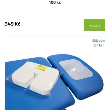
100 ks
349 Kč
Koupit
Skladem
(>5 ks)