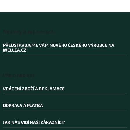
y
v
ý
p
Z
i
á
s
Novinky a zajímavosti
p
u
a
PŘEDSTAVUJEME VÁM NOVÉHO ČESKÉHO VÝROBCE NA
t
WELLEA.CZ
í
Vše o nákupu
VRÁCENÍ ZBOŽÍ A REKLAMACE
DOPRAVA A PLATBA
JAK NÁS VIDÍ NAŠI ZÁKAZNÍCI?