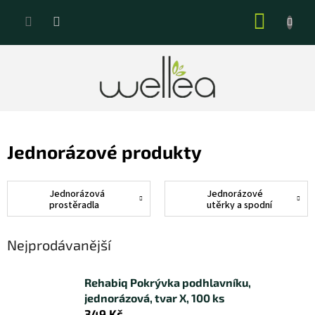
Přejít
NÁKUP
na
KOŠÍK
obsah
Jednorázové produkty
Jednorázová
Jednorázové
prostěradla
utěrky a spodní
prádlo
Nejprodávanější
Rehabiq Pokrývka podhlavníku,
jednorázová, tvar X, 100 ks
349 Kč