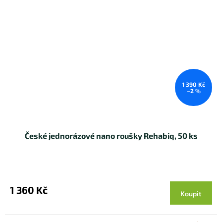
1 390 Kč
–2 %
České jednorázové nano roušky Rehabiq, 50 ks
1 360 Kč
Koupit