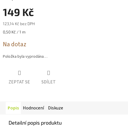
0,0
z 5
149 Kč
hvězdiček.
123,14 Kč bez DPH
Měrná
0,50 Kč / 1 m
cena:
Na dotaz
Položka byla vyprodána…
ZEPTAT SE
SDÍLET
Popis
Hodnocení
Diskuze
Detailní popis produktu