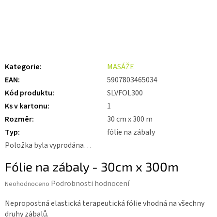
Kategorie
:
MASÁŽE
EAN
:
5907803465034
Kód produktu
:
SLVFOL300
Ks v kartonu
:
1
Rozměr
:
30 cm x 300 m
Typ
:
fólie na zábaly
Položka byla vyprodána…
Fólie na zábaly - 30cm x 300m
Průměrné
Podrobnosti hodnocení
Neohodnoceno
hodnocení
produktu
Nepropostná elastická terapeutická fólie vhodná na všechny
je
druhy zábalů.