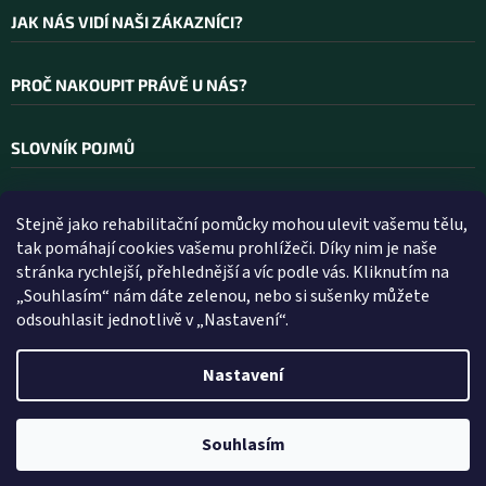
JAK NÁS VIDÍ NAŠI ZÁKAZNÍCI?
PROČ NAKOUPIT PRÁVĚ U NÁS?
SLOVNÍK POJMŮ
Stejně jako rehabilitační pomůcky mohou ulevit vašemu tělu,
Kontakt
tak pomáhají cookies vašemu prohlížeči. Díky nim je naše
stránka rychlejší, přehlednější a víc podle vás. Kliknutím na
INFO
@
WELLEA.CZ
„Souhlasím“ nám dáte zelenou, nebo si sušenky můžete
odsouhlasit jednotlivě v „Nastavení“.
800 200 900
602 112 602
Nastavení
Vytvořil Shoptet
Souhlasím