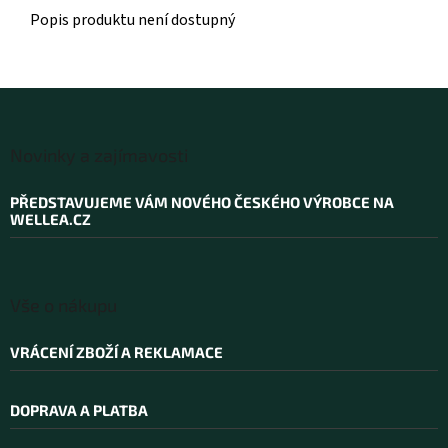
Popis produktu není dostupný
Z
á
Novinky a zajímavosti
p
a
PŘEDSTAVUJEME VÁM NOVÉHO ČESKÉHO VÝROBCE NA
t
WELLEA.CZ
í
Vše o nákupu
VRÁCENÍ ZBOŽÍ A REKLAMACE
DOPRAVA A PLATBA