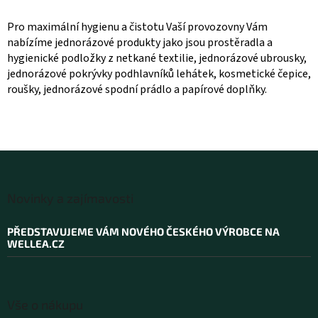
l
á
Pro maximální hygienu a čistotu Vaší provozovny Vám
d
nabízíme jednorázové produkty jako jsou prostěradla a
a
hygienické podložky z netkané textilie, jednorázové ubrousky,
c
jednorázové pokrývky podhlavníků lehátek, kosmetické čepice,
í
roušky, jednorázové spodní prádlo a papírové doplňky.
p
r
v
k
y
v
ý
Z
p
á
Novinky a zajímavosti
i
p
s
a
u
PŘEDSTAVUJEME VÁM NOVÉHO ČESKÉHO VÝROBCE NA
t
WELLEA.CZ
í
Vše o nákupu