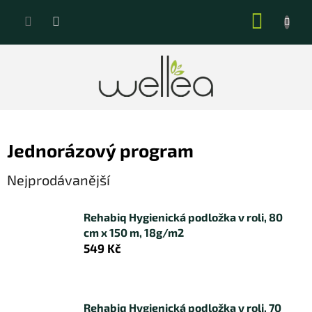
Přejít
NÁKUP
na
KOŠÍK
obsah
Jednorázový program
Nejprodávanější
Rehabiq Hygienická podložka v roli, 80
cm x 150 m, 18g/m2
549 Kč
Rehabiq Hygienická podložka v roli, 70