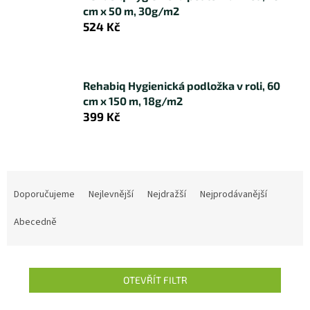
cm x 50 m, 30g/m2
524 Kč
Rehabiq Hygienická podložka v roli, 60
cm x 150 m, 18g/m2
399 Kč
Ř
a
Doporučujeme
Nejlevnější
Nejdražší
Nejprodávanější
z
e
Abecedně
n
í
p
OTEVŘÍT FILTR
r
o