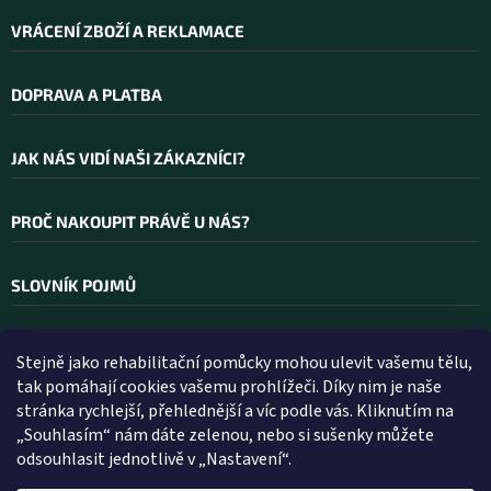
VRÁCENÍ ZBOŽÍ A REKLAMACE
DOPRAVA A PLATBA
JAK NÁS VIDÍ NAŠI ZÁKAZNÍCI?
PROČ NAKOUPIT PRÁVĚ U NÁS?
SLOVNÍK POJMŮ
Stejně jako rehabilitační pomůcky mohou ulevit vašemu tělu,
Kontakt
tak pomáhají cookies vašemu prohlížeči. Díky nim je naše
stránka rychlejší, přehlednější a víc podle vás. Kliknutím na
INFO
@
WELLEA.CZ
„Souhlasím“ nám dáte zelenou, nebo si sušenky můžete
odsouhlasit jednotlivě v „Nastavení“.
800 200 900