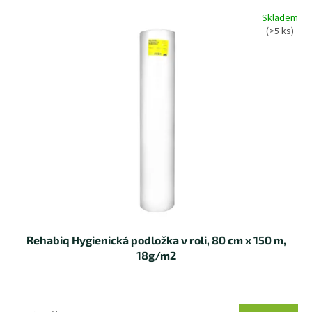
d
V
Skladem
u
ý
(>5 ks)
k
p
t
i
ů
s
p
r
o
d
u
k
t
ů
Rehabiq Hygienická podložka v roli, 80 cm x 150 m,
18g/m2