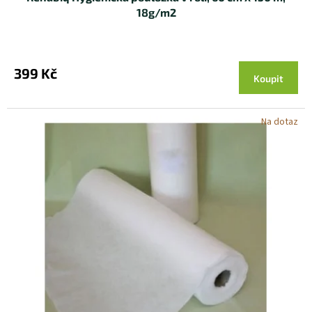
18g/m2
399 Kč
Koupit
Na dotaz