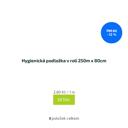
799 Kč
–12 %
Hygienická podložka v roli 250m x 80cm
Měrná
2,80 Kč / 1 m
cena:
DETAIL
8
položek celkem
O
v