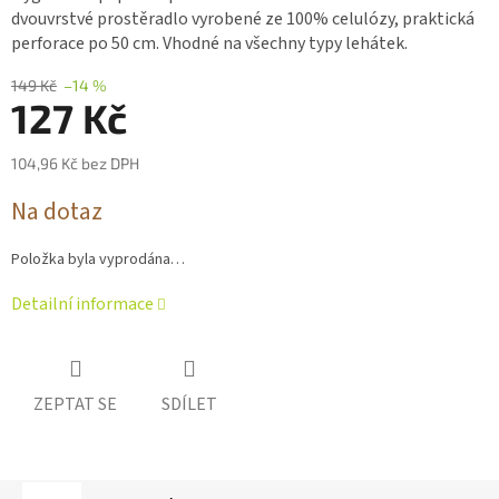
0,0
dvouvrstvé prostěradlo vyrobené ze 100% celulózy, praktická
z 5
perforace po 50 cm. Vhodné na všechny typy lehátek.
hvězdiček.
149 Kč
–14 %
127 Kč
104,96 Kč bez DPH
Měrná
Na dotaz
cena:
Položka byla vyprodána…
Detailní informace
ZEPTAT SE
SDÍLET