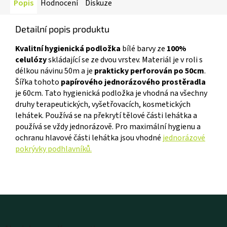
Popis
Hodnocení
Diskuze
Detailní popis produktu
Kvalitní hygienická podložka
bílé barvy ze
100%
celulózy
skládající se ze dvou vrstev. Materiál je v roli s
délkou návinu 50m a je
prakticky perforován po 50cm
.
Šířka tohoto
papírového jednorázového prostěradla
je 60cm. Tato hygienická podložka je vhodná na všechny
druhy terapeutických, vyšetřovacích, kosmetických
lehátek. Používá se na překrytí tělové části lehátka a
používá se vždy jednorázově. Pro maximální hygienu a
ochranu hlavové části lehátka jsou vhodné
jednorázové
pokrývky podhlavníků.
Z
á