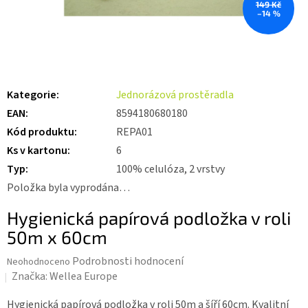
149 Kč
–14 %
Kategorie
:
Jednorázová prostěradla
EAN
:
8594180680180
Kód produktu
:
REPA01
Ks v kartonu
:
6
Typ
:
100% celulóza, 2 vrstvy
Položka byla vyprodána…
Hygienická papírová podložka v roli
50m x 60cm
Průměrné
Podrobnosti hodnocení
Neohodnoceno
hodnocení
Značka:
Wellea Europe
produktu
je
Hygienická papírová podložka v roli 50m a šíří 60cm. Kvalitní