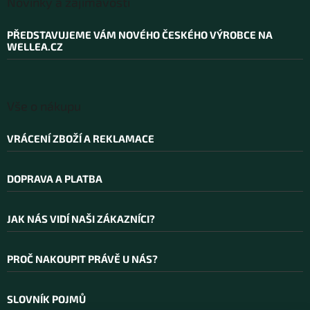
Novinky a zajímavosti
p
a
PŘEDSTAVUJEME VÁM NOVÉHO ČESKÉHO VÝROBCE NA
t
WELLEA.CZ
í
Vše o nákupu
VRÁCENÍ ZBOŽÍ A REKLAMACE
DOPRAVA A PLATBA
JAK NÁS VIDÍ NAŠI ZÁKAZNÍCI?
PROČ NAKOUPIT PRÁVĚ U NÁS?
SLOVNÍK POJMŮ