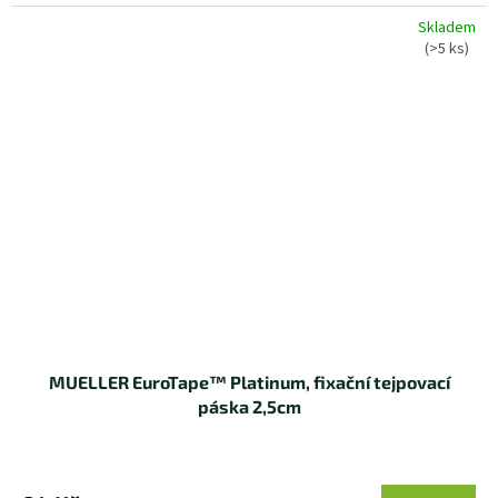
Skladem
(>5 ks)
MUELLER EuroTape™ Platinum, fixační tejpovací
páska 2,5cm