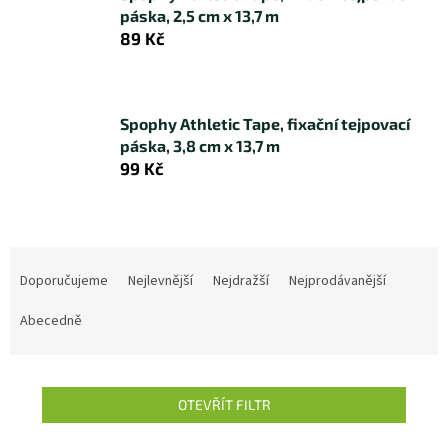
páska, 2,5 cm x 13,7 m
89 Kč
Spophy Athletic Tape, fixační tejpovací
páska, 3,8 cm x 13,7 m
99 Kč
Ř
a
Doporučujeme
Nejlevnější
Nejdražší
Nejprodávanější
z
e
Abecedně
n
í
p
OTEVŘÍT FILTR
r
o