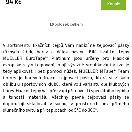
94 Kč
Koupit
10
položek celkem
O
v
l
á
V sortimentu fixačních tejpů Vám nabízíme tejpovací pásky
d
různých šířek, barev a délek návinu. Bílé kvalitní tejpy
a
MUELLER EuroTape™ Platinum jsou určeny pro klasické
c
evropské styly tejpování, mají výrazné vroubkování a lze je
í
tedy aplikovat i bez pomoci nůžek. MUELLER MTape® Team
p
r
Colors je barevná fixační tejpovací páska, která si získala
v
oblibu u sportovních klubů, které volí variantu dle klubových
k
barev. Fixační tejpy Vás překvapí přilnavostí speciálního lepidla
y
a tuhostí materiálu. Všechny pevné tejpovací pásky se
v
doporučují skladovat v suchu, v prostorech bez přímého
ý
slunečního svitu a při teplotách od 5°C do 30C°.
p
i
s
u