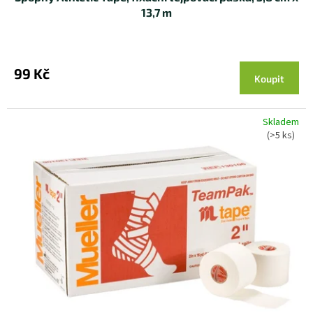
13,7 m
99 Kč
Koupit
Skladem
(>5 ks)