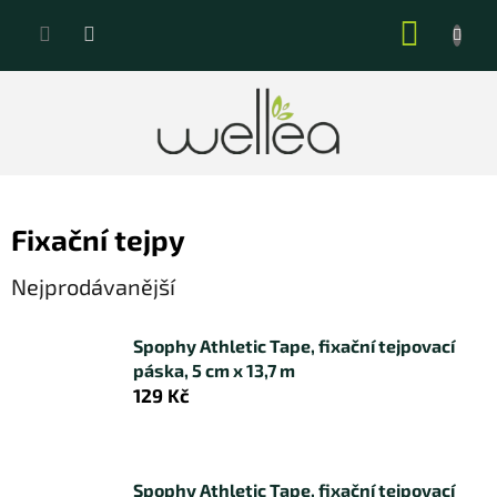
Přejít
NÁKUP
na
KOŠÍK
obsah
Fixační tejpy
Nejprodávanější
Spophy Athletic Tape, fixační tejpovací
páska, 5 cm x 13,7 m
129 Kč
Spophy Athletic Tape, fixační tejpovací