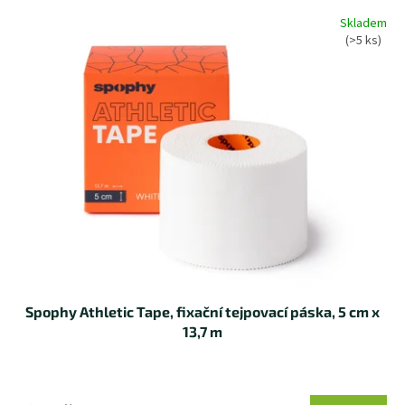
d
V
Skladem
u
ý
(>5 ks)
k
p
t
i
ů
s
p
r
o
d
u
k
t
ů
Spophy Athletic Tape, fixační tejpovací páska, 5 cm x
13,7 m