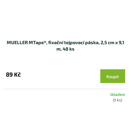
MUELLER MTape®, fixační tejpovací páska, 2,5 cm x 9,1
m, 48 ks
89 Kč
Koupit
Skladem
(5 ks)