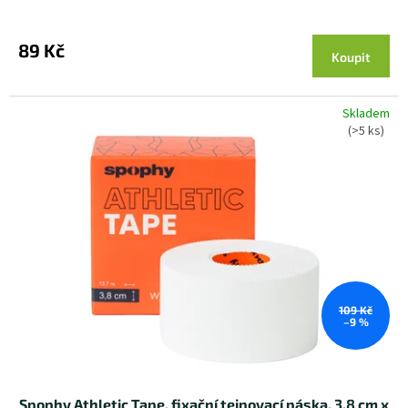
89 Kč
Koupit
Skladem
(>5 ks)
109 Kč
–9 %
Spophy Athletic Tape, fixační tejpovací páska, 3,8 cm x