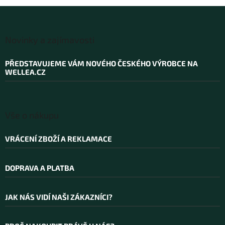
Z
á
Novinky a zajímavosti
p
a
PŘEDSTAVUJEME VÁM NOVÉHO ČESKÉHO VÝROBCE NA
t
WELLEA.CZ
í
Vše o nákupu
VRÁCENÍ ZBOŽÍ A REKLAMACE
DOPRAVA A PLATBA
JAK NÁS VIDÍ NAŠI ZÁKAZNÍCI?