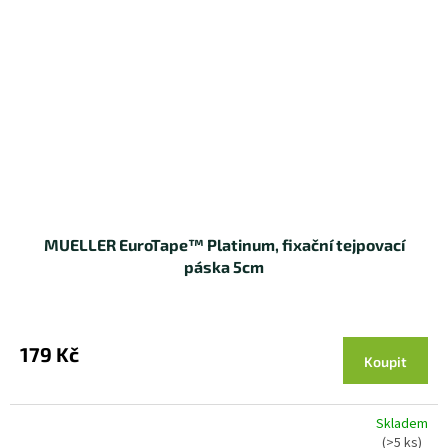
MUELLER EuroTape™ Platinum, fixační tejpovací
páska 5cm
179 Kč
Koupit
Skladem
(>5 ks)