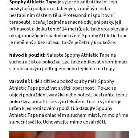
Spophy Athletic Tape
je vysoce kvalitní fixační tejp
poskytující podporu oslabeným, zraněným nebo
nestabilním částem těla. Profesionální sportovní
terapeuté, oceňují zejména snadné odvíjení pásky, její
přilnavost a délku téměř 14 metrů, ale také vroubkovaný
okraj, umožňující snadné odtržení. Spophy Athletic Tape
je nebělený a bez latexu, takže je šetrný k pokožce.
Návod k použití:
Nalepte Spophy Athletic Tape na
suchou a čistou pokožku. Lze také aplikovat v kombinaci
s molitanovým podtejpem nebo lepidlem na tejpy.
Varování:
Lidé s citlivou pokožkou by měli Spophy
Athletic Tape používat s větší opatrností. Pokud se
objeví podráždění, vyrážka nebo bolest, odstraňte tejp z
pokožky a poraďte se svým lékařem. Tento výrobek je
určen k jednorázovému použití. Skladujte Spophy
Athletic Tape na chladném a suchém místě, mimo přímé
sluneční světlo. Uchovávejte mimo dosah dětí.