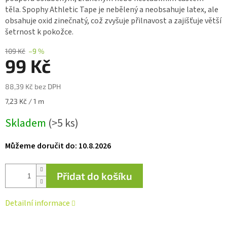
0,0
těla.
Spophy Athletic Tape je nebělený a neobsahuje latex, ale
z 5
obsahuje oxid zinečnatý, což zvyšuje přilnavost a zajišťuje větší
hvězdiček.
šetrnost k pokožce.
109 Kč
–9 %
99 Kč
88,39 Kč bez DPH
Měrná
7,23 Kč / 1 m
cena:
Skladem
(>5 ks)
Můžeme doručit do:
10.8.2026
Přidat do košíku
Detailní informace