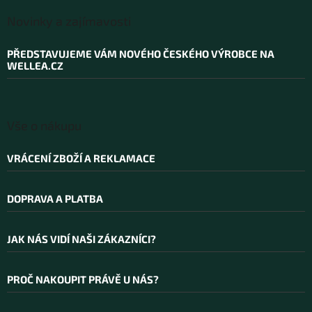
Z
á
Novinky a zajímavosti
p
a
PŘEDSTAVUJEME VÁM NOVÉHO ČESKÉHO VÝROBCE NA
t
WELLEA.CZ
í
Vše o nákupu
VRÁCENÍ ZBOŽÍ A REKLAMACE
DOPRAVA A PLATBA
JAK NÁS VIDÍ NAŠI ZÁKAZNÍCI?
PROČ NAKOUPIT PRÁVĚ U NÁS?