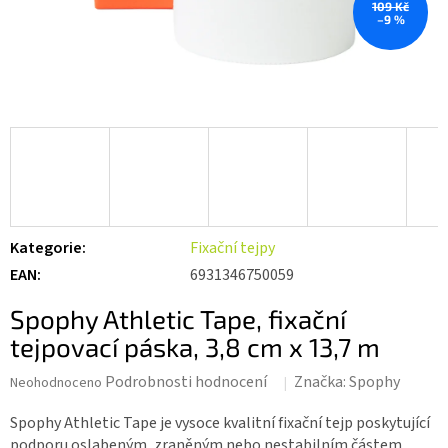
109 Kč
–9 %
Kategorie
:
Fixační tejpy
EAN
:
6931346750059
Spophy Athletic Tape, fixační
tejpovací páska, 3,8 cm x 13,7 m
Průměrné
Podrobnosti hodnocení
Značka:
Spophy
Neohodnoceno
hodnocení
produktu
Spophy Athletic Tape je vysoce kvalitní fixační tejp poskytující
je
podporu oslabeným, zraněným nebo nestabilním částem