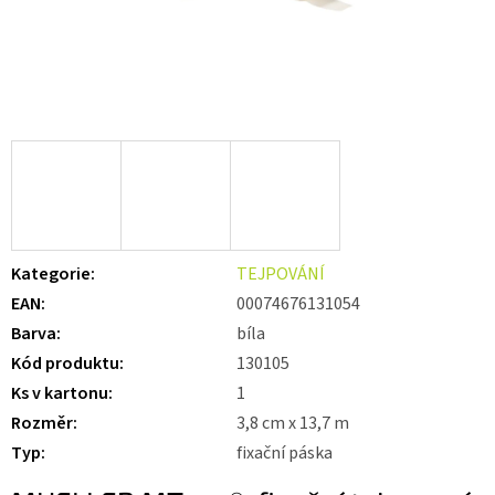
Kategorie
:
TEJPOVÁNÍ
EAN
:
00074676131054
Barva
:
bíla
Kód produktu
:
130105
Ks v kartonu
:
1
Rozměr
:
3,8 cm x 13,7 m
Typ
:
fixační páska