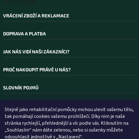
Vše o nákupu
VRÁCENÍ ZBOŽÍ A REKLAMACE
DOPRAVA A PLATBA
JAK NÁS VIDÍ NAŠI ZÁKAZNÍCI?
PROČ NAKOUPIT PRÁVĚ U NÁS?
SLOVNÍK POJMŮ
Stejně jako rehabilitační pomůcky mohou ulevit vašemu tělu,
Kontakt
tak pomáhají cookies vašemu prohlížeči. Díky nim je naše
stránka rychlejší, přehlednější a víc podle vás. Kliknutím na
INFO
@
WELLEA.CZ
„Souhlasím“ nám dáte zelenou, nebo si sušenky můžete
odsouhlasit jednotlivě v „Nastavení“.
800 200 900