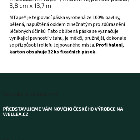
3,8 cm x 13,7 m
MTape® je tejpovací páska vyrobená ze 100% bavlny,
bělená, napuštěná oxidem zinečnatým pro zdůraznění
léčebných účinků. Tato oblíbená páska se vyznačuje
v
ynikající
pevností v tahu, je měkčí, pružnější, dokonale
se přizpůsobí reliefu tejpovaného místa.
Profi balení,
karton obsahuje 32 ks fixačních pásek.
Z
á
Novinky a zajímavosti
p
a
PŘEDSTAVUJEME VÁM NOVÉHO ČESKÉHO VÝROBCE NA
t
WELLEA.CZ
í