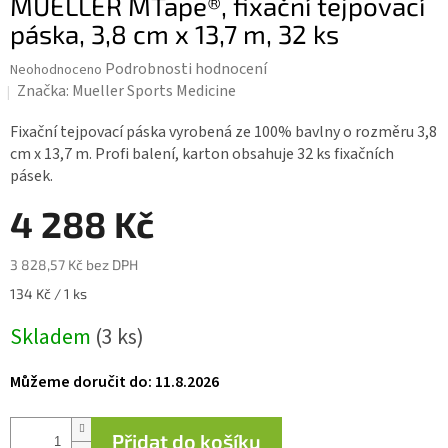
MUELLER MTape®, fixační tejpovací
páska, 3,8 cm x 13,7 m, 32 ks
Průměrné
Podrobnosti hodnocení
Neohodnoceno
hodnocení
Značka:
Mueller Sports Medicine
produktu
je
Fixační tejpovací páska vyrobená ze 100% bavlny o rozměru 3,8
0,0
cm x 13,7 m. Profi balení, karton obsahuje 32 ks fixačních
z 5
pásek.
hvězdiček.
4 288 Kč
3 828,57 Kč bez DPH
Měrná
134 Kč / 1 ks
cena:
Skladem
(3 ks)
Můžeme doručit do:
11.8.2026
Přidat do košíku