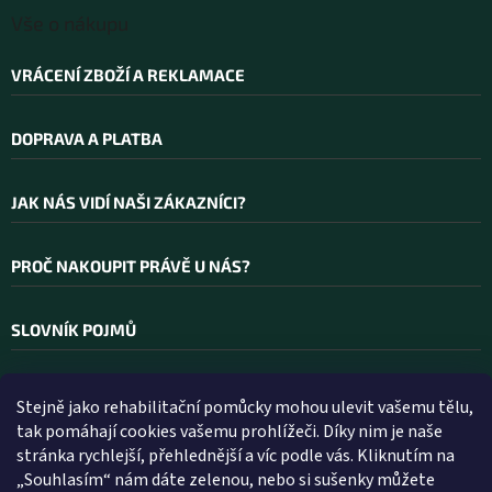
Vše o nákupu
VRÁCENÍ ZBOŽÍ A REKLAMACE
DOPRAVA A PLATBA
JAK NÁS VIDÍ NAŠI ZÁKAZNÍCI?
PROČ NAKOUPIT PRÁVĚ U NÁS?
SLOVNÍK POJMŮ
Stejně jako rehabilitační pomůcky mohou ulevit vašemu tělu,
Kontakt
tak pomáhají cookies vašemu prohlížeči. Díky nim je naše
stránka rychlejší, přehlednější a víc podle vás. Kliknutím na
INFO
@
WELLEA.CZ
„Souhlasím“ nám dáte zelenou, nebo si sušenky můžete