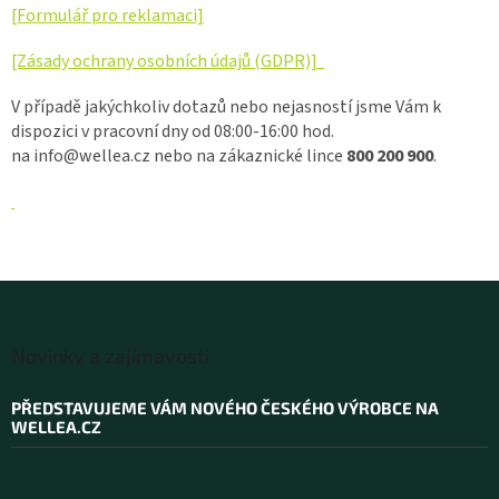
[Formulář pro reklamaci]
[Zásady ochrany osobních údajů (GDPR)]
V případě jakýchkoliv dotazů nebo nejasností jsme Vám k
dispozici v pracovní dny od 08:00-16:00 hod.
na
info@wellea.cz
nebo na zákaznické lince
800 200 900
.
Z
á
Novinky a zajímavosti
p
a
PŘEDSTAVUJEME VÁM NOVÉHO ČESKÉHO VÝROBCE NA
t
WELLEA.CZ
í