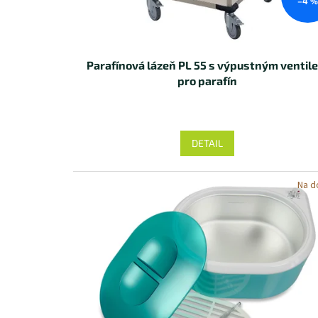
u
–4 
k
t
ů
Parafínová lázeň PL 55 s výpustným ventil
pro parafín
DETAIL
Na d