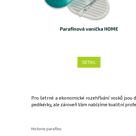
Parafínová vanička HOME
Průměrné
hodnocení
produktu
DETAIL
je
4,5
z 5
hvězdiček.
Pro šetrné a ekonomické rozehřívání vosků jsou dů
pedikérky, ale zároveň Vám nabízíme kvalitní profe
Historie parafínu