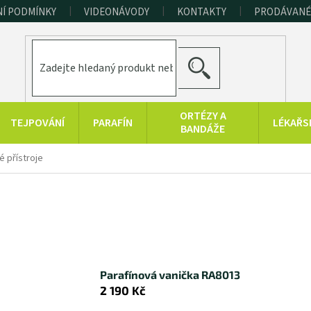
Í PODMÍNKY
VIDEONÁVODY
KONTAKTY
PRODÁVANÉ
HLEDAT
ORTÉZY A
TEJPOVÁNÍ
PARAFÍN
LÉKAŘS
BANDÁŽE
ERAPEUTICKÉ
SPORT A
RAŠELINOVÉ
é přístroje
POMŮCKY
FITNESS
VÝROBKY
HYGIENA A
KONOPNÉ
PRODUKTY Z
DOPLŇKY
PRODUKTY
MRTVÉHO MOŘE
Parafínová vanička RA8013
2 190 Kč