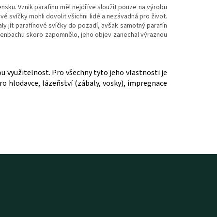
ku. Vznik parafínu měl nejdříve sloužit pouze na výrobu
ové svíčky mohli dovolit všichni lidé a nezávadná pro život.
ly jít parafínové svíčky do pozadí, avšak samotný parafín
eichenbachu skoro zapomnělo, jeho objev zanechal výraznou
u využitelnost. Pro všechny tyto jeho vlastnosti je
ro hlodavce, lázeňství (zábaly, vosky), impregnace