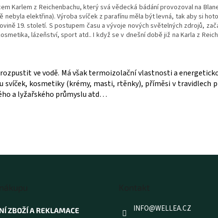
v
em Karlem z Reichenbachu, který svá vědecká bádání provozoval na Blanens
k
ště nebyla elektřina). Výroba svíček z parafínu měla být levná, tak aby si hot
y
ovině 19. století. S postupem času a vývoje nových světelných zdrojů, zača
v
 kosmetika, lázeňství, sport atd.. I když se v dnešní době již na Karla z R
ý
p
i
s
e rozpustit ve vodě. Má však termoizolační vlastnosti a energeticko
u
 svíček, kosmetiky (krémy, masti, rtěnky), příměsi v travidlech p
ového a lyžařského průmyslu atd…
 nákupu
Kontakt
INFO
@
WELLEA.CZ
NÍ ZBOŽÍ A REKLAMACE