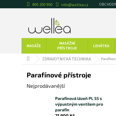
Přejít
OBCHODN
800 200 900
info@wellea.cz
na
obsah
MASÁŽNÍ
MASÁŽE
LEHÁTKA
PŘÍSTROJE
TRÉNINKOVÉ
CVIČEBNÍ
T
ZDRAVOTNICKÁ TECHNIKA
Parafínov
Domů
POMŮCKY
POMŮCKY
Parafínové přístroje
ESENCIÁLNÍ
BALNEOTERAPIE
OLEJE
Nejprodávanější
Značky
Parafínová lázeň PL 55 s
výpustným ventilem pro
parafín
71 900 Kč