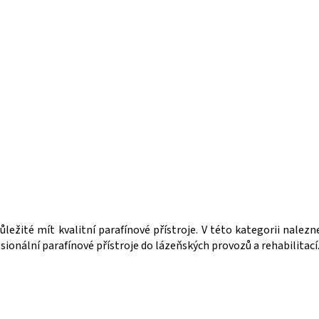
O
v
l
ležité mít kvalitní parafínové přístroje. V této kategorii nalez
á
sionální parafínové přístroje do lázeňských provozů a rehabilitací
d
a
c
í
p
r