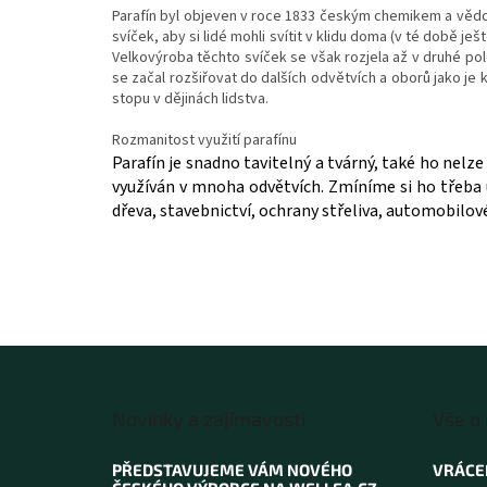
Parafín byl objeven v roce 1833 českým chemikem a vědc
svíček, aby si lidé mohli svítit v klidu doma (v té době je
Velkovýroba těchto svíček se však rozjela až v druhé pol
se začal rozšiřovat do dalších odvětvích a oborů jako je
stopu v dějinách lidstva.
Rozmanitost využití parafínu
Parafín je snadno tavitelný a tvárný, také ho nelz
využíván v mnoha odvětvích. Zmíníme si ho třeba u
dřeva, stavebnictví, ochrany střeliva, automobil
Z
á
Novinky a zajímavosti
Vše o
p
a
PŘEDSTAVUJEME VÁM NOVÉHO
VRÁCE
t