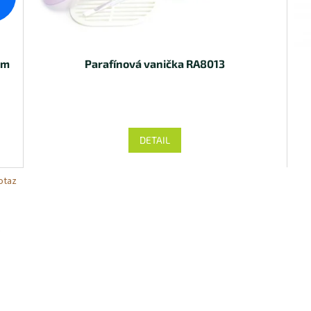
%
em
Parafínová vanička RA8013
DETAIL
otaz