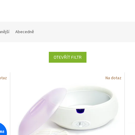
nější
Abecedně
OTEVŘÍT FILTR
otaz
Na dotaz
 Kč