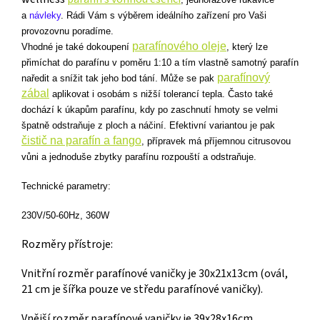
a
návleky
. Rádi Vám s výběrem ideálního zařízení pro Vaši
provozovnu poradíme.
parafínového oleje
Vhodné je také dokoupení
, který lze
přimíchat do parafínu v poměru 1:10 a tím vlastně samotný parafín
parafínový
naředit a snížit tak jeho bod tání. Může se pak
zábal
aplikovat i osobám s nižší tolerancí tepla. Často také
dochází k úkapům parafínu, kdy po zaschnutí hmoty se velmi
špatně odstraňuje z ploch a náčiní. Efektivní variantou je pak
čistič na parafín a fango
, přípravek má příjemnou citrusovou
vůni a jednoduše zbytky parafínu rozpouští a odstraňuje.
Technické parametry:
230V/50-60Hz, 360W
Rozměry přístroje:
Vnitřní rozměr parafínové vaničky je 30x21x13cm (ovál,
21 cm je šířka pouze ve středu parafínové vaničky).
Vnější rozměr parafínové vaničky je 39x28x16cm.