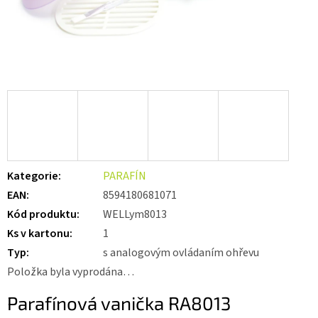
Kategorie
:
PARAFÍN
EAN
:
8594180681071
Kód produktu
:
WELLym8013
Ks v kartonu
:
1
Typ
:
s analogovým ovládaním ohřevu
Položka byla vyprodána…
Parafínová vanička RA8013