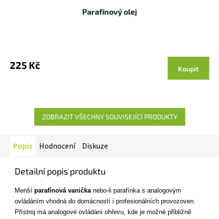
Parafínový olej
Průměrné
hodnocení
produktu
225 Kč
Koupit
je
4,7
z 5
hvězdiček.
ZOBRAZIT VŠECHNY SOUVISEJÍCÍ PRODUKTY
Popis
Hodnocení
Diskuze
Detailní popis produktu
Menší
parafínová vanička
nebo-li parafínka s analogovým
ovládáním vhodná do domácností i profesionálních provozoven.
Přístroj má analogové ovládání ohřevu, kde je možné přibližně