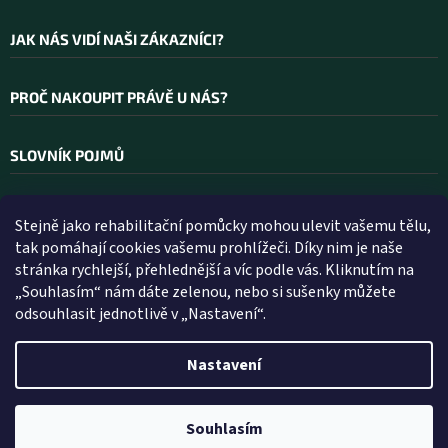
JAK NÁS VIDÍ NAŠI ZÁKAZNÍCI?
PROČ NAKOUPIT PRÁVĚ U NÁS?
SLOVNÍK POJMŮ
Stejně jako rehabilitační pomůcky mohou ulevit vašemu tělu,
Kontakt
tak pomáhají cookies vašemu prohlížeči. Díky nim je naše
stránka rychlejší, přehlednější a víc podle vás. Kliknutím na
INFO
@
WELLEA.CZ
„Souhlasím“ nám dáte zelenou, nebo si sušenky můžete
odsouhlasit jednotlivě v „Nastavení“.
800 200 900
602 112 602
Nastavení
Vytvořil Shoptet
Souhlasím