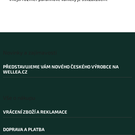
Z
á
Novinky a zajímavosti
p
a
PŘEDSTAVUJEME VÁM NOVÉHO ČESKÉHO VÝROBCE NA
t
WELLEA.CZ
í
Vše o nákupu
VRÁCENÍ ZBOŽÍ A REKLAMACE
DOPRAVA A PLATBA