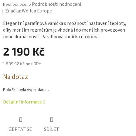
Průměrné
Podrobnosti hodnocení
Neohodnoceno
hodnocení
Značka:
Wellea Europe
produktu
je
Elegantní parafínová vanička s možností nastavení teploty,
0,0
díky menším rozměrům je vhodná i do menších provozoven
z 5
nebo domácností. Parafínová vanička na doma.
hvězdiček.
2 190 Kč
1 809,92 Kč bez DPH
Měrná
Na dotaz
cena:
Položka byla vyprodána…
Detailní informace
ZEPTAT SE
SDÍLET