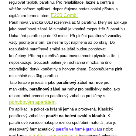
regulovat teplotu parafínu. Pro rehabilitace, lázně a centra s
větším počtem aplikací, doporučujeme profesionální přístroj s
E200 Combi
digitálním termostatem
.
Parafínová vanička 8013 rozehřívá až 5l parafínu, který se aplikuje
jako parafínový zábal. Minimálně je vhodné rozpouštět 3l parafínu.
Doba tání parafínu je do 90 minut. Při plnění parafínové vaničky
vždy počítejte s tím, že nesmí být naplněna až po okraj. Do
rozpuštěné parafínové směsi se ještě budou ponořovat
končetiny.
Přístroj rozehřívá parafínovou hmotu plynule a tím ji
nepoškozuje. Součástí balení je i ochranná mřížka na dno
zabraňující dotyk končetiny s horkým dnem. Doporučujeme plnit
minimálně cca 3kg parafínu.
Tato terapie je ideální jako
parafínový zábal na ruce
pro
manikérky,
parafínový zábal na nohy
pro pedikérky nebo jako
rehabilitační procedura parafínový zábal na problémy s
pohybovým aparátem
.
Po aplikaci je pokožka krásně jemná a prokrvená. Klasický
parafínový zábal lze
použít na bolest svalů a kloubů
. K
parafínové vaničce nakupte rovnou spotřební materiál jako je
nebo
atestovaný farmaceutický
parafín ve formě granulátu
wellness
parafín s vonnou esencí
, jednorázové rukavice