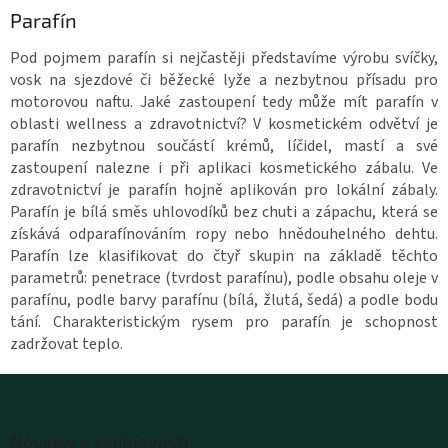
Parafín
Pod pojmem parafín si nejčastěji představíme výrobu svíčky,
vosk na sjezdové či běžecké lyže a nezbytnou přísadu pro
motorovou naftu. Jaké zastoupení tedy může mít parafín v
oblasti wellness a zdravotnictví? V kosmetickém odvětví je
parafín nezbytnou součástí krémů, líčidel, mastí a své
zastoupení nalezne i při aplikaci kosmetického zábalu. Ve
zdravotnictví je parafín hojně aplikován pro lokální zábaly.
Parafín je bílá směs uhlovodíků bez chuti a zápachu, která se
získává odparafínováním ropy nebo hnědouhelného dehtu.
Parafín lze klasifikovat do čtyř skupin na základě těchto
parametrů: penetrace (tvrdost parafínu), podle obsahu oleje v
parafínu, podle barvy parafínu (bílá, žlutá, šedá) a podle bodu
tání. Charakteristickým rysem pro parafín je schopnost
zadržovat teplo.
Z
á
Novinky a zajímavosti