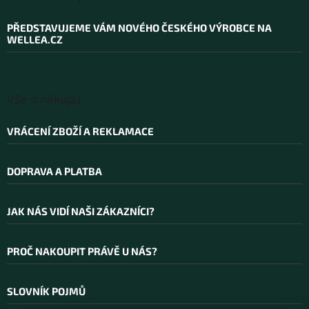
p
a
PŘEDSTAVUJEME VÁM NOVÉHO ČESKÉHO VÝROBCE NA
t
WELLEA.CZ
í
Vše o nákupu
VRÁCENÍ ZBOŽÍ A REKLAMACE
DOPRAVA A PLATBA
JAK NÁS VIDÍ NAŠI ZÁKAZNÍCI?
PROČ NAKOUPIT PRÁVĚ U NÁS?
SLOVNÍK POJMŮ