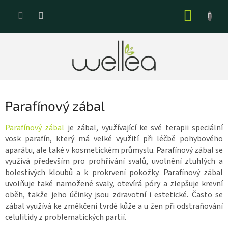
Přejít
NÁKUP
na
KOŠÍK
obsah
Parafínový zábal
Parafínový zábal
je zábal, využívající ke své terapii speciální
vosk parafín, který má velké využití při léčbě pohybového
aparátu, ale také v kosmetickém průmyslu. Parafínový zábal se
využívá především pro prohřívání svalů, uvolnění ztuhlých a
bolestivých kloubů a k prokrvení pokožky. Parafínový zábal
uvolňuje také namožené svaly, otevírá póry a zlepšuje krevní
oběh, takže jeho účinky jsou zdravotní i estetické. Často se
zábal využívá ke změkčení tvrdé kůže a u žen při odstraňování
celulitidy z problematických partií.