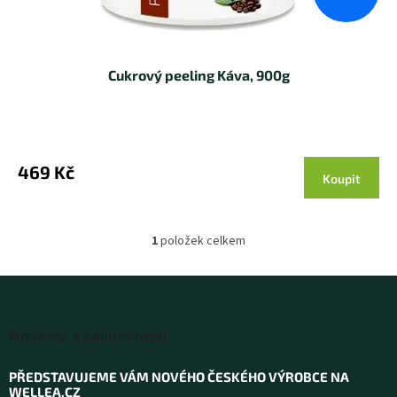
ů
Cukrový peeling Káva, 900g
469 Kč
Koupit
1
položek celkem
O
v
l
á
Z
d
á
a
Novinky a zajímavosti
p
c
í
a
PŘEDSTAVUJEME VÁM NOVÉHO ČESKÉHO VÝROBCE NA
p
t
WELLEA.CZ