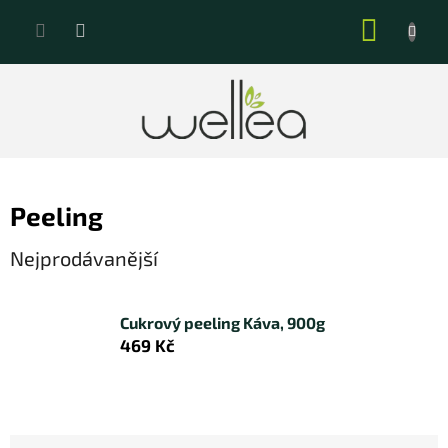
Přejít
NÁKUP
na
KOŠÍK
obsah
Peeling
Nejprodávanější
Cukrový peeling Káva, 900g
469 Kč
Ř