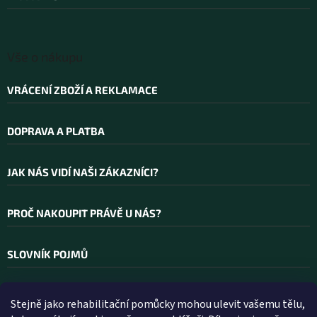
r
í
v
k
y
v
Vše o nákupu
ý
p
VRÁCENÍ ZBOŽÍ A REKLAMACE
i
s
u
DOPRAVA A PLATBA
JAK NÁS VIDÍ NAŠI ZÁKAZNÍCI?
PROČ NAKOUPIT PRÁVĚ U NÁS?
SLOVNÍK POJMŮ
Stejně jako rehabilitační pomůcky mohou ulevit vašemu tělu,
Kontakt