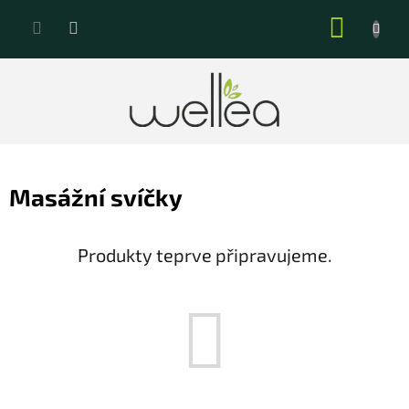
Přejít
NÁKUP
na
KOŠÍK
obsah
Masážní svíčky
Produkty teprve připravujeme.