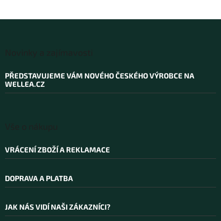
Z
á
Novinky a zajímavosti
p
a
PŘEDSTAVUJEME VÁM NOVÉHO ČESKÉHO VÝROBCE NA
t
WELLEA.CZ
í
Vše o nákupu
VRÁCENÍ ZBOŽÍ A REKLAMACE
DOPRAVA A PLATBA
JAK NÁS VIDÍ NAŠI ZÁKAZNÍCI?