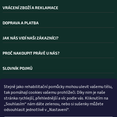
VRÁCENÍ ZBOŽÍ A REKLAMACE
DOPRAVA A PLATBA
JAK NÁS VIDÍ NAŠI ZÁKAZNÍCI?
PROČ NAKOUPIT PRÁVĚ U NÁS?
SLOVNÍK POJMŮ
Stejně jako rehabilitační pomůcky mohou ulevit vašemu tělu,
Kontakt
tak pomáhají cookies vašemu prohlížeči. Díky nim je naše
stránka rychlejší, přehlednější a víc podle vás. Kliknutím na
INFO
@
WELLEA.CZ
„Souhlasím“ nám dáte zelenou, nebo si sušenky můžete
odsouhlasit jednotlivě v „Nastavení“.
800 200 900