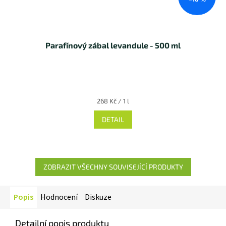
Parafínový zábal levandule - 500 ml
Měrná
268 Kč / 1 l
cena:
DETAIL
ZOBRAZIT VŠECHNY SOUVISEJÍCÍ PRODUKTY
Popis
Hodnocení
Diskuze
Detailní popis produktu