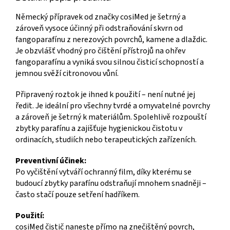
Německý přípravek od značky cosiMed je šetrný a
zároveň vysoce účinný při odstraňování skvrn od
fangoparafínu z nerezových povrchů, kamene a dlaždic.
Je obzvlášť vhodný pro čištění přístrojů na ohřev
fangoparafínu a vyniká svou silnou čisticí schopností a
jemnou svěží citronovou vůní.
Připravený roztok je ihned k použití – není nutné jej
ředit. Je ideální pro všechny tvrdé a omyvatelné povrchy
a zároveň je šetrný k materiálům. Spolehlivě rozpouští
zbytky parafínu a zajišťuje hygienickou čistotu v
ordinacích, studiích nebo terapeutických zařízeních.
Preventivní účinek:
Po vyčištění vytváří ochranný film, díky kterému se
budoucí zbytky parafínu odstraňují mnohem snadněji –
často stačí pouze setření hadříkem.
Použití:
cosiMed čistič naneste přímo na znečištěný povrch,