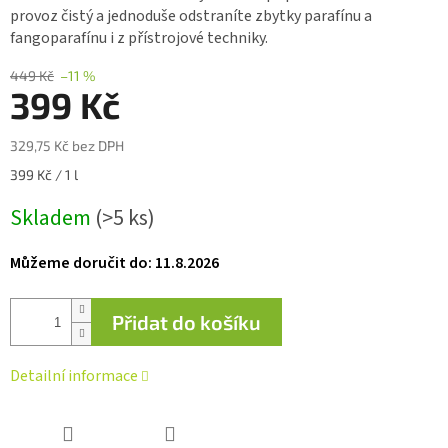
0,0
provoz čistý a jednoduše odstraníte zbytky parafínu a
z 5
fangoparafínu i z přístrojové techniky.
hvězdiček.
449 Kč
–11 %
399 Kč
329,75 Kč bez DPH
Měrná
399 Kč / 1 l
cena:
Skladem
(>5 ks)
Můžeme doručit do:
11.8.2026
Přidat do košíku
Detailní informace