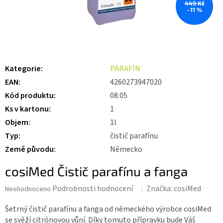
449 Kč
–11 %
Kategorie
:
PARAFÍN
EAN
:
4260273947020
Kód produktu
:
08.05
Ks v kartonu
:
1
Objem
:
1l
Typ
:
čistič parafínu
Země původu
:
Německo
cosiMed Čistič parafínu a fanga
Průměrné
Podrobnosti hodnocení
Značka:
cosiMed
Neohodnoceno
hodnocení
produktu
Šetrný čistič parafínu a fanga od německého výrobce cosiMed
je
se svěží citrónovou vůní. Díky tomuto přípravku bude Váš