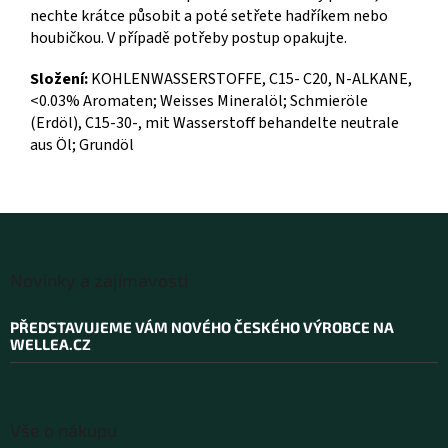
nechte krátce působit a poté setřete hadříkem nebo
houbičkou. V případě potřeby postup opakujte.
Složení:
KOHLENWASSERSTOFFE, C15- C20, N-ALKANE,
<0.03% Aromaten; Weisses Mineralöl; Schmieröle
(Erdöl), C15-30-, mit Wasserstoff behandelte neutrale
aus Öl; Grundöl
Z
á
Novinky a zajímavosti
p
a
PŘEDSTAVUJEME VÁM NOVÉHO ČESKÉHO VÝROBCE NA
t
WELLEA.CZ
í
Vše o nákupu