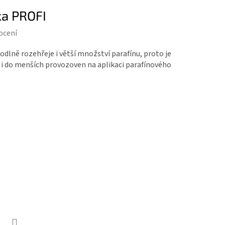
ka PROFI
ocení
dlně rozehřeje i větší množství parafínu, proto je
 i do menších provozoven na aplikaci parafínového