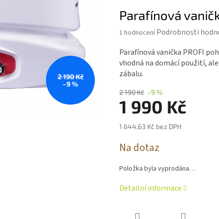
Parafínová vanič
Průměrné
Podrobnosti hodn
1 hodnocení
hodnocení
produktu
Parafínová vanička PROFI poho
je
vhodná na domácí použití, ale
4,0
zábalu.
2 190 Kč
z 5
–9 %
hvězdiček.
2 190 Kč
–9 %
1 990 Kč
1 644,63 Kč bez DPH
Měrná
Na dotaz
cena:
Položka byla vyprodána…
Detailní informace