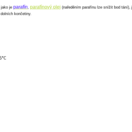
parafín
parafínový olej
 jako je
,
(naředěním parafínu lze snížit bod tání),
 dolních končetiny.
65°C