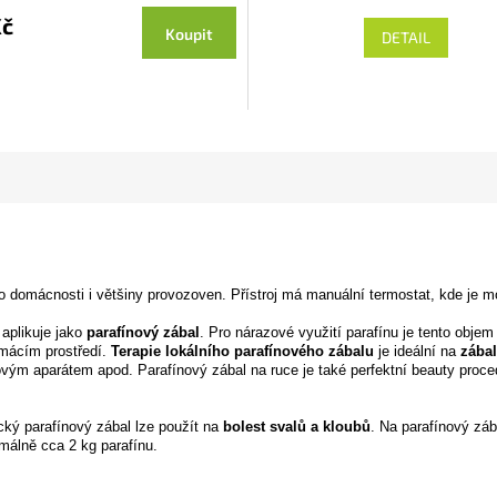
roduktu
Kč
Koupit
DETAIL
e
,7
 5
vězdiček.
omácnosti i většiny provozoven. Přístroj má manuální termostat, kde je možn
 aplikuje jako
parafínový zábal
. Pro nárazové využití parafínu je tento obje
domácím prostředí.
Terapie lokálního parafínového zábalu
je ideální na
zábal
bovým aparátem apod. Parafínový zábal na ruce je také perfektní beauty proc
cký parafínový zábal lze použít na
bolest svalů a kloubů
. Na parafínový záb
imálně cca 2 kg parafínu.