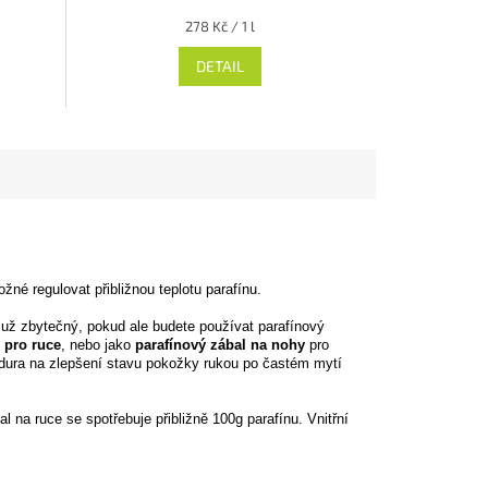
produktu
Měrná
278 Kč / 1 l
je
cena:
2,0
DETAIL
z 5
hvězdiček.
é regulovat přibližnou teplotu parafínu.
m už zbytečný, pokud ale budete používat parafínový
 pro ruce
, nebo jako
parafínový zábal na nohy
pro
edura na zlepšení stavu pokožky rukou po častém mytí
al na ruce se spotřebuje přibližně 100g parafínu. Vnitřní