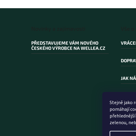
Z
á
Novinky a zajímavosti
Vše o
p
a
PŘEDSTAVUJEME VÁM NOVÉHO
VRÁCE
t
ČESKÉHO VÝROBCE NA WELLEA.CZ
í
DOPRA
JAK NÁ
PROČ N
Stejně jako 
pomáhají coo
SLOVN
přehlednější
zelenou, neb