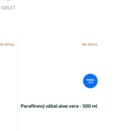
SDÍLET
Na dotaz
Na dotaz
149 Kč
–6 %
Parafínový zábal aloe vera - 500 ml
Průměrné
hodnocení