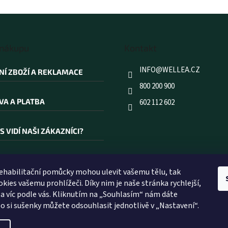
 nákupu
Kontakt
INFO
@
WELLEA.CZ
NÍ ZBOŽÍ A REKLAMACE
800 200 900
VA A PLATBA
602 112 602
S VIDÍ NAŠI ZÁKAZNÍCI?
AKOUPIT PRÁVĚ U NÁS?
rehabilitační pomůcky mohou ulevit vašemu tělu, tak
kies vašemu prohlížeči. Díky nim je naše stránka rychlejší,
ÍK POJMŮ
 a víc podle vás. Kliknutím na „Souhlasím“ nám dáte
o si sušenky můžete odsouhlasit jednotlivě v „Nastavení“.