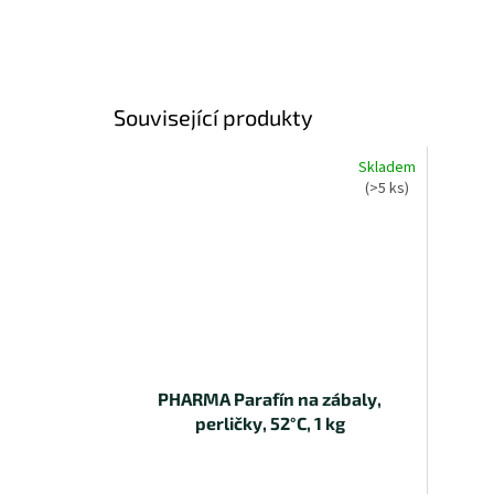
Související produkty
Skladem
(>5 ks)
PHARMA Parafín na zábaly,
perličky, 52°C, 1 kg
Průměrné
P
hodnocení
h