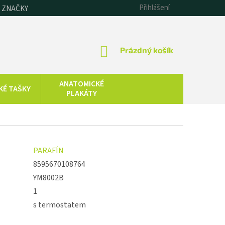
Přihlášení
 ZNAČKY
NÁKUPNÍ
Prázdný košík
KOŠÍK
ANATOMICKÉ
KÉ TAŠKY
PLAKÁTY
CHLADOVÁ
SAUNOVÁNÍ
TERAPIE
KOLOIDNÍ
ZDRAVOTNICKÁ
PARAFÍN
STŘÍBRO,
TECHNIKA
ZLATO, ZINEK
8595670108764
YM8002B
1
s termostatem