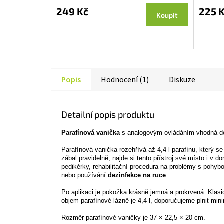
produktu
p
249 Kč
225 
Koupit
je
j
5,0
4
z 5
z
hvězdiček.
h
Popis
Hodnocení (1)
Diskuze
Detailní popis produktu
Parafínová vanička
s analogovým ovládáním vhodná do d
Parafínová vanička rozehřívá až 4,4 l parafínu, který se
zábal pravidelně, najde si tento přístroj své místo i v 
pedikérky, rehabilitační procedura na problémy s pohy
nebo používání
dezinfekce na ruce
.
Po aplikaci je pokožka krásně jemná a prokrvená. Klasi
objem parafínové lázně je 4,4 l, doporučujeme plnit min
Rozměr parafínové vaničky je 37 × 22,5 × 20 cm.