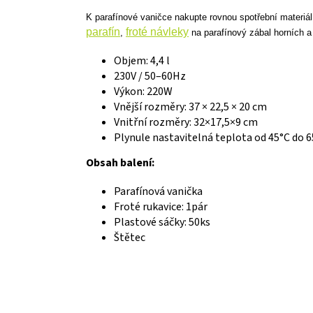
K parafínové vaničce nakupte rovnou spotřební materiál
parafín
froté návleky
,
na parafínový zábal horních a
Objem: 4,4 l
230V / 50–60Hz
Výkon: 220W
Vnější rozměry: 37 × 22,5 × 20 cm
Vnitřní rozměry: 32×17,5×9 cm
Plynule nastavitelná teplota od 45°C do 
Obsah balení:
Parafínová vanička
Froté rukavice: 1pár
Plastové sáčky: 50ks
Štětec