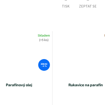
TISK
ZEPTAT SE
Skladem
(>5 ks)
236 Kč
–4 %
Parafínový olej
Rukavice na parafín
růměrné
odnocení