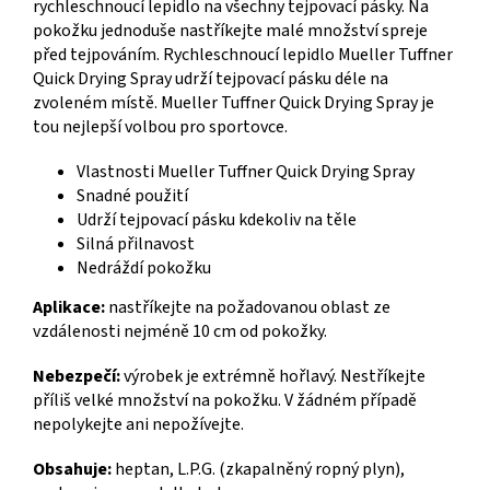
rychleschnoucí lepidlo na všechny tejpovací pásky. Na
pokožku jednoduše nastříkejte malé množství spreje
před tejpováním. Rychleschnoucí lepidlo Mueller Tuffner
Quick Drying Spray udrží tejpovací pásku déle na
zvoleném místě. Mueller Tuffner Quick Drying Spray je
tou nejlepší volbou pro sportovce.
Vlastnosti Mueller Tuffner Quick Drying Spray
Snadné použití
Udrží tejpovací pásku kdekoliv na těle
Silná přilnavost
Nedráždí pokožku
Aplikace:
nastříkejte na požadovanou oblast ze
vzdálenosti nejméně 10 cm od pokožky.
Nebezpečí:
výrobek je extrémně hořlavý. Nestříkejte
příliš velké množství na pokožku. V žádném případě
nepolykejte ani nepožívejte.
Obsahuje:
heptan, L.P.G. (zkapalněný ropný plyn),