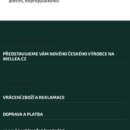
aceton, isopropylalkohol.
Z
á
Novinky a zajímavosti
p
a
PŘEDSTAVUJEME VÁM NOVÉHO ČESKÉHO VÝROBCE NA
t
WELLEA.CZ
í
Vše o nákupu
VRÁCENÍ ZBOŽÍ A REKLAMACE
DOPRAVA A PLATBA