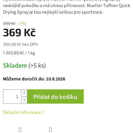
0,0
n
edráždí pokožku a má silnou přilnavost. Mueller Tuffner Quick
z 5
Drying Spray je tou nejlepší volbou pro sportovce.
hvězdiček.
399 Kč
–7 %
369 Kč
304,96 Kč bez DPH
Měrná
1 303,89 Kč / 1 kg
cena:
Skladem
(>5 ks)
Můžeme doručit do:
10.8.2026
Přidat do košíku
Detailní informace