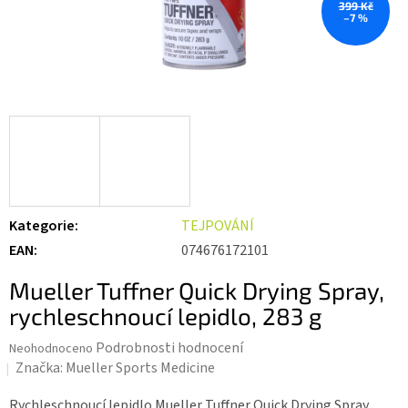
399 Kč
–7 %
Kategorie
:
TEJPOVÁNÍ
EAN
:
074676172101
Mueller Tuffner Quick Drying Spray,
rychleschnoucí lepidlo, 283 g
Průměrné
Podrobnosti hodnocení
Neohodnoceno
hodnocení
Značka:
Mueller Sports Medicine
produktu
je
Rychleschnoucí lepidlo Mueller Tuffner Quick Drying Spray