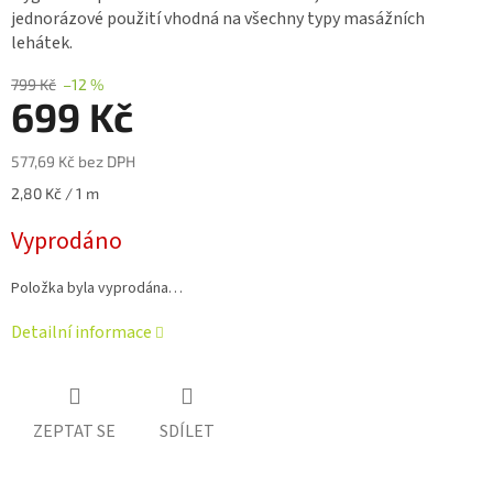
0,0
jednorázové použití vhodná na všechny typy masážních
z 5
lehátek.
hvězdiček.
799 Kč
–12 %
699 Kč
577,69 Kč bez DPH
Měrná
2,80 Kč / 1 m
cena:
Vyprodáno
Položka byla vyprodána…
Detailní informace
ZEPTAT SE
SDÍLET