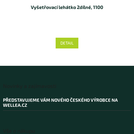
Vyšetřovací lehátko 2dílné, 1100
DETAIL
Z
á
Novinky a zajímavosti
p
a
PŘEDSTAVUJEME VÁM NOVÉHO ČESKÉHO VÝROBCE NA
t
WELLEA.CZ
í
Vše o nákupu