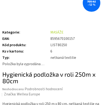
799 Kč
–12 %
Kategorie
:
MASÁŽE
EAN
:
8595670100157
Kód produktu
:
LIST80250
Ks v kartonu
:
6
Typ
:
netkaná textilie
Položka byla vyprodána…
Hygienická podložka v roli 250m x
80cm
Průměrné
Podrobnosti hodnocení
Neohodnoceno
hodnocení
Značka:
Wellea Europe
produktu
je
Hygienická podložka v roli 250 m x 80 cm, netkaná textilie na