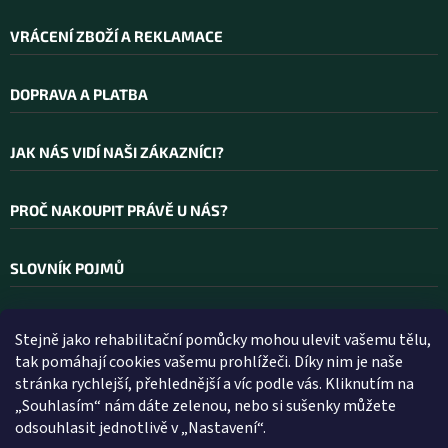
VRÁCENÍ ZBOŽÍ A REKLAMACE
DOPRAVA A PLATBA
JAK NÁS VIDÍ NAŠI ZÁKAZNÍCI?
PROČ NAKOUPIT PRÁVĚ U NÁS?
SLOVNÍK POJMŮ
Stejně jako rehabilitační pomůcky mohou ulevit vašemu tělu,
Kontakt
tak pomáhají cookies vašemu prohlížeči. Díky nim je naše
stránka rychlejší, přehlednější a víc podle vás. Kliknutím na
INFO
@
WELLEA.CZ
„Souhlasím“ nám dáte zelenou, nebo si sušenky můžete
odsouhlasit jednotlivě v „Nastavení“.
800 200 900