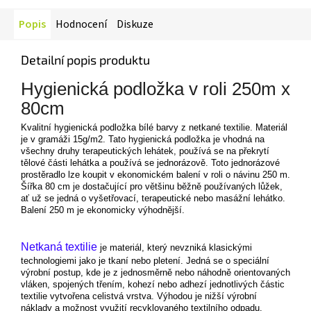
Popis
Hodnocení
Diskuze
Detailní popis produktu
Hygienická podložka v roli 250m x
80cm
Kvalitní hygienická podložka bílé barvy z netkané textilie. Materiál
je v gramáži 15g/m2. Tato hygienická podložka je vhodná na
všechny druhy terapeutických lehátek, používá se na překrytí
tělové části lehátka a používá se jednorázově. Toto jednorázové
prostěradlo lze koupit v ekonomickém balení v roli o návinu 250 m.
Šířka 80 cm je dostačující pro většinu běžně používaných lůžek,
ať už se jedná o vyšetřovací, terapeutické nebo masážní lehátko.
Balení 250 m je ekonomicky výhodnější.
Netkaná textilie
je materiál, který nevzniká klasickými
technologiemi jako je tkaní nebo pletení. Jedná se o speciální
výrobní postup, kde je z jednosměrně nebo náhodně orientovaných
vláken, spojených třením, kohezí nebo adhezí jednotlivých částic
textilie vytvořena celistvá vrstva. Výhodou je nižší výrobní
náklady a možnost využití recyklovaného textilního odpadu.