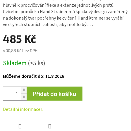
0,0
hlavně k procvičování flexe a extenze jednotlivých prstů.
z 5
Cvičební pomůcka Hand Xtrainer má špičkový design zaměřený
hvězdiček.
na dokonalý tvar potřebný ke cvičení. Hand Xtrainer se vyrábí
ve čtyřech stupních tuhosti, aby mohlo být…
485 Kč
400,83 Kč bez DPH
Měrná
Skladem
(>5 ks)
cena:
Můžeme doručit do:
11.8.2026
Přidat do košíku
Detailní informace