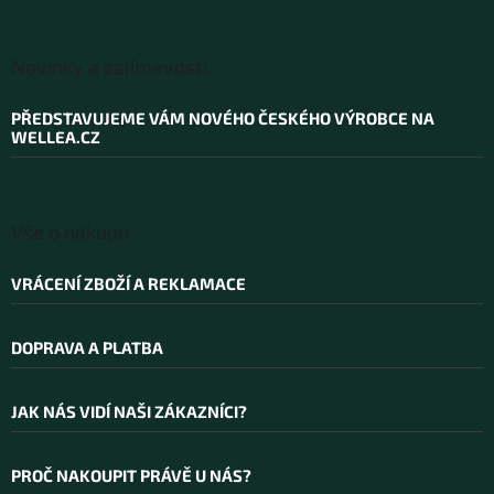
Z
á
Novinky a zajímavosti
p
a
PŘEDSTAVUJEME VÁM NOVÉHO ČESKÉHO VÝROBCE NA
t
WELLEA.CZ
í
Vše o nákupu
VRÁCENÍ ZBOŽÍ A REKLAMACE
DOPRAVA A PLATBA
JAK NÁS VIDÍ NAŠI ZÁKAZNÍCI?
PROČ NAKOUPIT PRÁVĚ U NÁS?