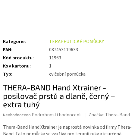
Kategorie
:
TERAPEUTICKÉ POMŮCKY
EAN
:
087453119633
Kód produktu
:
11963
Ks v kartonu
:
1
Typ
:
cvičební pomůcka
THERA-BAND Hand Xtrainer -
posilovač prstů a dlaně, černý –
extra tuhý
Průměrné
Podrobnosti hodnocení
Značka:
Thera-Band
Neohodnoceno
hodnocení
produktu
Thera-Band Hand Xtrainer je naprostá novinka od firmy Thera-
je
Band. Tato pomůcka se využívá pro terapii ruky a je určená