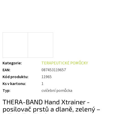
Kategorie
:
TERAPEUTICKÉ POMŮCKY
EAN
:
087453119657
Kód produktu
:
11965
Ks v kartonu
:
1
Typ
:
cvičební pomůcka
THERA-BAND Hand Xtrainer -
posilovač prstů a dlaně, zelený –