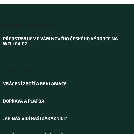
Z
á
Novinky a zajímavosti
p
a
PŘEDSTAVUJEME VÁM NOVÉHO ČESKÉHO VÝROBCE NA
t
WELLEA.CZ
í
Vše o nákupu
VRÁCENÍ ZBOŽÍ A REKLAMACE
DOPRAVA A PLATBA
JAK NÁS VIDÍ NAŠI ZÁKAZNÍCI?