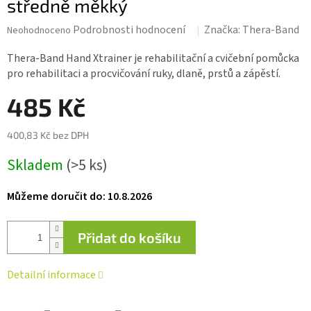
středně měkký
Průměrné
Podrobnosti hodnocení
Značka:
Thera-Band
Neohodnoceno
hodnocení
produktu
Thera-Band Hand Xtrainer je rehabilitační a cvičební pomůcka
je
pro rehabilitaci a procvičování ruky, dlaně, prstů a zápěstí.
0,0
z 5
485 Kč
hvězdiček.
400,83 Kč bez DPH
Měrná
Skladem
(>5 ks)
cena:
Můžeme doručit do:
10.8.2026
Přidat do košíku
Detailní informace