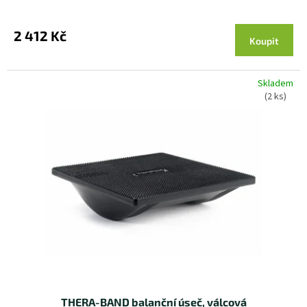
2 412 Kč
Koupit
Skladem
(2 ks)
THERA-BAND balanční úseč, válcová