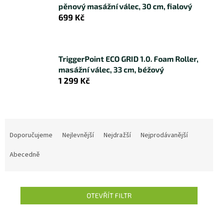
pěnový masážní válec, 30 cm, fialový
699 Kč
TriggerPoint ECO GRID 1.0. Foam Roller,
masážní válec, 33 cm, béžový
1 299 Kč
Ř
a
Doporučujeme
Nejlevnější
Nejdražší
Nejprodávanější
z
e
Abecedně
n
í
p
OTEVŘÍT FILTR
r
o