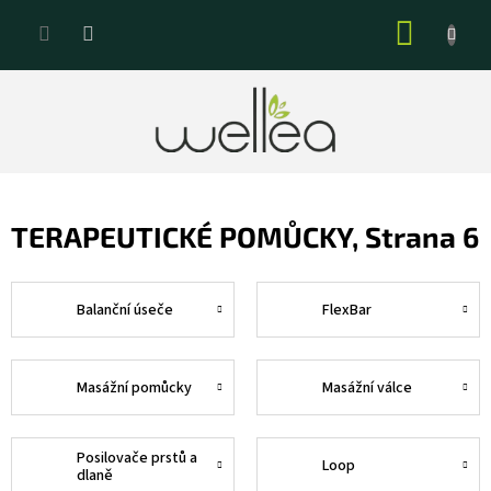
Přejít
NÁKUP
na
KOŠÍK
obsah
TERAPEUTICKÉ POMŮCKY
, Strana 6
Balanční úseče
FlexBar
Masážní pomůcky
Masážní válce
Posilovače prstů a
Loop
dlaně