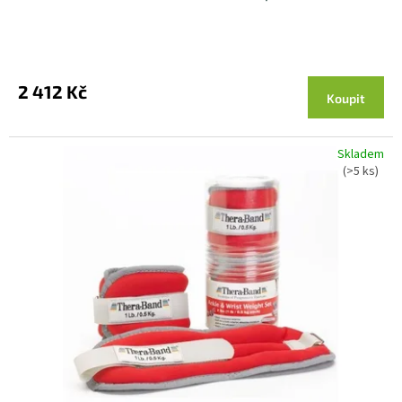
2 412 Kč
Koupit
Skladem
(>5 ks)