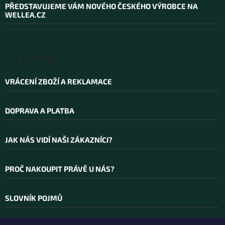
a
PŘEDSTAVUJEME VÁM NOVÉHO ČESKÉHO VÝROBCE NA
v
t
WELLEA.CZ
k
í
y
v
ý
p
Vše o nákupu
i
s
VRÁCENÍ ZBOŽÍ A REKLAMACE
u
DOPRAVA A PLATBA
JAK NÁS VIDÍ NAŠI ZÁKAZNÍCI?
PROČ NAKOUPIT PRÁVĚ U NÁS?
SLOVNÍK POJMŮ