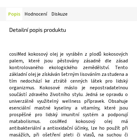
Popis
Hodnocení
Diskuze
Detailní popis produktu
cosiMed kokosový olej je vyráběn z plodů kokosových
palem, které jsou pěstovány zásadně dle zásad
kontrolovaného ekologického zemědělství. Tento
základní olej je získáván šetrným lisováním za studena a
tím nedochází ke ztrátě cenných látek pro lidský
organizmus. Kokosové máslo je nepostradatelnou
součástí zdravého životního stylu. Jedná se opravdu o
univerzálně využitelný wellness přípravek. Obsahuje
esenciální mastné kyseliny a vitamíny, které jsou
prospěšné pro lidský imunitní systém a podporují
matabolismus. cosiMed kokosový olej má
antibakteriální a antioxidační účinky, lze ho použít při
masážích, při ošetření pleti či vlasů, na suchou či