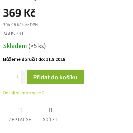
0,0
z 5
369 Kč
hvězdiček.
304,96 Kč bez DPH
Měrná
738 Kč / 1 l
cena:
Skladem
(>5 ks)
Můžeme doručit do:
11.8.2026
Přidat do košíku
Detailní informace
ZEPTAT SE
SDÍLET