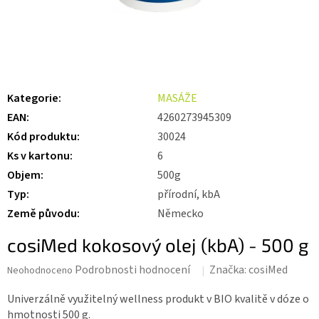
Kategorie
:
MASÁŽE
EAN
:
4260273945309
Kód produktu
:
30024
Ks v kartonu
:
6
Objem
:
500g
Typ
:
přírodní, kbA
Země původu
:
Německo
cosiMed kokosový olej (kbA) - 500 g
Průměrné
Podrobnosti hodnocení
Značka:
cosiMed
Neohodnoceno
hodnocení
produktu
Univerzálně využitelný wellness produkt v BIO kvalitě v dóze o
je
hmotnosti 500 g.