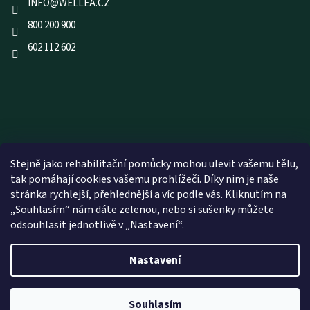
INFO
@
WELLEA.CZ
800 200 900
602 112 602
Stejně jako rehabilitační pomůcky mohou ulevit vašemu tělu,
tak pomáhají cookies vašemu prohlížeči. Díky nim je naše
stránka rychlejší, přehlednější a víc podle vás. Kliknutím na
„Souhlasím“ nám dáte zelenou, nebo si sušenky můžete
odsouhlasit jednotlivě v „Nastavení“.
Nastavení
Vytvořil Shoptet
Souhlasím