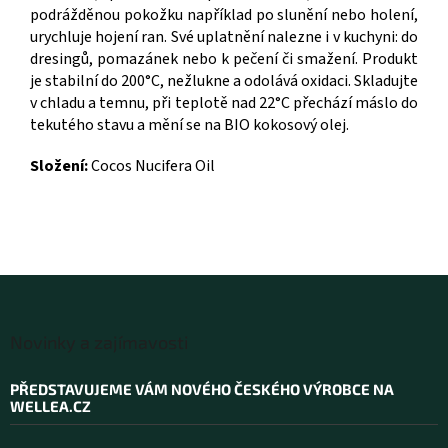
podrážděnou pokožku například po slunění nebo holení,
urychluje hojení ran. Své uplatnění nalezne i v kuchyni: do
dresingů, pomazánek nebo k pečení či smažení. Produkt
je stabilní do 200°C, nežlukne a odolává oxidaci. Skladujte
v chladu a temnu, při teplotě nad 22°C přechází máslo do
tekutého stavu a mění se na BIO kokosový olej.
Složení:
Cocos Nucifera Oil
Z
á
Novinky a zajímavosti
p
a
PŘEDSTAVUJEME VÁM NOVÉHO ČESKÉHO VÝROBCE NA
t
WELLEA.CZ
í