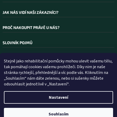
JAK NÁS VIDÍ NAŠI ZÁKAZNÍCI?
PROČ NAKOUPIT PRÁVĚ U NÁS?
SLOVNÍK POJMŮ
Stejně jako rehabilitační pomůcky mohou ulevit vašemu tělu,
Kontakt
tak pomáhají cookies vašemu prohlížeči. Díky nim je naše
stránka rychlejší, přehlednější a víc podle vás. Kliknutím na
INFO
@
WELLEA.CZ
„Souhlasím“ nám dáte zelenou, nebo si sušenky můžete
odsouhlasit jednotlivě v „Nastavení“.
800 200 900
602 112 602
Nastavení
Vytvořil Shoptet
Souhlasím