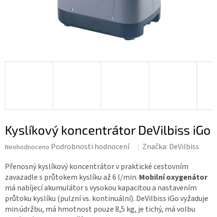
Kyslíkový koncentrátor DeVilbiss iGo
Průměrné
Podrobnosti hodnocení
Značka:
DeVilbiss
Neohodnoceno
hodnocení
produktu
Přenosný kyslíkový koncentrátor v praktické cestovním
je
zavazadle s průtokem kyslíku až 6 l/min.
Mobilní oxygenátor
0,0
má nabíjecí akumulátor s vysokou kapacitou a nastavením
z 5
průtoku kyslíku (pulzní vs. kontinuální). DeVilbiss iGo vyžaduje
hvězdiček.
min.údržbu, má hmotnost pouze 8,5 kg, je tichý, má volbu