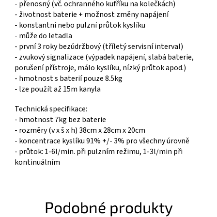
- přenosný (vč. ochranného kufříku na kolečkách)
- životnost baterie + možnost změny napájení
- konstantní nebo pulzní průtok kyslíku
- může do letadla
- první 3 roky bezúdržbový (tříletý servisní interval)
- zvukový signalizace (výpadek napájení, slabá baterie,
porušení přístroje, málo kyslíku, nízký průtok apod.)
- hmotnost s baterií pouze 8.5kg
- lze použít až 15m kanyla
Technická specifikace:
- hmotnost 7kg bez baterie
- rozměry (v x š x h) 38cm x 28cm x 20cm
- koncentrace kyslíku 91% +/- 3% pro všechny úrovně
- průtok: 1-6l/min. při pulzním režimu, 1-3l/min při
kontinuálním
Podobné produkty