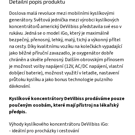
Detailní popis produktu
Doslova malá revoluce mezi mobilními kyslíkovými
generátory. Světová jednička mezi výrobci kyslíkových
koncentrátorů americký DeVilbiss představila své eso v
rukávu. Jedná se o model iGo, který je maximálně
bezpečný, přenosný, lehký, malý, tichý a výkonný přítel
na cesty. Díky kvalitnímu vozíku na kolečkách vypadající
jako běžné příruční zavazadlo, je oxygenátor dobře
chráněn a skvěle přenosný. Dalším obrovským přínosem
je možnost volby napájení (12V, AC/DC napájení, vlastní
dobíjecí baterie), možnost využití v letadle, nastavení
průtoku kyslíku a jako bonus technologie pulzního
dávkování.
Kyslíkové koncentrátory DeVilbiss prodáváme pouze
poučeným osobám, které mají přístroj na lékařský
předpis.
Výhody kyslíkového koncentrátoru DeVilbiss iGo:
- ideální pro procházky i cestování