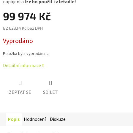
napájení a
lze ho použít i v letadle!
99 974 Kč
82 623,14 Kč bez DPH
Měrná
Vyprodáno
cena:
Položka byla vyprodána…
Detailní informace
ZEPTAT SE
SDÍLET
Popis
Hodnocení
Diskuze