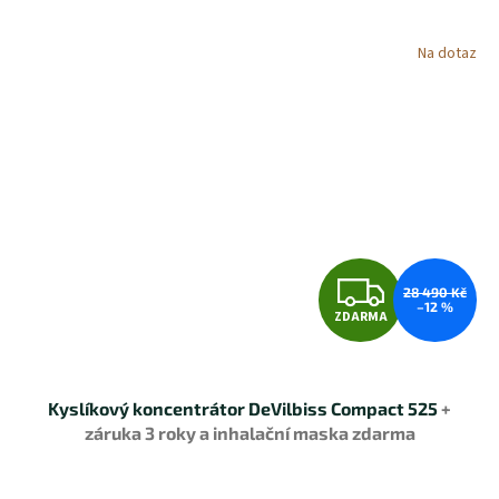
Na dotaz
Z
28 490 Kč
–12 %
ZDARMA
D
A
Kyslíkový koncentrátor DeVilbiss Compact 525
+
R
záruka 3 roky a inhalační maska zdarma
M
Průměrné