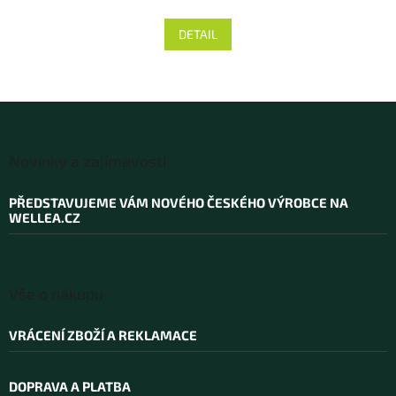
hodnocení
A
produktu
DETAIL
je
5,0
z 5
hvězdiček.
Z
á
Novinky a zajímavosti
p
a
PŘEDSTAVUJEME VÁM NOVÉHO ČESKÉHO VÝROBCE NA
t
WELLEA.CZ
í
Vše o nákupu
VRÁCENÍ ZBOŽÍ A REKLAMACE
DOPRAVA A PLATBA