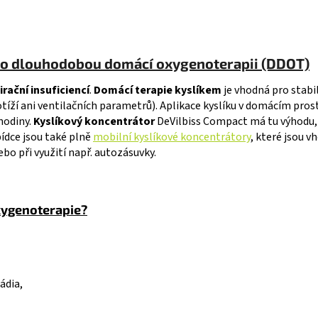
ro dlouhodobou domácí oxygenoterapii (DDOT)
rační insuficiencí
.
Domácí terapie kyslíkem
je vhodná pro stabi
otíží ani ventilačních parametrů). Aplikace kyslíku v domácím pros
hodiny.
Kyslíkový koncentrátor
DeVilbiss Compact má tu výhodu, ž
ídce jsou také plně
mobilní kyslíkové koncentrátory
, které jsou 
o při využití např. autozásuvky.
xygenoterapie?
ádia,