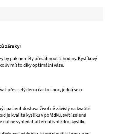
ců záruky!
uzy by pak neměly přesáhnout 2 hodiny. Kyslíkový
koliv místo díky optimální váze.
vat přes celý den a často i noc, jedná se o
t pacient doslova životně závislý na kvalitě
d je kvalita kyslíku v pořádku, svítí zelená
je nutné vyhledat alternativní zdroj kyslíku.
 zvlhčovací nádobku, která slouží k tomu, aby