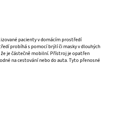
lizované pacienty v domácím prostředí
tředí probíhá s pomocí brýlí či masky v dlouhých
e je částečně mobilní. Přístroj je opatřen
vhodné na cestování nebo do auta. Tyto přenosné