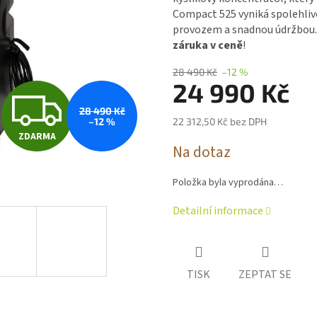
5,0
Compact 525 vyniká spolehliv
z 5
provozem a snadnou údržbou. 
hvězdiček.
záruka v ceně
!
28 490 Kč
–12 %
24 990 Kč
Z
28 490 Kč
–12 %
22 312,50 Kč bez DPH
ZDARMA
D
Měrná
Na dotaz
cena:
Položka byla vyprodána…
A
Detailní informace
R
TISK
ZEPTAT SE
M