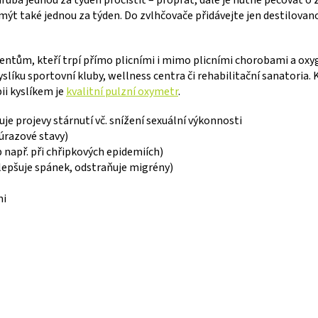
ymýt také jednou za týden. Do zvlhčovače přidávejte jen destilovan
ntům, kteří trpí přímo plicními i mimo plicními chorobami a oxyg
líku sportovní kluby, wellness centra či rehabilitační sanatoria. K
ii kyslíkem je
kvalitní pulzní oxymetr
.
je projevy stárnutí vč. snížení sexuální výkonnosti
oúrazové stavy)
 např. při chřipkových epidemiích)
zlepšuje spánek, odstraňuje migrény)
mi