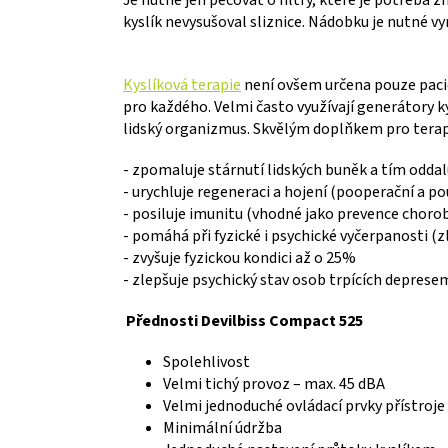
kyslík nevysušoval sliznice. Nádobku je nutné v
Kyslíková terapie
není ovšem určena pouze pacie
pro každého. Velmi často využívají generátory kys
lidský organizmus. Skvělým doplňkem pro terap
- zpomaluje stárnutí lidských buněk a tím oddalu
- urychluje regeneraci a hojení (pooperační a p
- posiluje imunitu (vhodné jako prevence chorob
- pomáhá při fyzické i psychické vyčerpanosti (
- zvyšuje fyzickou kondici až o 25%
- zlepšuje psychický stav osob trpících deprese
Přednosti Devilbiss Compact 525
Spolehlivost
Velmi tichý provoz – max. 45 dBA
Velmi jednoduché ovládací prvky přístroje
Minimální údržba