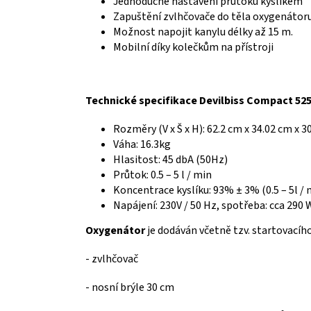
Jednoduché nastavení průtoku kyslíkem
Zapuštění zvlhčovače do těla oxygenátoru
Možnost napojit kanylu délky až 15 m.
Mobilní díky kolečkům na přístroji
Technické specifikace Devilbiss Compact 52
Rozměry (V x Š x H): 62.2 cm x 34.02 cm x 3
Váha: 16.3kg
Hlasitost: 45 dbA (50Hz)
Průtok: 0.5 – 5 l / min
Koncentrace kyslíku: 93% ± 3% (0.5 – 5l /
Napájení: 230V / 50 Hz, spotřeba: cca 290 W 
Oxygenátor
je dodáván včetně tzv. startovacíh
- zvlhčovač
- nosní brýle 30 cm