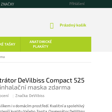
Přihlášení
 ZNAČKY
NÁKUPNÍ
Prázdný košík
KOŠÍK
ANATOMICKÉ
KÉ TAŠKY
PLAKÁTY
CHLADOVÁ
arma
SAUNOVÁNÍ
TERAPIE
KOLOIDNÍ
ZDRAVOTNICKÁ
STŘÍBRO,
TECHNIKA
trátor DeVilbiss Compact 525
ZLATO, ZINEK
a inhalační maska zdarma
ocení
Značka:
DeVilbiss
líkem i v domácím prostředí. Kvalitní a spolehlivý
 zlepší kvalitu Vašeho života. Oxygenátor
DeVilbiss