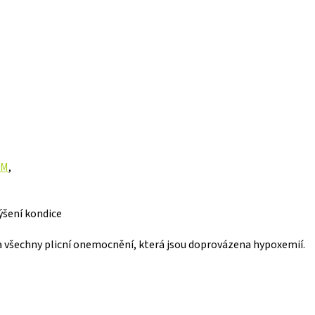
IM
,
ýšení kondice
a všechny plicní onemocnění, která jsou doprovázena hypoxemií.