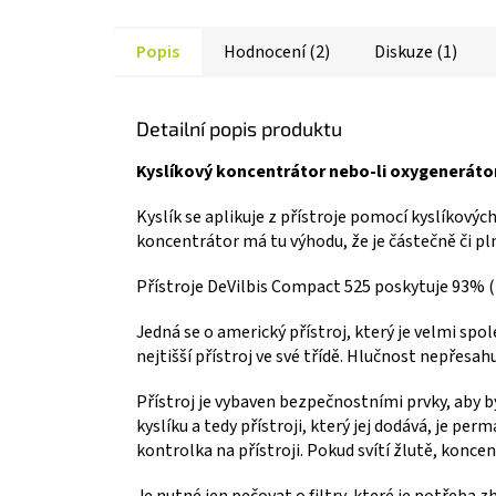
Popis
Hodnocení (2)
Diskuze (1)
Detailní popis produktu
Kyslíkový koncentrátor nebo-li oxygenerátor
Kyslík se aplikuje z přístroje pomocí kyslíkový
koncentrátor má tu výhodu, že je částečně či pl
Přístroje DeVilbis Compact 525 poskytuje 93% (+
Jedná se o americký přístroj, který je velmi spol
nejtišší přístroj ve své třídě. Hlučnost nepřesah
Přístroj je vybaven bezpečnostními prvky, aby 
kyslíku a tedy přístroji, který jej dodává, je pe
kontrolka na přístroji. Pokud svítí žlutě, koncen
Je nutné jen pečovat o filtry, které je potřeba 