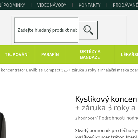
Í PODMÍNKY
VIDEONÁVODY
KONTAKTY
PRODÁVANÉ
HLEDAT
ORTÉZY A
TEJPOVÁNÍ
PARAFÍN
LÉKAŘS
BANDÁŽE
ERAPEUTICKÉ
SPORT A
RAŠELINOVÉ
ý koncentrátor DeVilbiss Compact 525
+ záruka 3 roky a inhalační maska zd
POMŮCKY
FITNESS
VÝROBKY
HYGIENA A
KONOPNÉ
PRODUKTY Z
DOPLŇKY
PRODUKTY
MRTVÉHO MOŘE
Kyslíkový koncen
+ záruka 3 roky 
Průměrné
Podrobnosti hodn
2 hodnocení
hodnocení
produktu
Skvělý pomocník pro léčbu kys
je
kyslíkový koncentrátor, který