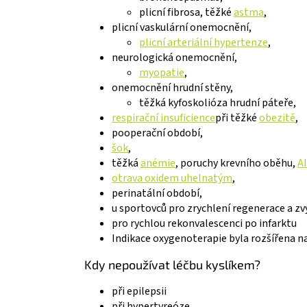
plicní fibrosa, těžké
astma
,
plicní vaskulární onemocnění,
plicní arteriální hypertenze
,
neurologická onemocnění,
myopatie
,
onemocnění hrudní stěny,
těžká kyfoskolióza hrudní páteře,
respirační insuficience
při těžké
obezitě
,
pooperační období,
šok
,
těžká
anémie
, poruchy krevního oběhu,
A
otrava oxidem uhelnatým
,
perinatální období,
u sportovců pro zrychlení regenerace a zv
pro rychlou rekonvalescenci po infarktu
Indikace oxygenoterapie byla rozšířena n
Kdy nepoužívat léčbu kyslíkem?
při epilepsii
při hypertyreóze