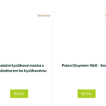
A
Na dotaz
alační kyslíková maska s
Pulzní Oxymetr HbO - Sm
lizátorem ke kyslíkovému
koncentrátoru
DETAIL
DETAIL