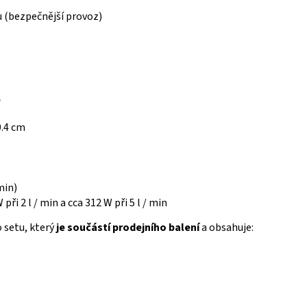
 (bezpečnější provoz)
5
0.4 cm
 min)
při 2 l / min a cca 312 W při 5 l / min
o setu, který
je součástí prodejního balení
a obsahuje: