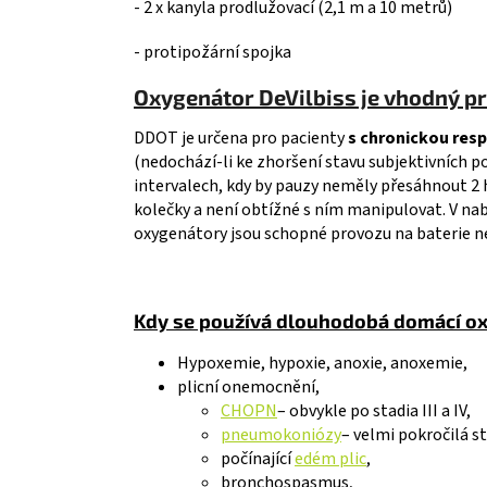
- 2 x kanyla prodlužovací (2,1 m a 10 metrů)
- protipožární spojka
Oxygenátor DeVilbiss je vhodný p
DDOT je určena pro pacienty
s chronickou respi
(nedochází-li ke zhoršení stavu subjektivních p
intervalech, kdy by pauzy neměly přesáhnout 2 
kolečky a není obtížné s ním manipulovat. V nab
oxygenátory jsou schopné provozu na baterie neb
Kdy se používá dlouhodobá domácí o
Hypoxemie, hypoxie, anoxie, anoxemie,
plicní onemocnění,
CHOPN
– obvykle po stadia III a IV,
pneumokoniózy
– velmi pokročilá st
počínající
edém plic
,
bronchospasmus,