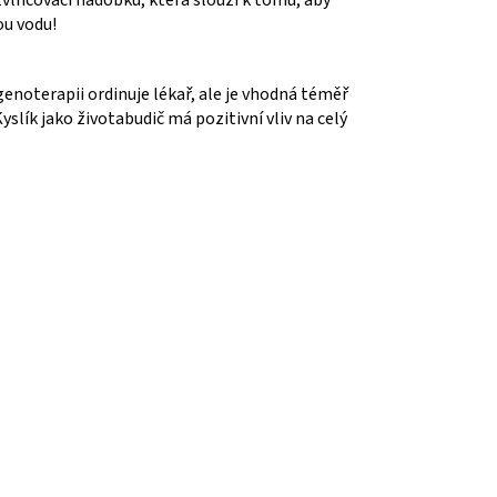
ou vodu!
enoterapii ordinuje lékař, ale je vhodná téměř
yslík jako životabudič má pozitivní vliv na celý