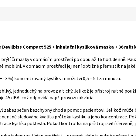
 Devilbiss Compact 525 + inhalační kyslíková maska + 36 měsí
ch brýlí či masky v domácím prostředí po dobu až 16 hod. denně. Pa
ně mobilní. V domácím prostředí jej není obtížné přemístit na jaké
- 3%) koncentrovaný kyslík v množství 0,5 – 5 l za minutu.
ehlivý, jednoduchý na provoz a tichý. Jelikož je přístroj nutné použí
uje 45 dBA, což odpovídá např. provozu akvária.
byl zabezpečen bezchybný chod a pomoc pacientovi. Jelikož může bý
rmanentně sledována kvalita průtoku kyslíku a jeho koncentrace. Poku
trace kyslíku poklesla. Pokud kontrolka na přístroji svítí červeně, 
zhruba jednou za týden pročistit – proprat, dále je nutné pečovat o