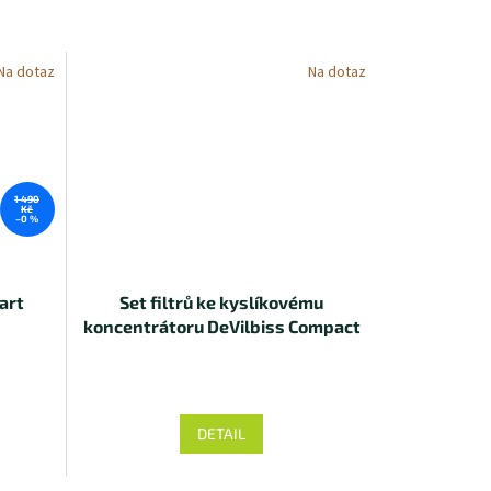
Na dotaz
Na dotaz
1 490
Kč
–0 %
art
Set filtrů ke kyslíkovému
koncentrátoru DeVilbiss Compact
525
DETAIL