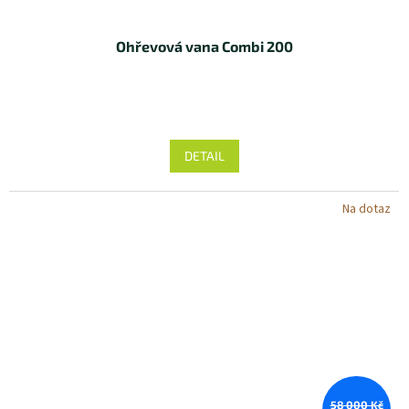
Ohřevová vana Combi 200
Průměrné
hodnocení
produktu
DETAIL
je
5,0
z 5
Na dotaz
hvězdiček.
58 000 Kč