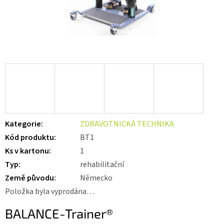
Kategorie
:
ZDRAVOTNICKÁ TECHNIKA
Kód produktu
:
BT1
Ks v kartonu
:
1
Typ
:
rehabilitační
Země původu
:
Německo
Položka byla vyprodána…
BALANCE-Trainer®