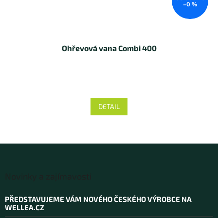
–0 %
Ohřevová vana Combi 400
DETAIL
Z
á
Novinky a zajímavosti
p
a
PŘEDSTAVUJEME VÁM NOVÉHO ČESKÉHO VÝROBCE NA
t
WELLEA.CZ
í