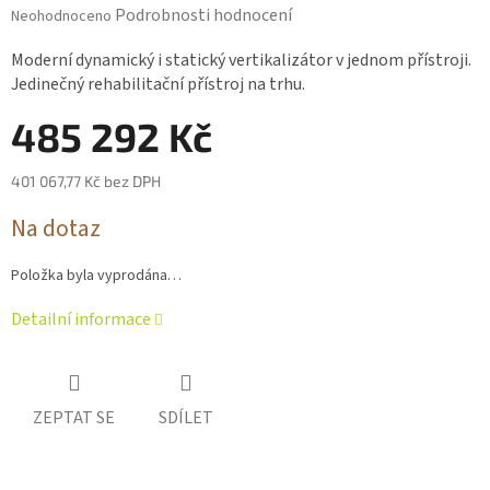
Průměrné
Podrobnosti hodnocení
Neohodnoceno
hodnocení
produktu
Moderní dynamický i statický vertikalizátor v jednom přístroji.
je
Jedinečný rehabilitační přístroj na trhu.
0,0
z 5
485 292 Kč
hvězdiček.
401 067,77 Kč bez DPH
Měrná
Na dotaz
cena:
Položka byla vyprodána…
Detailní informace
ZEPTAT SE
SDÍLET