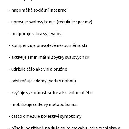
- napomáhá sociální integraci
- upravuje svalový tonus (redukuje spasmy)
- podporuje sílu a vytrvalost
- kompenzuje pravolevé nesouměrnosti
- aktivuje i minimální zbytky svalových sil
- udržuje tělo aktivní a pružné
- odstraňuje edémy (vodu v nohou)
- zvyšuje výkonnost srdce a krevního oběhu
- mobilizuje celkový metabolismus
- často omezuje bolestivé symptomy
- působí pozitivně na duševní rovnováhu, zdravotní stav a