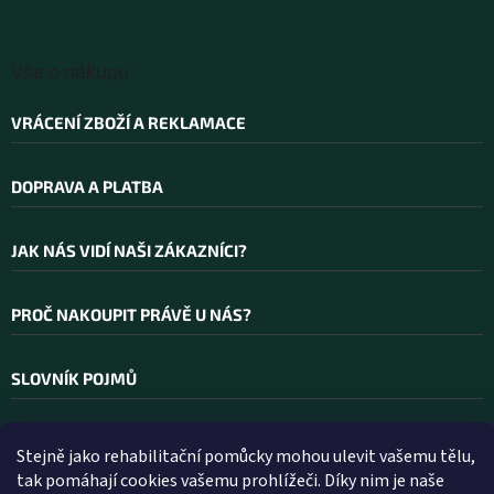
Vše o nákupu
VRÁCENÍ ZBOŽÍ A REKLAMACE
DOPRAVA A PLATBA
JAK NÁS VIDÍ NAŠI ZÁKAZNÍCI?
PROČ NAKOUPIT PRÁVĚ U NÁS?
SLOVNÍK POJMŮ
Stejně jako rehabilitační pomůcky mohou ulevit vašemu tělu,
Kontakt
tak pomáhají cookies vašemu prohlížeči. Díky nim je naše