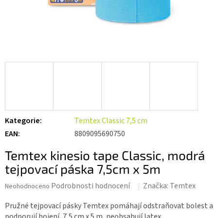
Kategorie
:
Temtex Classic 7,5 cm
EAN
:
8809095690750
Temtex kinesio tape Classic, modrá
tejpovací páska 7,5cm x 5m
Průměrné
Podrobnosti hodnocení
Značka:
Temtex
Neohodnoceno
hodnocení
produktu
Pružné tejpovací pásky Temtex pomáhají odstraňovat bolest a
je
podporují hojení, 7,5 cm x 5 m, neobsahují latex.