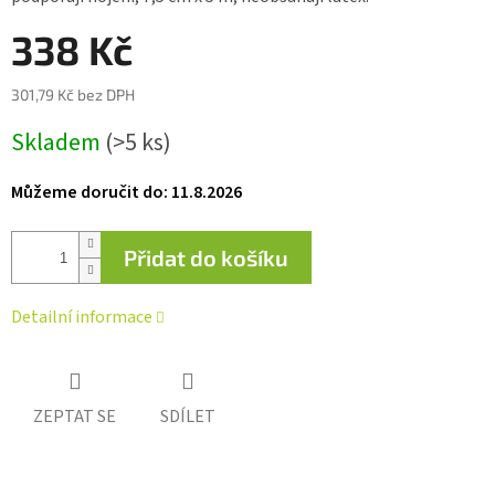
0,0
z 5
338 Kč
hvězdiček.
301,79 Kč bez DPH
Měrná
Skladem
(>5 ks)
cena:
Můžeme doručit do:
11.8.2026
Přidat do košíku
Detailní informace
ZEPTAT SE
SDÍLET