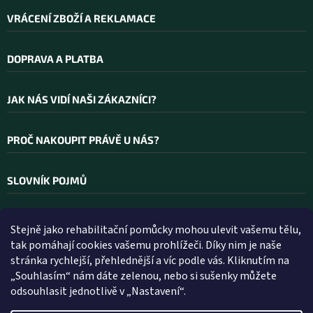
VRÁCENÍ ZBOŽÍ A REKLAMACE
DOPRAVA A PLATBA
JAK NÁS VIDÍ NAŠI ZÁKAZNÍCI?
PROČ NAKOUPIT PRÁVĚ U NÁS?
SLOVNÍK POJMŮ
Stejně jako rehabilitační pomůcky mohou ulevit vašemu tělu,
Kontakt
tak pomáhají cookies vašemu prohlížeči. Díky nim je naše
stránka rychlejší, přehlednější a víc podle vás. Kliknutím na
INFO
@
WELLEA.CZ
„Souhlasím“ nám dáte zelenou, nebo si sušenky můžete
odsouhlasit jednotlivě v „Nastavení“.
800 200 900