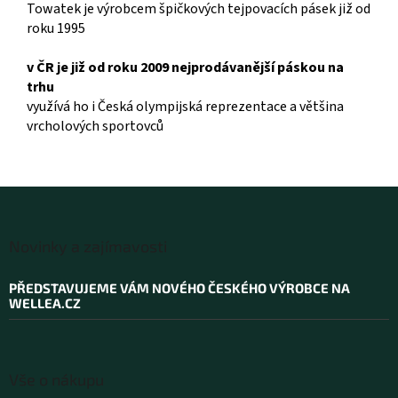
Towatek je výrobcem špičkových tejpovacích pásek již od
roku 1995
v ČR je již od roku 2009 nejprodávanější páskou na
trhu
využívá ho i Česká olympijská reprezentace a většina
vrcholových sportovců
Z
á
Novinky a zajímavosti
p
a
PŘEDSTAVUJEME VÁM NOVÉHO ČESKÉHO VÝROBCE NA
t
WELLEA.CZ
í
Vše o nákupu