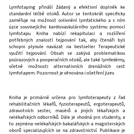
Lymfotaping přináší žádaný a efektivní doplněk ke
standardní léčbě otoků. Autor se tentokrát specificky
zaměřuje na možnost ovlivnění lymfatického a s ním
úzce souvisejícího kardiovaskulárního systému pomocí
lymfotapu. Kniha nabízí rekapitulaci a rozšíření
potřebných znalostí tejpování tak, aby čtenáři byli
schopni plynule navázat na bestseller Terapeutické
využití tejpování. Obsah se zabývá problematikou
poúrazových a pooperačních otoků, ale také lymfedémy,
včetně možnosti alternativních drenážních cest
lymfotapem. Pozornost je věnována i ošetření jizev.
Kniha je primárně určena pro lymfoterapeuty z řad
rehabilitačních lékařů, fyzioterapeutů, ergoterapeutů,
zdravotních sester, masérů a jiných lékařských a
nelékařských odborníků. Dále je vhodná pro studenty, a
to zejména nelékařských bakalářských a magisterských
oborů specializujících se na zdravotnictví. Publikace je