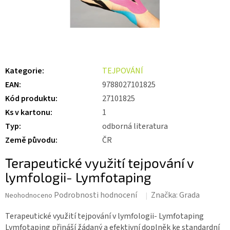
Kategorie
:
TEJPOVÁNÍ
EAN
:
9788027101825
Kód produktu
:
27101825
Ks v kartonu
:
1
Typ
:
odborná literatura
Země původu
:
ČR
Terapeutické využití tejpování v
lymfologii- Lymfotaping
Průměrné
Podrobnosti hodnocení
Značka:
Grada
Neohodnoceno
hodnocení
produktu
Terapeutické využití tejpování v lymfologii- Lymfotaping
je
Lymfotaping přináší žádaný a efektivní doplněk ke standardní