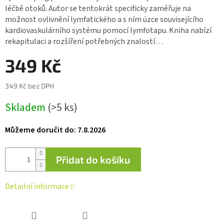
0,0
léčbě otoků. Autor se tentokrát specificky zaměřuje na
z 5
možnost ovlivnění lymfatického a s ním úzce souvisejícího
hvězdiček.
kardiovaskulárního systému pomocí lymfotapu. Kniha nabízí
rekapitulaci a rozšíření potřebných znalostí…
349 Kč
349 Kč bez DPH
Měrná
Skladem
(>5 ks)
cena:
Můžeme doručit do:
7.8.2026
Přidat do košíku
Detailní informace