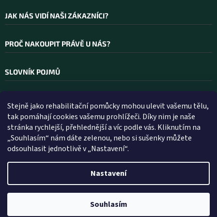
JAK NÁS VIDÍ NAŠI ZÁKAZNÍCI?
PROČ NAKOUPIT PRÁVĚ U NÁS?
SLOVNÍK POJMŮ
Stejně jako rehabilitační pomůcky mohou ulevit vašemu tělu,
Kontakt
tak pomáhají cookies vašemu prohlížeči. Díky nim je naše
stránka rychlejší, přehlednější a víc podle vás. Kliknutím na
INFO
@
WELLEA.CZ
„Souhlasím“ nám dáte zelenou, nebo si sušenky můžete
odsouhlasit jednotlivě v „Nastavení“.
800 200 900
602 112 602
Nastavení
Vytvořil Shoptet
Souhlasím