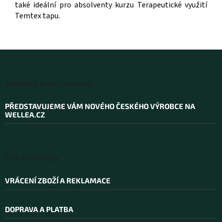
také ideální pro absolventy kurzu Terapeutické využití
Temtex tapu.
Z
á
Novinky a zajímavosti
p
a
PŘEDSTAVUJEME VÁM NOVÉHO ČESKÉHO VÝROBCE NA
t
WELLEA.CZ
í
Vše o nákupu
VRÁCENÍ ZBOŽÍ A REKLAMACE
DOPRAVA A PLATBA