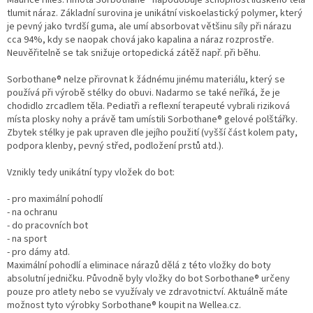
Maurice Hiles. Hmota Sorbothane® napodobuje schopnost lidského těla
tlumit náraz. Základní surovina je unikátní viskoelastický polymer, který
je pevný jako tvrdší guma, ale umí absorbovat většinu síly při nárazu
cca 94%, kdy se naopak chová jako kapalina a náraz rozprostře.
Neuvěřitelně se tak snižuje ortopedická zátěž např. při běhu.
Sorbothane® nelze přirovnat k žádnému jinému materiálu, který se
používá při výrobě stélky do obuvi. Nadarmo se také neříká, že je
chodidlo zrcadlem těla. Pediatři a reflexní terapeuté vybrali riziková
místa plosky nohy a právě tam umístili Sorbothane® gelové polštářky.
Zbytek stélky je pak upraven dle jejího použití (vyšší část kolem paty,
podpora klenby, pevný střed, podložení prstů atd.).
Vznikly tedy unikátní typy vložek do bot:
- pro maximální pohodlí
- na ochranu
- do pracovních bot
- na sport
- pro dámy atd.
Maximální pohodlí a eliminace nárazů dělá z této vložky do boty
absolutní jedničku. Původně byly vložky do bot Sorbothane® určeny
pouze pro atlety nebo se využívaly ve zdravotnictví. Aktuálně máte
možnost tyto výrobky Sorbothane® koupit na Wellea.cz.