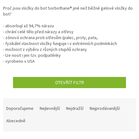
Proč jsou vložky do bot Sorbothane® jiné než běžné gelové vložky do
bot?
- absorbují až 94,7% nárazu
- chrání celé tělo před nárazy a otřesy
- zónová ochrana proti otřesům (palec, prsty, pata,
- fyzikální vlastnost vložky funguje i v extrémních podmínkách
- možnost z výběru z různých stupňů ochrany
- lze nosit i jen tzv. podpatěnky
- vyrobeno v USA
OTEVŘÍT FILTR
Ř
a
Doporučujeme
Nejlevnější
Nejdražší
Nejprodávanější
z
e
Abecedně
n
í