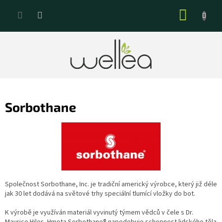
Přejít
NÁKUP
na
KOŠÍK
obsah
Sorbothane
Společnost Sorbothane, Inc. je tradiční americký výrobce, který již déle
jak 30 let dodává na světové trhy speciální tlumící vložky do bot.
K výrobě je využíván materiál vyvinutý týmem vědců v čele s Dr.