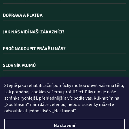
i
s
u
DOPRAVA A PLATBA
JAK NÁS VIDÍ NAŠI ZÁKAZNÍCI?
PROČ NAKOUPIT PRÁVĚ U NÁS?
SLOVNÍK POJMŮ
Stejně jako rehabilitační pomůcky mohou ulevit vašemu tělu,
Kontakt
tak pomáhají cookies vašemu prohlížeči. Díky nim je naše
stránka rychlejší, přehlednější a víc podle vás. Kliknutím na
INFO
@
WELLEA.CZ
„Souhlasím“ nám dáte zelenou, nebo si sušenky můžete
odsouhlasit jednotlivě v „Nastavení“.
800 200 900
602 112 602
Nastavení