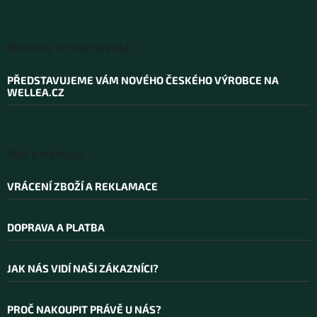
Z
á
Novinky a zajímavosti
p
a
PŘEDSTAVUJEME VÁM NOVÉHO ČESKÉHO VÝROBCE NA
t
WELLEA.CZ
í
Vše o nákupu
VRÁCENÍ ZBOŽÍ A REKLAMACE
DOPRAVA A PLATBA
JAK NÁS VIDÍ NAŠI ZÁKAZNÍCI?
PROČ NAKOUPIT PRÁVĚ U NÁS?