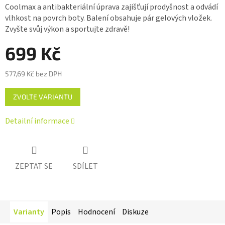
Coolmax a antibakteriální úprava zajišťují prodyšnost a odvádí
hvězdiček.
vlhkost na povrch boty. Balení obsahuje pár gelových vložek.
Zvyšte svůj výkon a sportujte zdravě!
699 Kč
577,69 Kč bez DPH
Měrná
ZVOLTE VARIANTU
cena:
Detailní informace
ZEPTAT SE
SDÍLET
Varianty
Popis
Hodnocení
Diskuze