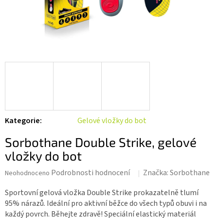
Kategorie
:
Gelové vložky do bot
Sorbothane Double Strike, gelové
vložky do bot
Průměrné
Podrobnosti hodnocení
Značka:
Sorbothane
Neohodnoceno
hodnocení
produktu
Sportovní gelová vložka Double Strike prokazatelně tlumí
je
95% nárazů. Ideální pro aktivní běžce do všech typů obuvi i na
0,0
každý povrch. Běhejte zdravě! Speciální elastický materiál
z 5