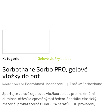
Kategorie
:
Gelové vložky do bot
Sorbothane Sorbo PRO, gelové
vložky do bot
Průměrné
Podrobnosti hodnocení
Značka:
Sorbothane
Neohodnoceno
hodnocení
produktu
Sportujte zdravě s gelovou vložkou do bot pro maximální
je
eliminaci otřesů a zpevněným středem. Speciální elastický
0,0
materiál prokazatelně tlumí 95% nárazů. TOP provedení,
z 5