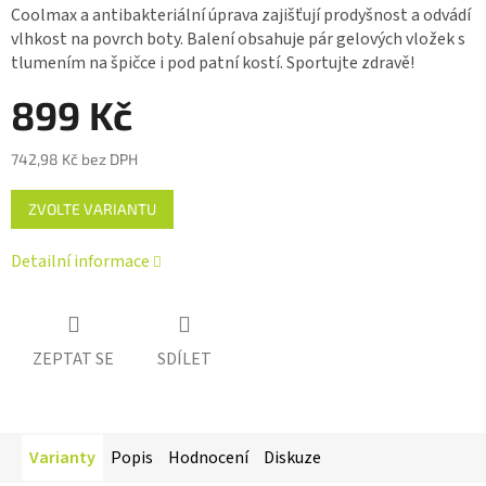
Coolmax a antibakteriální úprava zajišťují prodyšnost a odvádí
hvězdiček.
vlhkost na povrch boty. Balení obsahuje pár gelových vložek s
tlumením na špičce i pod patní kostí. Sportujte zdravě!
899 Kč
742,98 Kč bez DPH
Měrná
ZVOLTE VARIANTU
cena:
Detailní informace
ZEPTAT SE
SDÍLET
Varianty
Popis
Hodnocení
Diskuze