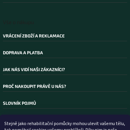
í
Vše o nákupu
VRÁCENÍ ZBOŽÍ A REKLAMACE
DOPRAVA A PLATBA
JAK NÁS VIDÍ NAŠI ZÁKAZNÍCI?
PROČ NAKOUPIT PRÁVĚ U NÁS?
SLOVNÍK POJMŮ
Stejně jako rehabilitační pomůcky mohou ulevit vašemu tělu,
Kontakt