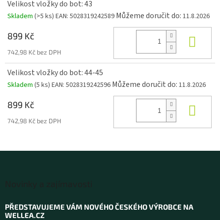
Velikost vložky do bot: 43
Můžeme doručit do:
Skladem
(>5 ks)
EAN:
5028319242589
11.8.2026
899 Kč
Do k
742,98 Kč bez DPH
Velikost vložky do bot: 44-45
Můžeme doručit do:
Skladem
(5 ks)
EAN:
5028319242596
11.8.2026
899 Kč
Do k
742,98 Kč bez DPH
Z
á
Novinky a zajímavosti
p
a
PŘEDSTAVUJEME VÁM NOVÉHO ČESKÉHO VÝROBCE NA
t
WELLEA.CZ