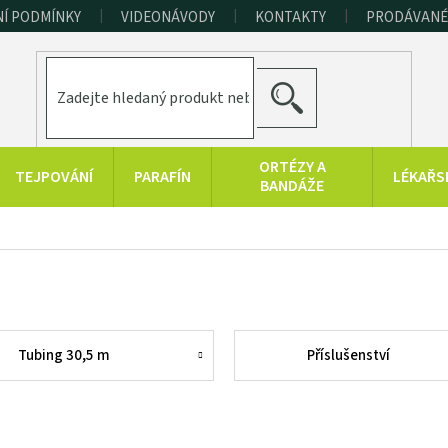
Í PODMÍNKY
VIDEONÁVODY
KONTAKTY
PRODÁVANÉ
HLEDAT
ORTÉZY A
TEJPOVÁNÍ
PARAFÍN
LÉKAŘS
BANDÁŽE
ERAPEUTICKÉ
SPORT A
RAŠELINOVÉ
POMŮCKY
FITNESS
VÝROBKY
HYGIENA A
KONOPNÉ
PRODUKTY Z
DOPLŇKY
PRODUKTY
MRTVÉHO MOŘE
Tubing 30,5 m
Příslušenství