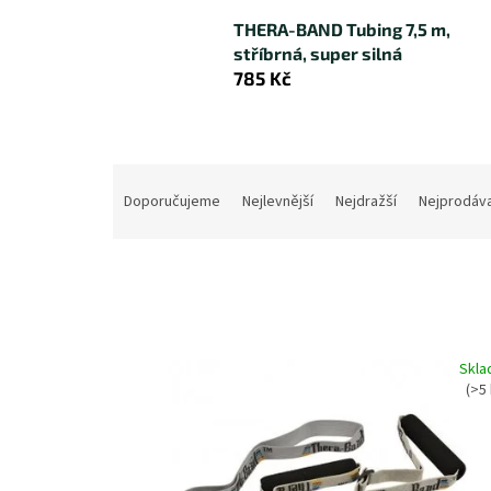
THERA-BAND Tubing 7,5 m,
stříbrná, super silná
785 Kč
Ř
a
Doporučujeme
Nejlevnější
Nejdražší
Nejprodáva
z
e
n
í
p
r
V
o
Skl
ý
d
(>5
p
u
i
k
s
t
p
ů