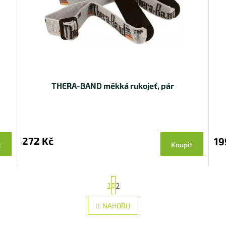
THERA-BAND měkká rukojeť, pár
272 Kč
19
t
Koupit
S
1
2
t
r
O
á
NAHORU
v
n
l
k