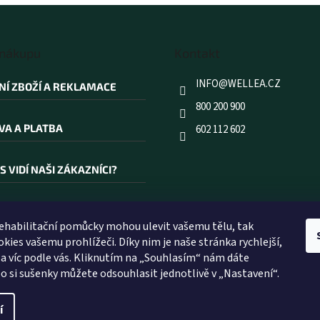
á
o
d
v
a
á
c
n
 nákupu
Kontakt
í
í
p
r
INFO
@
WELLEA.CZ
NÍ ZBOŽÍ A REKLAMACE
v
800 200 900
k
y
VA A PLATBA
602 112 602
v
ý
p
S VIDÍ NAŠI ZÁKAZNÍCI?
i
s
u
AKOUPIT PRÁVĚ U NÁS?
rehabilitační pomůcky mohou ulevit vašemu tělu, tak
kies vašemu prohlížeči. Díky nim je naše stránka rychlejší,
ÍK POJMŮ
 a víc podle vás. Kliknutím na „Souhlasím“ nám dáte
o si sušenky můžete odsouhlasit jednotlivě v „Nastavení“.
í