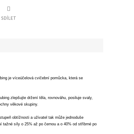
SDÍLET
ubing je víceúčelová cvičební pomůcka, která se
bing zlepšujte držení těla, rovnováhu, posiluje svaly,
šechny věkové skupiny.
stupeň obtížnosti a uživatel tak může jednoduše
í tažné síly o 25% až po černou a o 40% od stříbrné po