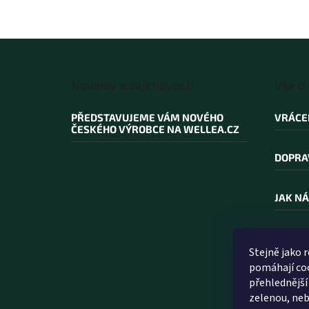
Z
á
Novinky a zajímavosti
Vše o
p
a
PŘEDSTAVUJEME VÁM NOVÉHO
VRÁCE
t
ČESKÉHO VÝROBCE NA WELLEA.CZ
í
DOPRA
JAK NÁ
PROČ N
Stejně jako 
pomáhají coo
SLOVN
přehlednější
zelenou, neb