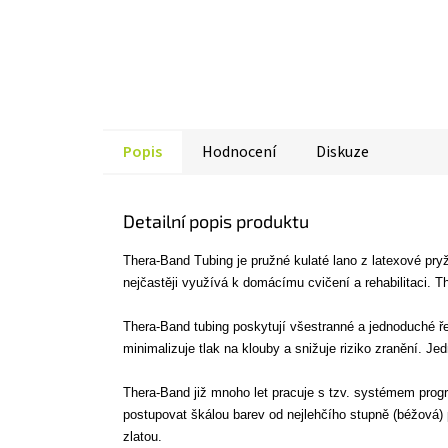
Popis
Hodnocení
Diskuze
Detailní popis produktu
Thera-Band Tubing je pružné kulaté lano z latexové pry
nejčastěji využívá k domácímu cvičení a rehabilitaci. 
Thera-Band tubing poskytují všestranné a jednoduché řeše
minimalizuje tlak na klouby a snižuje riziko zranění. 
Thera-Band již mnoho let pracuje s tzv. systémem progr
postupovat škálou barev od nejlehčího stupně (béžová)
zlatou.