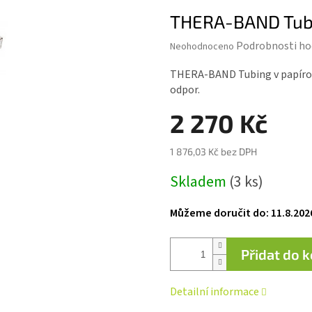
THERA-BAND Tubin
Průměrné
Podrobnosti ho
Neohodnoceno
hodnocení
produktu
THERA-BAND Tubing v papírové 
je
odpor.
0,0
z 5
2 270 Kč
hvězdiček.
1 876,03 Kč bez DPH
Měrná
Skladem
(3 ks)
cena:
Můžeme doručit do:
11.8.202
Přidat do 
Detailní informace