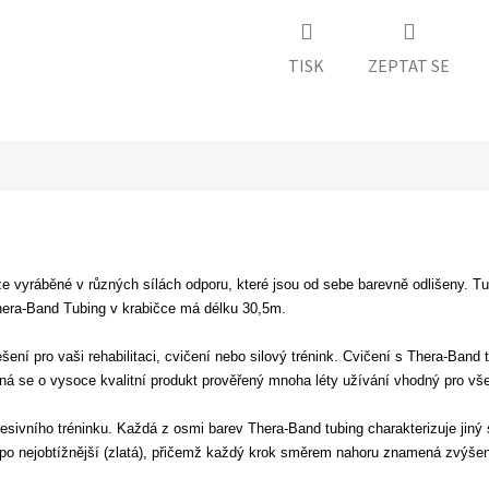
TISK
ZEPTAT SE
že vyráběné v různých sílách odporu, které jsou od sebe barevně odlišeny. T
Thera-Band Tubing v krabičce má délku 30,5m.
ní pro vaši rehabilitaci, cvičení nebo silový trénink. Cvičení s Thera-Band tu
Jedná se o vysoce kvalitní produkt prověřený mnoha léty užívání vhodný pro v
esivního tréninku. Každá z osmi barev Thera-Band tubing charakterizuje jiný 
 po nejobtížnější (zlatá), přičemž každý krok směrem nahoru znamená zvýšen