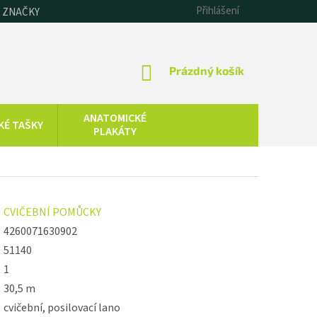
Přihlášení
 ZNAČKY
NÁKUPNÍ
Prázdný košík
KOŠÍK
ANATOMICKÉ
KÉ TAŠKY
PLAKÁTY
CHLADOVÁ
SAUNOVÁNÍ
TERAPIE
KOLOIDNÍ
ZDRAVOTNICKÁ
CVIČEBNÍ POMŮCKY
STŘÍBRO,
TECHNIKA
ZLATO, ZINEK
4260071630902
51140
1
30,5 m
cvičební, posilovací lano