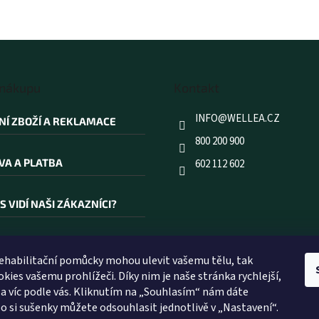
 nákupu
Kontakt
INFO
@
WELLEA.CZ
NÍ ZBOŽÍ A REKLAMACE
800 200 900
VA A PLATBA
602 112 602
S VIDÍ NAŠI ZÁKAZNÍCI?
AKOUPIT PRÁVĚ U NÁS?
rehabilitační pomůcky mohou ulevit vašemu tělu, tak
kies vašemu prohlížeči. Díky nim je naše stránka rychlejší,
ÍK POJMŮ
 a víc podle vás. Kliknutím na „Souhlasím“ nám dáte
o si sušenky můžete odsouhlasit jednotlivě v „Nastavení“.