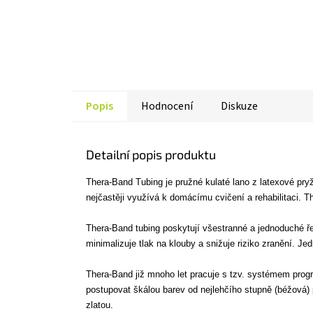
Popis
Hodnocení
Diskuze
Detailní popis produktu
Thera-Band Tubing je pružné kulaté lano z latexové pry
nejčastěji využívá k domácímu cvičení a rehabilitaci. 
Thera-Band tubing poskytují všestranné a jednoduché řeše
minimalizuje tlak na klouby a snižuje riziko zranění. 
Thera-Band již mnoho let pracuje s tzv. systémem progr
postupovat škálou barev od nejlehčího stupně (béžová)
zlatou.