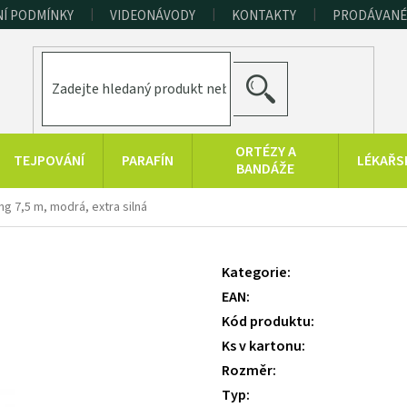
Í PODMÍNKY
VIDEONÁVODY
KONTAKTY
PRODÁVANÉ
HLEDAT
ORTÉZY A
TEJPOVÁNÍ
PARAFÍN
LÉKAŘS
BANDÁŽE
ERAPEUTICKÉ
SPORT A
RAŠELINOVÉ
 7,5 m, modrá, extra silná
POMŮCKY
FITNESS
VÝROBKY
HYGIENA A
KONOPNÉ
PRODUKTY Z
Kategorie
:
DOPLŇKY
PRODUKTY
MRTVÉHO MOŘE
EAN
:
Kód produktu
:
Ks v kartonu
:
Rozměr
:
Typ
: