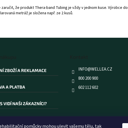
ručit, že produkt Thera-band Tubing je vždy v jednom kuse. Výrobce dodáv
larovaná metráž je složena např. ze 2 kusů.
 nákupu
Kontakt
INFO
@
WELLEA.CZ
NÍ ZBOŽÍ A REKLAMACE
800 200 900
VA A PLATBA
602 112 602
S VIDÍ NAŠI ZÁKAZNÍCI?
AKOUPIT PRÁVĚ U NÁS?
rehabilitační pomůcky mohou ulevit vašemu tělu, tak