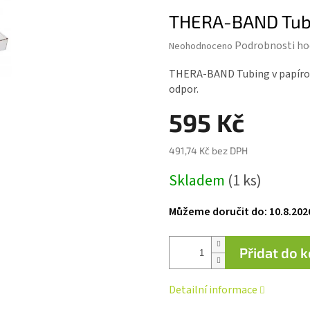
THERA-BAND Tubin
Průměrné
Podrobnosti ho
Neohodnoceno
hodnocení
produktu
THERA-BAND Tubing v papírové 
je
odpor.
0,0
z 5
595 Kč
hvězdiček.
491,74 Kč bez DPH
Měrná
Skladem
(1 ks)
cena:
Můžeme doručit do:
10.8.202
Přidat do 
Detailní informace