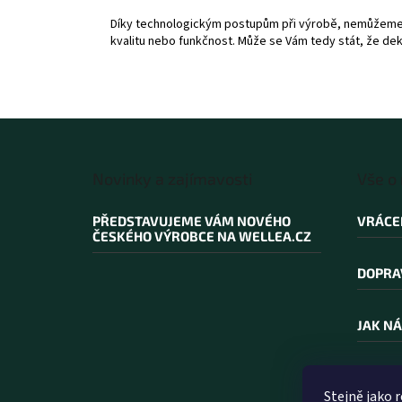
Díky technologickým postupům při výrobě, nemůžeme za
kvalitu nebo funkčnost. Může se Vám tedy stát, že dek
Z
á
Novinky a zajímavosti
Vše o
p
a
PŘEDSTAVUJEME VÁM NOVÉHO
VRÁCE
t
ČESKÉHO VÝROBCE NA WELLEA.CZ
í
DOPRA
JAK NÁ
PROČ N
Stejně jako 