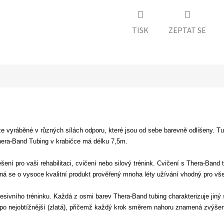
TISK
ZEPTAT SE
že vyráběné v různých sílách odporu, které jsou od sebe barevně odlišeny. T
Thera-Band Tubing v krabičce má délku 7,5m.
ní pro vaši rehabilitaci, cvičení nebo silový trénink. Cvičení s Thera-Band tu
Jedná se o vysoce kvalitní produkt prověřený mnoha léty užívání vhodný pro v
esivního tréninku. Každá z osmi barev Thera-Band tubing charakterizuje jiný 
 po nejobtížnější (zlatá), přičemž každý krok směrem nahoru znamená zvýšen