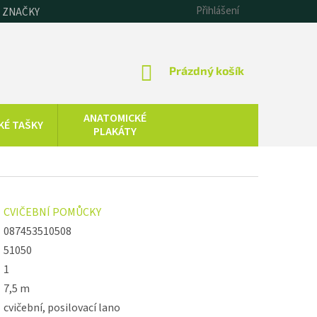
Přihlášení
 ZNAČKY
NÁKUPNÍ
Prázdný košík
KOŠÍK
ANATOMICKÉ
KÉ TAŠKY
PLAKÁTY
CHLADOVÁ
SAUNOVÁNÍ
TERAPIE
KOLOIDNÍ
ZDRAVOTNICKÁ
CVIČEBNÍ POMŮCKY
STŘÍBRO,
TECHNIKA
ZLATO, ZINEK
087453510508
51050
1
7,5 m
cvičební, posilovací lano