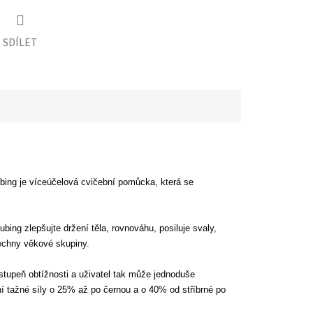
SDÍLET
ubing je víceúčelová cvičební pomůcka, která se
bing zlepšujte držení těla, rovnováhu, posiluje svaly,
šechny věkové skupiny.
stupeň obtížnosti a uživatel tak může jednoduše
í tažné síly o 25% až po černou a o 40% od stříbrné po