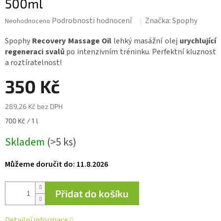
500ml
Průměrné
Podrobnosti hodnocení
Značka:
Spophy
Neohodnoceno
hodnocení
produktu
Spophy
Recovery Massage Oil
lehký masážní olej
urychlující
je
regeneraci svalů
po intenzivním tréninku. Perfektní kluznost
0,0
a roztíratelnost!
z 5
hvězdiček.
350 Kč
289,26 Kč bez DPH
Měrná
700 Kč / 1 l
cena:
Skladem
(>5 ks)
Můžeme doručit do:
11.8.2026
Přidat do košíku
Detailní informace