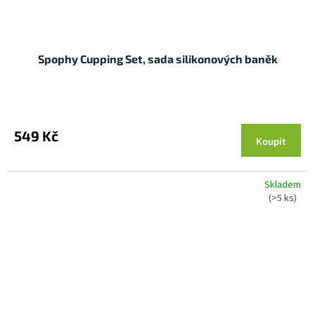
Spophy Cupping Set, sada silikonových baněk
Průměrné
hodnocení
produktu
549 Kč
Koupit
je
5,0
z 5
hvězdiček.
Skladem
(>5 ks)