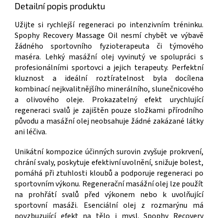
Detailní popis produktu
Užijte si rychlejší regeneraci po intenzivním tréninku.
Spophy Recovery Massage Oil nesmí chybět ve výbavě
žádného sportovního fyzioterapeuta či týmového
maséra. Lehký masážní olej vyvinutý ve spolupráci s
profesionálními sportovci a jejich terapeuty. Perfektní
kluznost a ideální roztíratelnost byla docílena
kombinací nejkvalitnějšího minerálního, slunečnicového
a olivového oleje. Prokazatelný efekt urychlující
regeneraci svalů je zajištěn pouze složkami přírodního
původu a masážní olej neobsahuje žádné zakázané látky
ani léčiva.
Unikátní kompozice účinných surovin zvyšuje prokrvení,
chrání svaly, poskytuje efektivní uvolnění, snižuje bolest,
pomáhá při ztuhlosti kloubů a podporuje regeneraci po
sportovním výkonu. Regenerační masážní olej lze použít
na prohřátí svalů před výkonem nebo k uvolňující
sportovní masáži. Esenciální olej z rozmarýnu má
povzbuzující efekt na tělo i mysl. Spophy Recovery