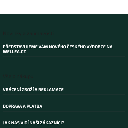
Z
á
Novinky a zajímavosti
p
a
PŘEDSTAVUJEME VÁM NOVÉHO ČESKÉHO VÝROBCE NA
t
WELLEA.CZ
í
Vše o nákupu
VRÁCENÍ ZBOŽÍ A REKLAMACE
DOPRAVA A PLATBA
JAK NÁS VIDÍ NAŠI ZÁKAZNÍCI?