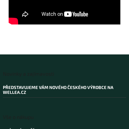
Z
á
Novinky a zajímavosti
p
a
PŘEDSTAVUJEME VÁM NOVÉHO ČESKÉHO VÝROBCE NA
t
WELLEA.CZ
í
Vše o nákupu