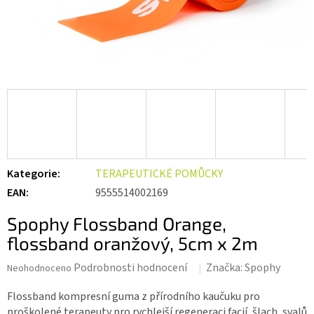
Kategorie
:
TERAPEUTICKÉ POMŮCKY
EAN
:
9555514002169
Spophy Flossband Orange,
flossband oranžový, 5cm x 2m
Průměrné
Podrobnosti hodnocení
Značka:
Spophy
Neohodnoceno
hodnocení
produktu
Flossband kompresní guma z přírodního kaučuku pro
je
proškolené terapeuty pro rychlejší regeneraci facií, šlach, svalů