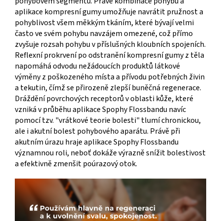
pohybovém segmentu. Právě kombinace pohybu a
aplikace kompresní gumy umožňuje navrátit pružnost a
pohyblivost všem měkkým tkáním, které bývají velmi
často ve svém pohybu navzájem omezené, což přímo
zvyšuje rozsah pohybu v příslušných kloubních spojeních.
Reflexní prokrvení po odstranění kompresní gumy z těla
napomáhá odvodu nežádoucích produktů látkové
výměny z poškozeného místa a přívodu potřebných živin
a tekutin, čímž se přirozeně zlepší buněčná regenerace.
Dráždění povrchových receptorů v oblasti kůže, které
vzniká v průběhu aplikace Spophy Flossbandu navíc
pomocí tzv. "vrátkové teorie bolesti" tlumí chronickou,
ale i akutní bolest pohybového aparátu. Právě při
akutním úrazu hraje aplikace Spophy Flossbandu
významnou roli, neboť dokáže výrazně snížit bolestivost
a efektivně zmenšit poúrazový otok.