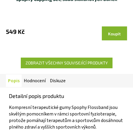
Průměrné
hodnocení
produktu
549 Kč
Koupit
je
5,0
z 5
hvězdiček.
ZOBRAZIT VŠECHNY SOUVISEJÍCÍ PRODUKTY
Popis
Hodnocení
Diskuze
Detailní popis produktu
Kompresní terapeutické gumy Spophy Flossband jsou
skvělým pomocníkem v rámci sportovní fyzioterapie,
protože pomáhají terapeutům a sportovcům dosáhnout
plného zdraví a vyšších sportovních výkonů.