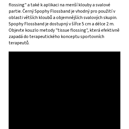
flossing" a také k aplikaci na menší klouby a svalové
partie. Černý Spophy Flossband je vhodný pro použití v
oblasti větších kloubů a objemnějších svalových skupin.
Spophy Flossband je dostupný v šířce 5 cm a délce 2 m.
Objevte kouzlo metody "tissue flossing", která efektivně
zapadá do terapeutického konceptu sportovních
terapeutů.