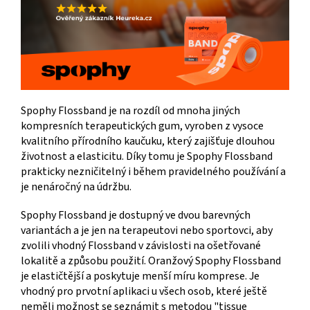
Spophy Flossband je na rozdíl od mnoha jiných
kompresních terapeutických gum, vyroben z vysoce
kvalitního přírodního kaučuku, který zajišťuje dlouhou
životnost a elasticitu. Díky tomu je Spophy Flossband
prakticky nezničitelný i během pravidelného používání a
je nenáročný na údržbu.
Spophy Flossband je dostupný ve dvou barevných
variantách a je jen na terapeutovi nebo sportovci, aby
zvolili vhodný Flossband v závislosti na ošetřované
lokalitě a způsobu použití. Oranžový Spophy Flossband
je elastičtější a poskytuje menší míru komprese. Je
vhodný pro prvotní aplikaci u všech osob, které ještě
neměli možnost se seznámit s metodou "tissue