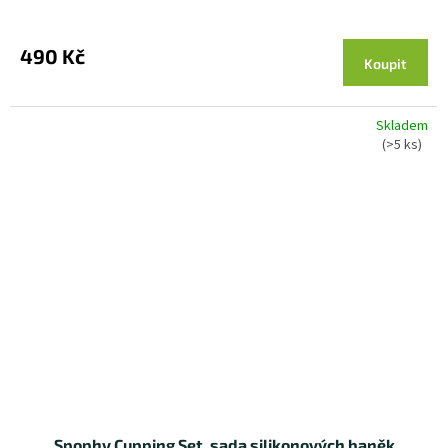
490 Kč
Koupit
Skladem
(>5 ks)
Spophy Cupping Set, sada silikonových baněk