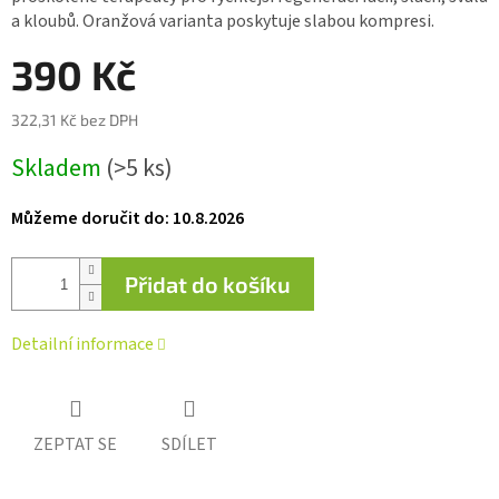
0,0
a kloubů. Oranžová varianta poskytuje slabou kompresi.
z 5
hvězdiček.
390 Kč
322,31 Kč bez DPH
Měrná
Skladem
(>5 ks)
cena:
Můžeme doručit do:
10.8.2026
Přidat do košíku
Detailní informace
ZEPTAT SE
SDÍLET