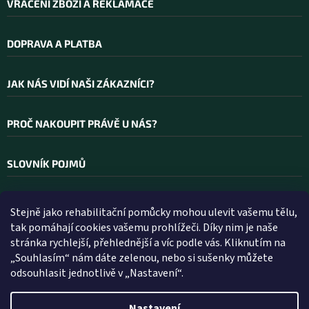
VRÁCENÍ ZBOŽÍ A REKLAMACE
DOPRAVA A PLATBA
JAK NÁS VIDÍ NAŠI ZÁKAZNÍCI?
PROČ NAKOUPIT PRÁVĚ U NÁS?
SLOVNÍK POJMŮ
Stejně jako rehabilitační pomůcky mohou ulevit vašemu tělu,
Kontakt
tak pomáhají cookies vašemu prohlížeči. Díky nim je naše
stránka rychlejší, přehlednější a víc podle vás. Kliknutím na
INFO
@
WELLEA.CZ
„Souhlasím“ nám dáte zelenou, nebo si sušenky můžete
odsouhlasit jednotlivě v „Nastavení“.
800 200 900
602 112 602
Nastavení