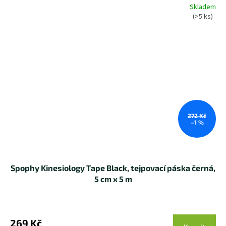
Skladem
(>5 ks)
272 Kč
–1 %
Spophy Kinesiology Tape Black, tejpovací páska černá,
5 cm x 5 m
Průměrné
hodnocení
produktu
269 Kč