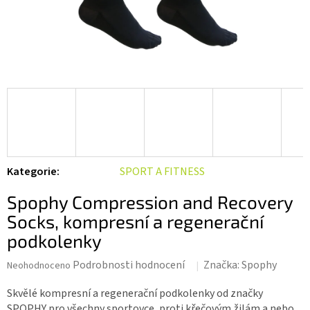
Kategorie
:
SPORT A FITNESS
Spophy Compression and Recovery
Socks, kompresní a regenerační
podkolenky
Průměrné
Podrobnosti hodnocení
Značka:
Spophy
Neohodnoceno
hodnocení
produktu
Skvělé kompresní a regenerační podkolenky od značky
je
SPOPHY pro všechny sportovce, proti křečovým žilám a nebo