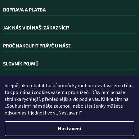
DOPRAVA A PLATBA
JAK NÁS VIDÍ NAŠI ZÁKAZNÍCI?
PROČ NAKOUPIT PRÁVĚ U NÁS?
SLOVNÍK POJMŮ
Stejně jako rehabilitační pomůcky mohou ulevit vašemu tělu,
Kontakt
tak pomáhají cookies vašemu prohlížeči. Díky nim je naše
stránka rychlejší, přehlednější a víc podle vás. Kliknutím na
INFO
@
WELLEA.CZ
„Souhlasím“ nám dáte zelenou, nebo si sušenky můžete
odsouhlasit jednotlivě v „Nastavení“.
800 200 900
602 112 602
Nastavení