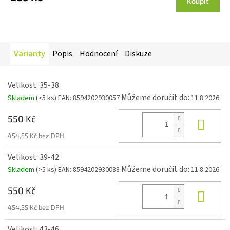
Koupit
je
4,0
z 5
hvězdiček.
Varianty
Popis
Hodnocení
Diskuze
Velikost: 35-38
Můžeme doručit do:
Skladem
(>5 ks)
EAN:
8594202930057
11.8.2026
550 Kč
Koup
454,55 Kč bez DPH
Velikost: 39-42
Můžeme doručit do:
Skladem
(>5 ks)
EAN:
8594202930088
11.8.2026
550 Kč
Koup
454,55 Kč bez DPH
Velikost: 43-46