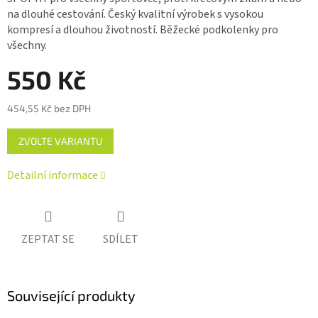
0,0
na dlouhé cestování. Český kvalitní výrobek s vysokou
z 5
kompresí a dlouhou životností. Běžecké podkolenky pro
hvězdiček.
všechny.
550 Kč
454,55 Kč bez DPH
Měrná
ZVOLTE VARIANTU
cena:
Detailní informace
ZEPTAT SE
SDÍLET
Související produkty