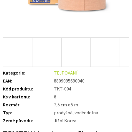
Kategorie
:
TEJPOVÁNÍ
EAN
:
8809095690040
Kód produktu
:
TKT-004
Ks v kartonu
:
6
Rozměr
:
7,5 cm x 5 m
Typ
:
prodyšná, voděodolná
Země původu
:
Jižní Korea