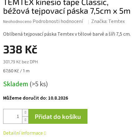
TEMTEX kinesio tape Classic,
béžová tejpovací páska 7,5cm x 5m
Průměrné
Podrobnosti hodnocení
Značka:
Temtex
Neohodnoceno
hodnocení
produktu
Oblíbená tejpovací páska Temtex v tělové barvě a šíři 7,5 cm.
je
0,0
338 Kč
z 5
hvězdiček.
301,79 Kč bez DPH
Měrná
67,60 Kč / 1 m
cena:
Skladem
(>5 ks)
Můžeme doručit do:
10.8.2026
Přidat do košíku
Detailní informace