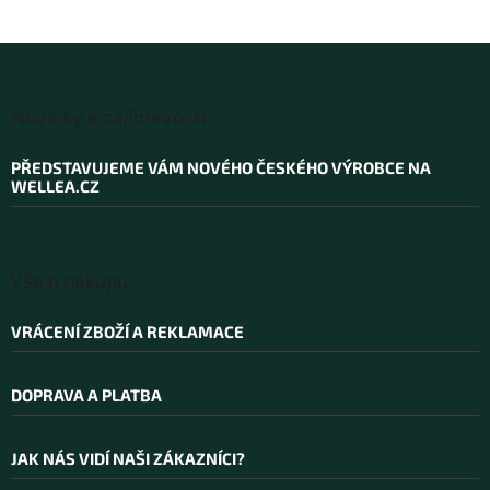
Z
á
Novinky a zajímavosti
p
a
PŘEDSTAVUJEME VÁM NOVÉHO ČESKÉHO VÝROBCE NA
t
WELLEA.CZ
í
Vše o nákupu
VRÁCENÍ ZBOŽÍ A REKLAMACE
DOPRAVA A PLATBA
JAK NÁS VIDÍ NAŠI ZÁKAZNÍCI?