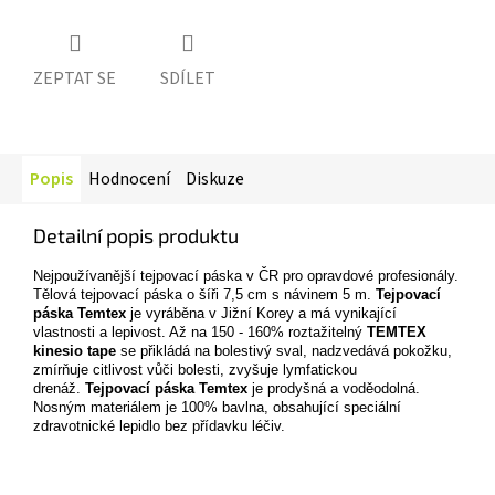
ZEPTAT SE
SDÍLET
Popis
Hodnocení
Diskuze
Detailní popis produktu
Nejpoužívanější tejpovací páska v ČR pro opravdové profesionály.
Tělová tejpovací páska o šíři 7,5 cm s návinem 5 m.
Tejpovací
páska Temtex
je vyráběna v Jižní Korey a má vynikající
vlastnosti a lepivost. Až na 150 - 160% roztažitelný
TEMTEX
kinesio tape
se přikládá na bolestivý sval, nadzvedává pokožku,
zmírňuje citlivost vůči bolesti, zvyšuje lymfatickou
drenáž.
Tejpovací páska Temtex
je prodyšná a voděodolná.
Nosným materiálem je 100% bavlna, obsahující speciální
zdravotnické lepidlo bez přídavku léčiv.