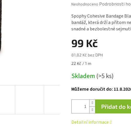
Průměrné
Podrobnosti ho
Neohodnoceno
hodnocení
produktu
Spophy Cohesive Bandage Blac
je
bandáž, která drží a přitom n
0,0
snadné a bezbolestné sejmutí
z 5
hvězdiček.
99 Kč
81,82 Kč bez DPH
Měrná
22 Kč / 1 m
cena:
Skladem
(>5 ks)
Můžeme doručit do:
11.8.202
Přidat do 
Detailní informace