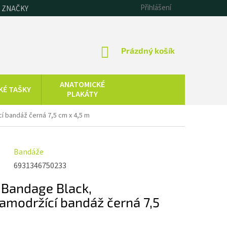
Přihlášení
 ZNAČKY
NÁKUPNÍ
Prázdný košík
KOŠÍK
ANATOMICKÉ
KÉ TAŠKY
PLAKÁTY
CHLADOVÁ
í bandáž černá 7,5 cm x 4,5 m
SAUNOVÁNÍ
TERAPIE
KOLOIDNÍ
ZDRAVOTNICKÁ
Bandáže
STŘÍBRO,
TECHNIKA
ZLATO, ZINEK
6931346750233
 Bandage Black,
samodržící bandáž černá 7,5