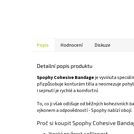
Popis
Hodnocení
Diskuze
Detailní popis produktu
Spophy Cohesive Bandage
je vyvinuta speciál
přizpůsobuje konturám těla a neomezuje pohyb. D
i sejmutí je rychlé a komfortní.
To, co ji však odlišuje od běžných kohezivních b
výkonem a odpovědností - Spophy nabízí obojí.
Proč si koupit Spophy Cohesive Band