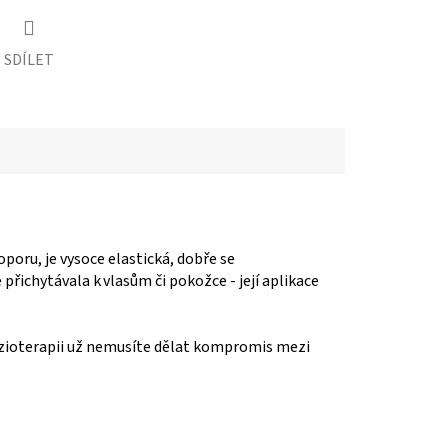
SDÍLET
poru, je vysoce elastická, dobře se
řichytávala k vlasům či pokožce - její aplikace
 fyzioterapii už nemusíte dělat kompromis mezi