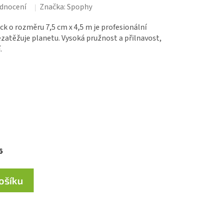
dnocení
Značka:
Spophy
k o rozměru 7,5 cm x 4,5 m je profesionální
ezatěžuje planetu. Vysoká pružnost a přilnavost,
.
6
košíku