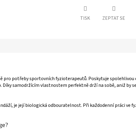
TISK
ZEPTAT SE
ně pro potřeby sportovních fyzioterapeutů. Poskytuje spolehlivou o
íky samodržícím vlastnostem perfektně drží na sobě, aniž by se p
andáží, je její biologická odbouratelnost. Při každodenní práci ve
age?