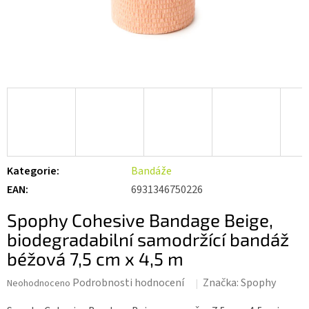
Kategorie
:
Bandáže
EAN
:
6931346750226
Spophy Cohesive Bandage Beige,
biodegradabilní samodržící bandáž
béžová 7,5 cm x 4,5 m
Průměrné
Podrobnosti hodnocení
Značka:
Spophy
Neohodnoceno
hodnocení
produktu