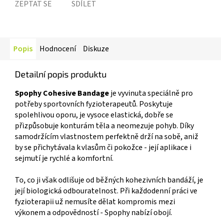
ZEPTAT SE
SDÍLET
Popis
Hodnocení
Diskuze
Detailní popis produktu
Spophy Cohesive Bandage
je vyvinuta speciálně pro
potřeby sportovních fyzioterapeutů. Poskytuje
spolehlivou oporu, je vysoce elastická, dobře se
přizpůsobuje konturám těla a neomezuje pohyb. Díky
samodržícím vlastnostem perfektně drží na sobě, aniž
by se přichytávala k vlasům či pokožce - její aplikace i
sejmutí je rychlé a komfortní.
To, co ji však odlišuje od běžných kohezivních bandáží, je
její biologická odbouratelnost. Při každodenní práci ve
fyzioterapii už nemusíte dělat kompromis mezi
výkonem a odpovědností - Spophy nabízí obojí.