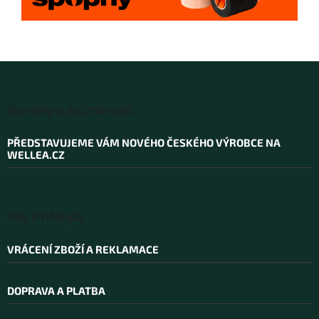
Z
á
Novinky a zajímavosti
p
a
PŘEDSTAVUJEME VÁM NOVÉHO ČESKÉHO VÝROBCE NA
t
WELLEA.CZ
í
Vše o nákupu
VRÁCENÍ ZBOŽÍ A REKLAMACE
DOPRAVA A PLATBA