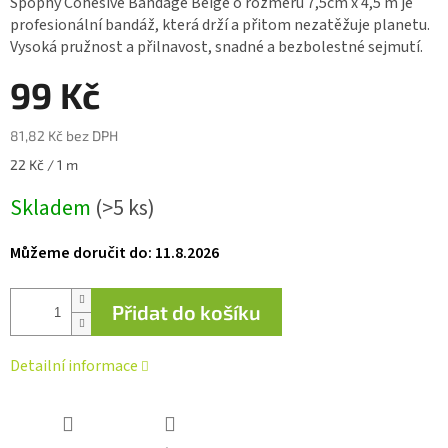
Spophy Cohesive Bandage Beige o rozměru 7,5cm x 4,5 m je
je
profesionální bandáž, která drží a přitom nezatěžuje planetu.
0,0
Vysoká pružnost a přilnavost, snadné a bezbolestné sejmutí.
z 5
hvězdiček.
99 Kč
81,82 Kč bez DPH
Měrná
22 Kč / 1 m
cena:
Skladem
(>5 ks)
Můžeme doručit do:
11.8.2026
Přidat do košíku
Detailní informace