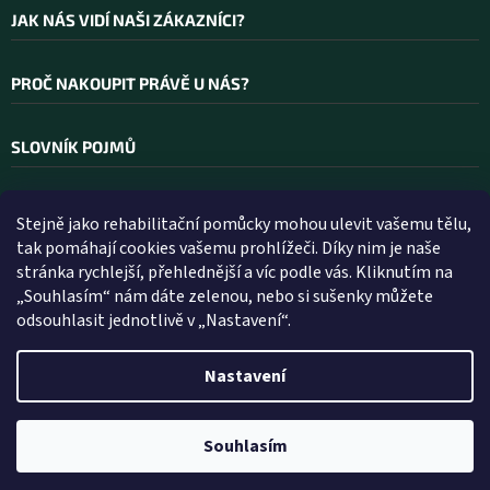
JAK NÁS VIDÍ NAŠI ZÁKAZNÍCI?
PROČ NAKOUPIT PRÁVĚ U NÁS?
SLOVNÍK POJMŮ
Stejně jako rehabilitační pomůcky mohou ulevit vašemu tělu,
Kontakt
tak pomáhají cookies vašemu prohlížeči. Díky nim je naše
stránka rychlejší, přehlednější a víc podle vás. Kliknutím na
INFO
@
WELLEA.CZ
„Souhlasím“ nám dáte zelenou, nebo si sušenky můžete
odsouhlasit jednotlivě v „Nastavení“.
800 200 900
602 112 602
Nastavení
Vytvořil Shoptet
Souhlasím