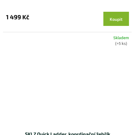
1 499 Kč
Koupit
Skladem
(>5 ks)
SKLZ Quick Ladder, koordinační žebřík