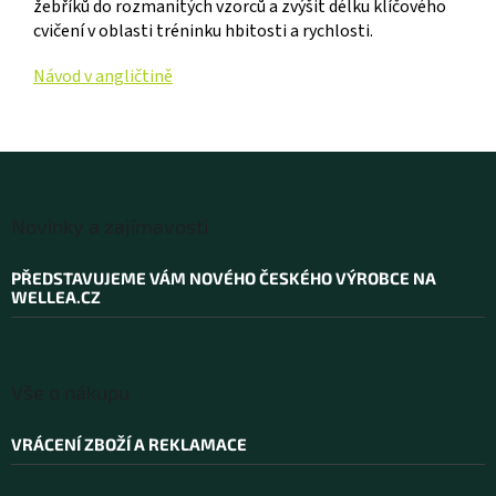
žebříků do rozmanitých vzorců a zvýšit délku klíčového
cvičení v oblasti tréninku hbitosti a rychlosti.
Návod v angličtině
Z
á
Novinky a zajímavosti
p
a
PŘEDSTAVUJEME VÁM NOVÉHO ČESKÉHO VÝROBCE NA
t
WELLEA.CZ
í
Vše o nákupu
VRÁCENÍ ZBOŽÍ A REKLAMACE