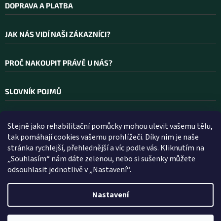
DOPRAVA A PLATBA
JAK NÁS VIDÍ NAŠI ZÁKAZNÍCI?
PROČ NAKOUPIT PRÁVĚ U NÁS?
SLOVNÍK POJMŮ
Stejně jako rehabilitační pomůcky mohou ulevit vašemu tělu,
Kontakt
tak pomáhají cookies vašemu prohlížeči. Díky nim je naše
stránka rychlejší, přehlednější a víc podle vás. Kliknutím na
INFO
@
WELLEA.CZ
„Souhlasím“ nám dáte zelenou, nebo si sušenky můžete
odsouhlasit jednotlivě v „Nastavení“.
800 200 900
602 112 602
Nastavení
Vytvořil Shoptet