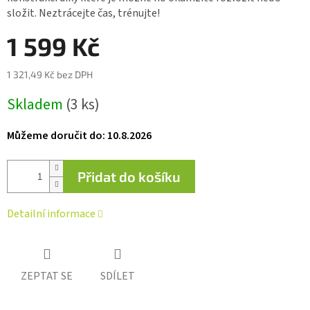
0,0
složit. Neztrácejte čas, trénujte!
z 5
hvězdiček.
1 599 Kč
1 321,49 Kč bez DPH
Měrná
Skladem
(3 ks)
cena:
Můžeme doručit do:
10.8.2026
Přidat do košíku
Detailní informace
ZEPTAT SE
SDÍLET