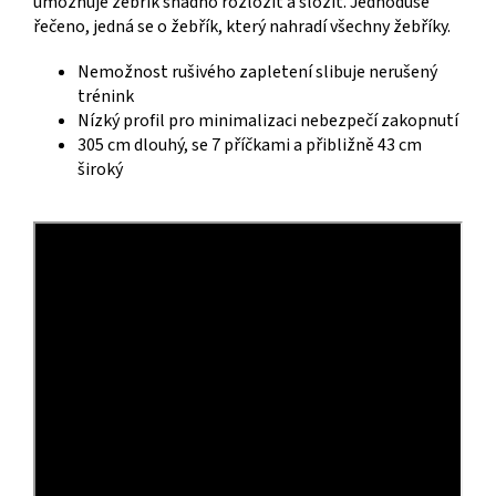
umožňuje žebřík snadno rozložit a složit. Jednoduše
řečeno, jedná se o žebřík, který nahradí všechny žebříky.
Nemožnost rušivého zapletení slibuje nerušený
trénink
Nízký profil pro minimalizaci nebezpečí zakopnutí
305 cm dlouhý, se 7 příčkami a přibližně 43 cm
široký