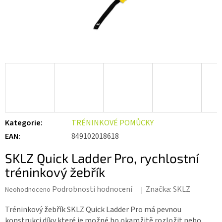
Kategorie
:
TRÉNINKOVÉ POMŮCKY
EAN
:
849102018618
SKLZ Quick Ladder Pro, rychlostní
tréninkový žebřík
Průměrné
Podrobnosti hodnocení
Značka:
SKLZ
Neohodnoceno
hodnocení
produktu
Tréninkový žebřík SKLZ Quick Ladder Pro má pevnou
je
konstrukci díky které je možné ho okamžitě rozložit nebo