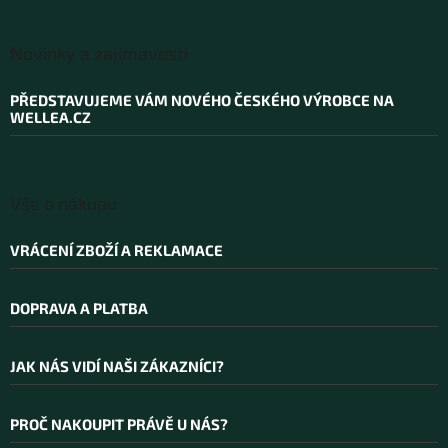
Z
á
Novinky a zajímavosti
p
a
PŘEDSTAVUJEME VÁM NOVÉHO ČESKÉHO VÝROBCE NA
t
WELLEA.CZ
í
Vše o nákupu
VRÁCENÍ ZBOŽÍ A REKLAMACE
DOPRAVA A PLATBA
JAK NÁS VIDÍ NAŠI ZÁKAZNÍCI?
PROČ NAKOUPIT PRÁVĚ U NÁS?