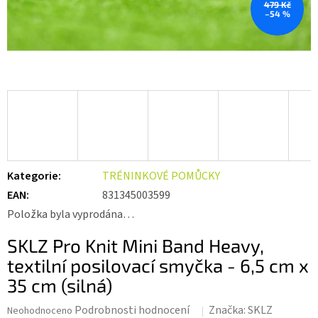
479 Kč
–54 %
Kategorie
:
TRÉNINKOVÉ POMŮCKY
EAN
:
831345003599
Položka byla vyprodána…
SKLZ Pro Knit Mini Band Heavy,
textilní posilovací smyčka - 6,5 cm x
35 cm (silná)
Průměrné
Podrobnosti hodnocení
Značka:
SKLZ
Neohodnoceno