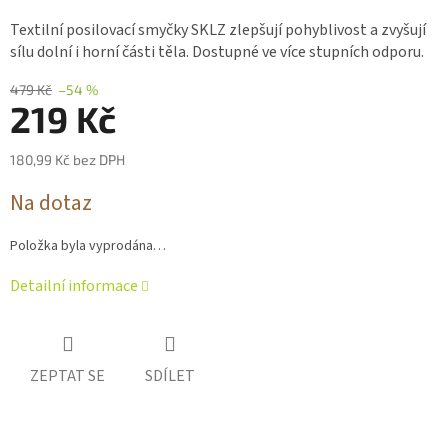
hodnocení
produktu
Textilní posilovací smyčky SKLZ zlepšují pohyblivost a zvyšují
je
sílu dolní i horní části těla. Dostupné ve více stupních odporu.
0,0
z 5
479 Kč
–54 %
hvězdiček.
219 Kč
180,99 Kč bez DPH
Měrná
Na dotaz
cena:
Položka byla vyprodána…
Detailní informace
ZEPTAT SE
SDÍLET