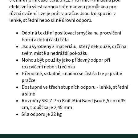
efektivní a všestrannou tréninkovou pomůckou pro
různá cvičení. Lze je prát v pračce. Jsou k dispozici v
lehké, střední nebo silné úrovni odporu.
Odolná textilní posilovací smyčka na procvičení
horní a dolní části těla
Jsou vyrobeny z materiálu, který neklouže, drží na
svém místě a nedráždí pokožku
Mohou být použity jako přídavný odpor při
rozcvičení nebo strečinku
Přenosné, skladné, snadno se čistí a lze je prát v
pračce
Dostupné ve třech stupních odporu - lehké, střední
a silné
Rozměry SKLZ Pro Knit Mini Band jsou 6,5 cm x 35
cm, tloušťka je 2,45 mm
Síla odporu je 22 kg