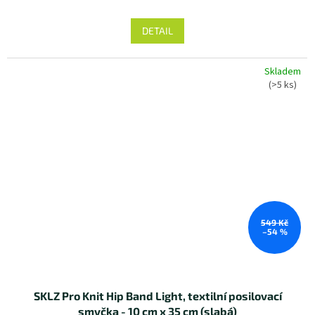
DETAIL
Skladem
(>5 ks)
549 Kč
–54 %
SKLZ Pro Knit Hip Band Light, textilní posilovací
smyčka - 10 cm x 35 cm (slabá)